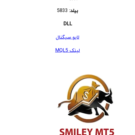
بیلد:
5833
DLL
لایو سیگنال
لینک MQL5