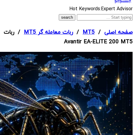
جستوجو
What
Hot Keywords:
Expert Advisor
are
you
صفحه اصلی
/
MT5
/
ربات معامله گر MT5
/ ربات
looking
Avantir EA-ELITE 200 MT5
for?