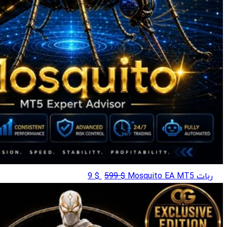
قیمت
قیمت
ربات Mosquito EA MT5
$
599
$
9
اصلی
فعلی
$ 9
$ 599
بود.
است.