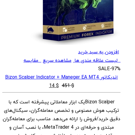
افزودن به سبد خرید
لیست علاقه مندی ها
مشاهده سریع
مقایسه
SALE
-97%
اندیکاتور Bizon Scalper Indicator + Maneger EA MT4
قیمت
قیمت
14
$
451
$
اصلی
فعلی
Bizon Scalperیک ابزار معاملاتی پیشرفته است که با
$ 14
$ 451
ترکیب هوش مصنوعی و تخصص معامله‌گران، سیگنال‌های
بود.
است.
دقیق خرید/فروش را ارائه می‌دهد. مناسب برای معامله‌گران
مبتدی و حرفه‌ای در MetaTrader 4، با نصب آسان و