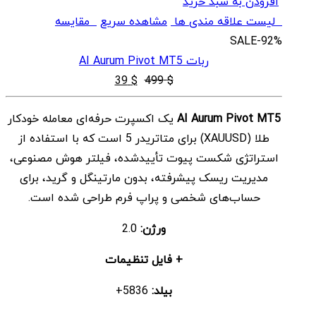
افزودن به سبد خرید
لیست علاقه مندی ها
مشاهده سریع
مقایسه
SALE
-92%
ربات AI Aurum Pivot MT5
قیمت
قیمت
39
$
499
$
اصلی
فعلی
AI Aurum Pivot MT5
یک اکسپرت حرفه‌ای معامله خودکار
$ 39
$ 499
طلا (XAUUSD) برای متاتریدر 5 است که با استفاده از
بود.
است.
استراتژی شکست پیوت تأییدشده، فیلتر هوش مصنوعی،
مدیریت ریسک پیشرفته، بدون مارتینگل و گرید، برای
حساب‌های شخصی و پراپ فرم طراحی شده است.
ورژن:
2.0
+ فایل تنظیمات
بیلد:
5836+