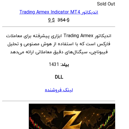
Sold Out
اندیکاتور Trading Armex Indicator MT4
قیمت
قیمت
9
$
354
$
اصلی
فعلی
اندیکاتور Trading Armex ابزاری پیشرفته برای معاملات
$ 9
$ 354
فارکس است که با استفاده از هوش مصنوعی و تحلیل
بود.
است.
فیبوناچی، سیگنال‌های دقیق معاملاتی ارائه می‌دهد
بیلد:
1431
DLL
لینک فروشنده