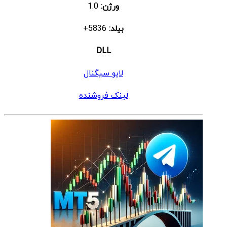
ورژن:
1.0
بیلد:
5836+
DLL
لایو سیگنال
لینک فروشنده