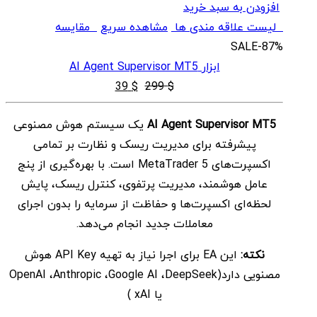
افزودن به سبد خرید
لیست علاقه مندی ها
مشاهده سریع
مقایسه
SALE
-87%
ابزار AI Agent Supervisor MT5
قیمت
قیمت
39
$
299
$
اصلی
فعلی
AI Agent Supervisor MT5
یک سیستم هوش مصنوعی
$ 39
$ 299
پیشرفته برای مدیریت ریسک و نظارت بر تمامی
بود.
است.
اکسپرت‌های MetaTrader 5 است. با بهره‌گیری از پنج
عامل هوشمند، مدیریت پرتفوی، کنترل ریسک، پایش
لحظه‌ای اکسپرت‌ها و حفاظت از سرمایه را بدون اجرای
معاملات جدید انجام می‌دهد.
نکته:
این EA برای اجرا نیاز به تهیه API Key هوش
مصنویی دارد(OpenAI ،Anthropic ،Google AI ،DeepSeek
یا xAI )