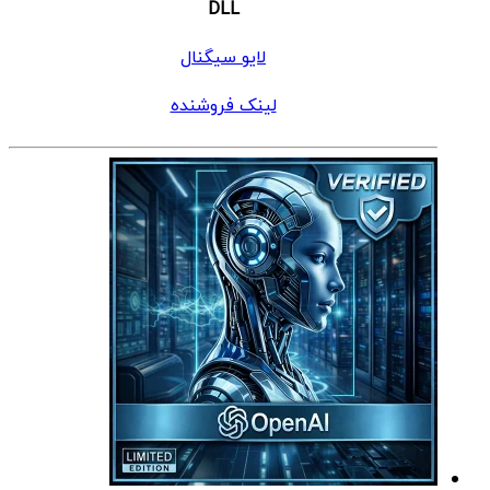
DLL
لایو سیگنال
لینک فروشنده