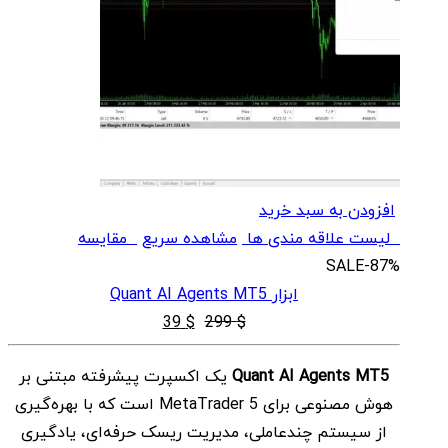
افزودن به سبد خرید
لیست علاقه مندی ها
مشاهده سریع
مقایسه
SALE
-87%
ابزار Quant AI Agents MT5
قیمت
قیمت
39
$
299
$
اصلی
فعلی
Quant AI Agents MT5
یک اکسپرت پیشرفته مبتنی بر
$ 39
$ 299
هوش مصنوعی برای MetaTrader 5 است که با بهره‌گیری
بود.
است.
از سیستم چندعاملی، مدیریت ریسک حرفه‌ای، یادگیری