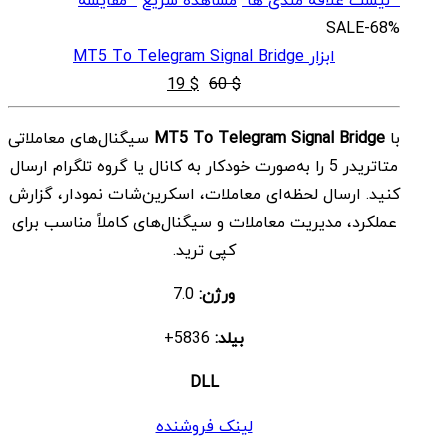
لیست علاقه مندی ها
مشاهده سریع
مقایسه
SALE
-68%
ابزار MT5 To Telegram Signal Bridge
قیمت
قیمت
19
$
60
$
اصلی
فعلی
با
MT5 To Telegram Signal Bridge
سیگنال‌های معاملاتی
$ 19
$ 60
متاتریدر 5 را به‌صورت خودکار به کانال یا گروه تلگرام ارسال
بود.
است.
کنید. ارسال لحظه‌ای معاملات، اسکرین‌شات نمودار، گزارش
عملکرد، مدیریت معاملات و سیگنال‌های کاملاً مناسب برای
کپی ترید.
ورژن:
7.0
بیلد:
5836+
DLL
لینک فروشنده