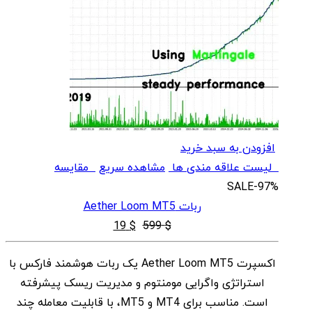
افزودن به سبد خرید
لیست علاقه مندی ها
مشاهده سریع
مقایسه
SALE
-97%
ربات Aether Loom MT5
قیمت
قیمت
19
$
599
$
اصلی
فعلی
اکسپرت Aether Loom MT5 یک ربات هوشمند فارکس با
$ 19
$ 599
استراتژی واگرایی مومنتوم و مدیریت ریسک پیشرفته
بود.
است.
است. مناسب برای MT4 و MT5، با قابلیت معامله چند