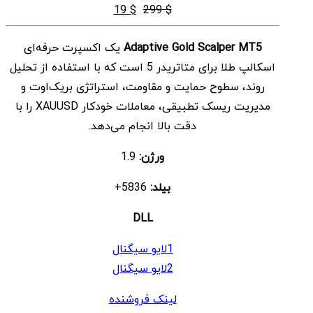
قیمت
قیمت
19
$
299
$
اصلی
فعلی
Adaptive Gold Scalper MT5
یک اکسپرت حرفه‌ای
$ 19
$ 299
اسکالپ طلا برای متاتریدر 5 است که با استفاده از تحلیل
بود.
است.
روند، سطوح حمایت و مقاومت، استراتژی بریک‌اوت و
مدیریت ریسک تطبیقی، معاملات خودکار XAUUSD را با
دقت بالا انجام می‌دهد.
ورژن:
1.9
بیلد:
5836+
DLL
1لایو سیگنال
2لایو سیگنال
لینک فروشنده