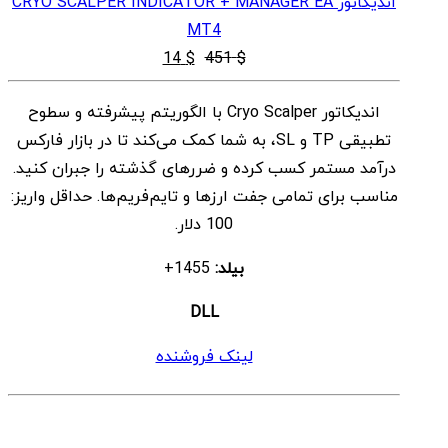
اندیکاتور CRYO SCALPER INDICATOR + MANAGER EA
MT4
قیمت
قیمت
14
$
451
$
اصلی
فعلی
اندیکاتور Cryo Scalper با الگوریتم پیشرفته و سطوح
$ 14
$ 451
تطبیقی TP و SL، به شما کمک می‌کند تا در بازار فارکس
بود.
است.
درآمد مستمر کسب کرده و ضررهای گذشته را جبران کنید.
مناسب برای تمامی جفت‌ ارزها و تایم‌فریم‌ها. حداقل واریز:
100 دلار.
بیلد:
1455+
DLL
لینک فروشنده