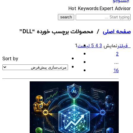
جستوجو
What
Hot Keywords:
Expert Advisor
are
you
صفحه اصلی
/ محصولات برچسب خورده “DLL”
looking
for?
فیلتر
نمایش
3
4
5
لیست
1
2
Sort by
…
16