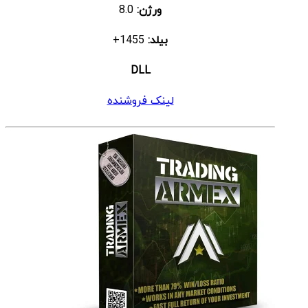
ورژن:
8.0
بیلد:
1455+
DLL
لینک فروشنده