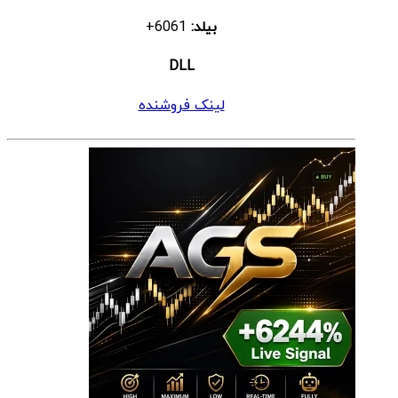
بیلد:
6061+
DLL
لینک فروشنده