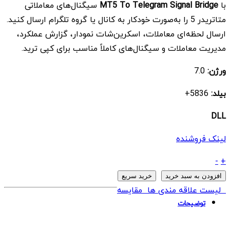
با
MT5 To Telegram Signal Bridge
سیگنال‌های معاملاتی
$ 19
$ 60
متاتریدر 5 را به‌صورت خودکار به کانال یا گروه تلگرام ارسال کنید.
بود.
است.
ارسال لحظه‌ای معاملات، اسکرین‌شات نمودار، گزارش عملکرد،
مدیریت معاملات و سیگنال‌های کاملاً مناسب برای کپی ترید.
ورژن:
7.0
بیلد:
5836+
DLL
لینک فروشنده
ابزار
-
+
MT5
افزودن به سبد خرید
خرید سریع
To
لیست علاقه مندی ها
مقایسه
Telegram
توضیحات
Signal