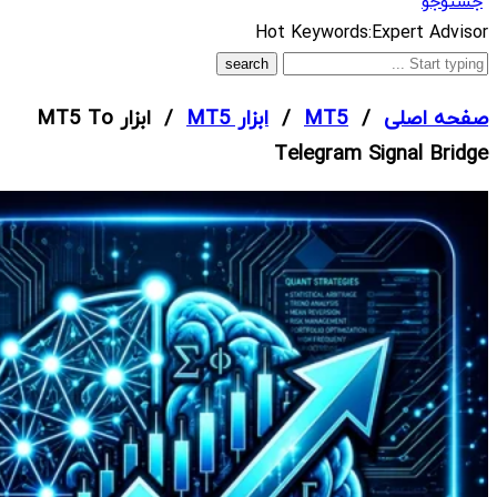
جستوجو
What
Hot Keywords:
Expert Advisor
are
you
صفحه اصلی
/
MT5
/
ابزار MT5
/ ابزار MT5 To
looking
Telegram Signal Bridge
for?