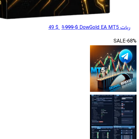
قیمت
قیمت
ربات DowGold EA MT5
$
1.999
$
49
اصلی
فعلی
SALE
-68%
$ 49
$ 1.999
بود.
است.