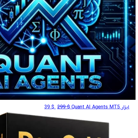
قیمت
قیمت
ابزار Quant AI Agents MT5
$
299
$
39
اصلی
فعلی
$ 39
$ 299
بود.
است.