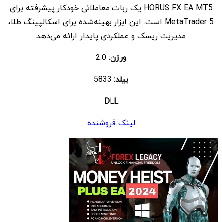
HORUS FX EA MT5 یک ربات معاملاتی خودکار پیشرفته برای
$ 1.999
$ 9
MetaTrader 5 است. این ابزار بهینه‌شده برای اسکالپینگ طلا،
بود.
است.
مدیریت ریسک و عملکردی پایدار ارائه می‌دهد
ورژن:
2.0
بیلد:
5833
DLL
لینک فروشنده