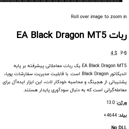
Roll over image to zoom in
ربات EA Black Dragon MT5
قیمت
قیمت
4
$
7
$
اصلی
فعلی
EA Black Dragon MT5 یک ربات معاملاتی پیشرفته بر پایه
$ 4
$ 7
اندیکاتور Black Dragon است. با قابلیت مدیریت سفارشات پویا،
بود.
است.
پشتیبانی از هجینگ و محاسبه خودکار لات، این ابزار ایده‌آل برای
معامله‌گرانی است که به دنبال سودآوری پایدار هستند.
ورژن:
13.0
بیلد:
4644+
No DLL