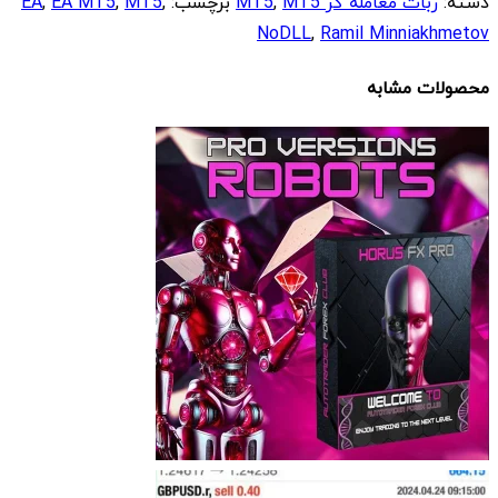
دسته:
ربات معامله گر MT5
MT5
,
برچسب:
,
MT5
,
EA MT5
,
EA
NoDLL
,
Ramil Minniakhmetov
محصولات مشابه