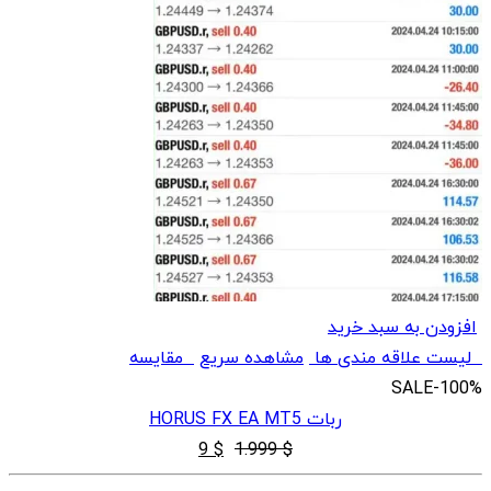
افزودن به سبد خرید
لیست علاقه مندی ها
مشاهده سریع
مقایسه
SALE
-100%
ربات HORUS FX EA MT5
قیمت
قیمت
9
$
1.999
$
اصلی
فعلی