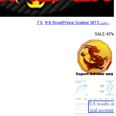
قیمت
قیمت
ربات RoyalPrince Scalper MT5
$
9
$
7
اصلی
فعلی
SALE
-43%
$ 7
$ 9
بود.
است.