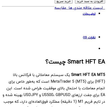
SMART
افزودن به سبد خرید
خرید سریع
HFT
لیست علاقه مندی ها
مقایسه
EA
توضیحات
MT5
quantity
نظرات (0)
Smart HFT EA چیست؟
Smart HFT EA MT5
یک سیستم معاملاتی با فرکانس بالا
(HFT) برای MetaTrader 5 (MT5) است که به‌طور خاص برای
انجام معاملات با احتمال بالای موفقیت طراحی شده است. این
EA برای جفت ارزهای US500، GBPUSD و USDJPY بهینه شده و
در تایم فریم M1 (1 دقیقه) عملکرد فوق‌العاده‌ای دارد، که موجب