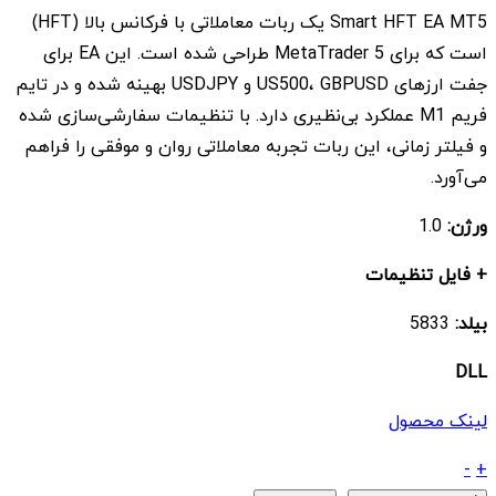
اصلی
فعلی
Smart HFT EA MT5 یک ربات معاملاتی با فرکانس بالا (HFT)
$ 7
$ 200
است که برای MetaTrader 5 طراحی شده است. این EA برای
بود.
است.
جفت ارزهای US500، GBPUSD و USDJPY بهینه شده و در تایم
فریم M1 عملکرد بی‌نظیری دارد. با تنظیمات سفارشی‌سازی شده
و فیلتر زمانی، این ربات تجربه معاملاتی روان و موفقی را فراهم
می‌آورد.
ورژن:
1.0
+ فایل تنظیمات
بیلد:
5833
DLL
لینک محصول
ربات
-
+