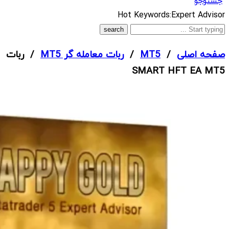
جستوجو
What
Hot Keywords:
Expert Advisor
are
you
صفحه اصلی
/
MT5
/
ربات معامله گر MT5
/ ربات
looking
SMART HFT EA MT5
for?