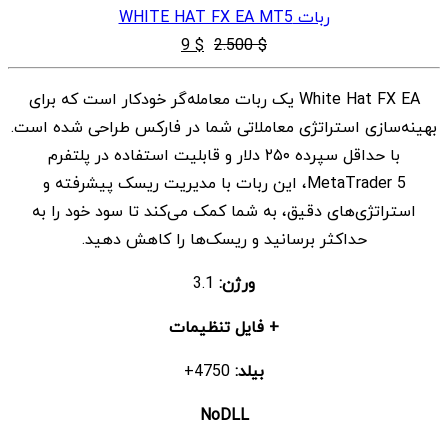
ربات WHITE HAT FX EA MT5
قیمت
قیمت
9
$
2.500
$
اصلی
فعلی
White Hat FX EA یک ربات معامله‌گر خودکار است که برای
$ 2.500
$ 9
بهینه‌سازی استراتژی معاملاتی شما در فارکس طراحی شده است.
بود.
است.
با حداقل سپرده ۲۵۰ دلار و قابلیت استفاده در پلتفرم
MetaTrader 5، این ربات با مدیریت ریسک پیشرفته و
استراتژی‌های دقیق، به شما کمک می‌کند تا سود خود را به
حداکثر برسانید و ریسک‌ها را کاهش دهید.
ورژن:
3.1
+ فایل تنظیمات
بیلد:
4750+
NoDLL