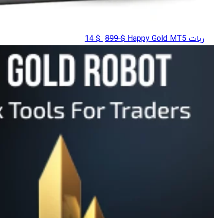
قیمت
قیمت
ربات Happy Gold MT5
$
899
$
14
اصلی
فعلی
$ 14
$ 899
بود.
است.