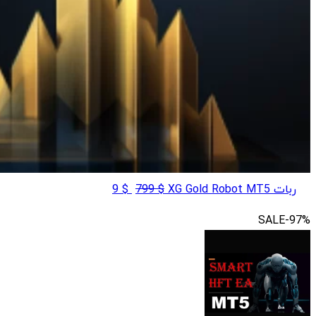
قیمت
قیمت
ربات XG Gold Robot MT5
$
799
$
9
اصلی
فعلی
SALE
-97%
$ 9
$ 799
بود.
است.