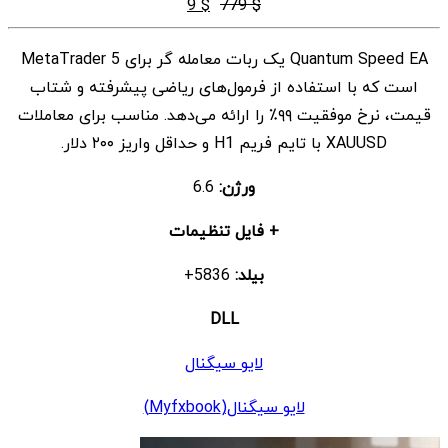
قیمت
قیمت
9
$
779
$
اصلی
فعلی
Quantum Speed EA یک ربات معامله گر برای MetaTrader 5
$ 9
$ 779
است که با استفاده از فرمول‌های ریاضی پیشرفته و شتاب
بود.
است.
قیمت، نرخ موفقیت ۹۹٪ را ارائه می‌دهد. مناسب برای معاملات
XAUUSD با تایم فریم H1 و حداقل واریز ۲۰۰ دلار.
ورژن:
6.6
+ فایل تنظیمات
بیلد:
5836+
DLL
لایو سیگنال
لایو سیگنال(Myfxbook)