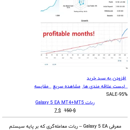
افزودن به سبد خرید
لیست علاقه مندی ها
مشاهده سریع
مقایسه
SALE
-95%
ربات Galaxy 5 EA MT4+MT5
قیمت
قیمت
7
$
150
$
اصلی
فعلی
معرفی Galaxy 5 EA – ربات معامله‌گری که بر پایه سیستم
$ 7
$ 150