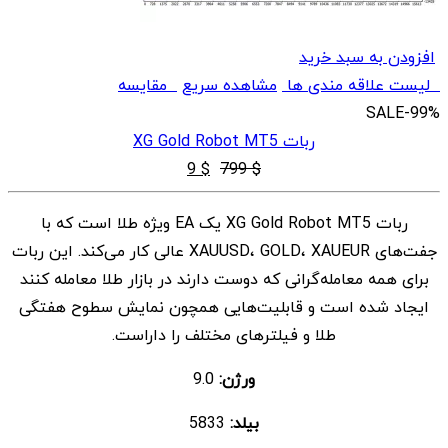
افزودن به سبد خرید
لیست علاقه مندی ها
مشاهده سریع
مقایسه
SALE
-99%
ربات XG Gold Robot MT5
قیمت
قیمت
9
$
799
$
اصلی
فعلی
ربات XG Gold Robot MT5 یک EA ویژه طلا است که با
$ 9
$ 799
جفت‌های XAUUSD، GOLD، XAUEUR عالی کار می‌کند. این ربات
بود.
است.
برای همه معامله‌گرانی که دوست دارند در بازار طلا معامله کنند
ایجاد شده است و قابلیت‌هایی همچون نمایش سطوح هفتگی
طلا و فیلترهای مختلف را داراست.
ورژن:
9.0
بیلد:
5833