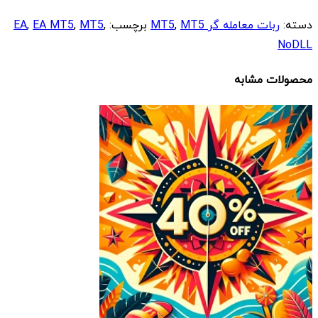
دسته:
ربات معامله گر MT5
MT5
,
برچسب:
,
MT5
,
EA MT5
,
EA
NoDLL
محصولات مشابه