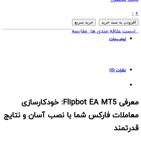
ربات
-
+
Flipbot
افزودن به سبد خرید
خرید سریع
EA
لیست علاقه مندی ها
مقایسه
MT5
توضیحات
quantity
نظرات (0)
معرفی Flipbot EA MT5: خودکارسازی
معاملات فارکس شما با نصب آسان و نتایج
قدرتمند