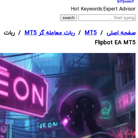
جستوجو
What
Hot Keywords:
Expert Advisor
are
you
صفحه اصلی
/
MT5
/
ربات معامله گر MT5
/ ربات
looking
Flipbot EA MT5
for?