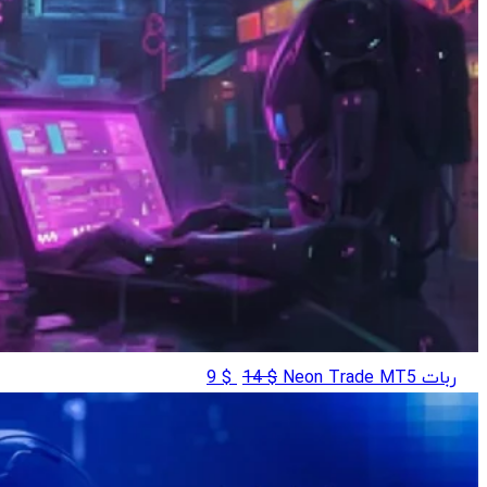
قیمت
قیمت
ربات Neon Trade MT5
$
14
$
9
اصلی
فعلی
$ 9
$ 14
بود.
است.