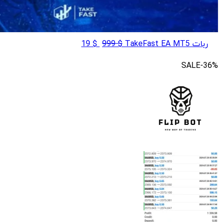
قیمت
قیمت
ربات TakeFast EA MT5
$
999
$
19
اصلی
فعلی
SALE
-36%
$ 19
$ 999
بود.
است.