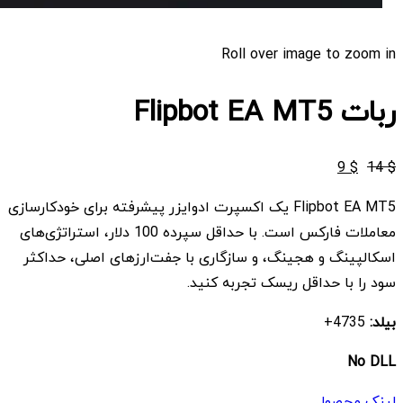
Roll over image to zoom in
ربات Flipbot EA MT5
قیمت
قیمت
9
$
14
$
اصلی
فعلی
Flipbot EA MT5 یک اکسپرت ادوایزر پیشرفته برای خودکارسازی
$ 9
$ 14
معاملات فارکس است. با حداقل سپرده 100 دلار، استراتژی‌های
بود.
است.
اسکالپینگ و هجینگ، و سازگاری با جفت‌ارزهای اصلی، حداکثر
سود را با حداقل ریسک تجربه کنید.
بیلد:
4735+
No DLL
لینک محصول