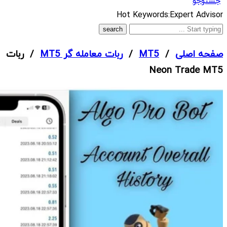
جستوجو
What
Hot Keywords:
Expert Advisor
are
you
صفحه اصلی
/
MT5
/
ربات معامله گر MT5
/ ربات
looking
Neon Trade MT5
for?