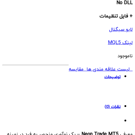
No DLL
+ فایل تنظیمات
لایو سیگنال
لینک MQL5
ناموجود
لیست علاقه مندی ها
مقایسه
توضیحات
نظرات (0)
معرفی
Neon Trade MT5
– یک نوآوری منحصر به فرد در زمینه