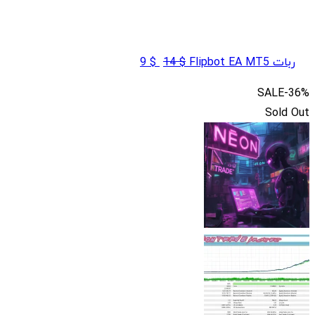
قیمت
قیمت
ربات Flipbot EA MT5
$
14
$
9
اصلی
فعلی
SALE
-36%
$ 9
$ 14
Sold Out
بود.
است.