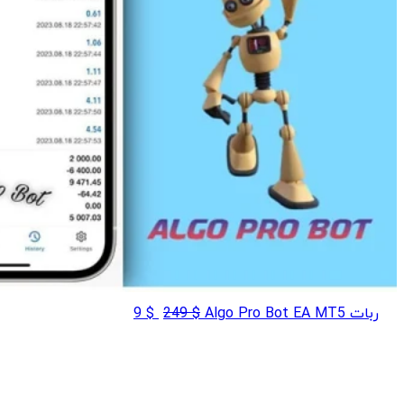
قیمت
قیمت
ربات Algo Pro Bot EA MT5
$
249
$
9
اصلی
فعلی
$ 9
$ 249
بود.
است.