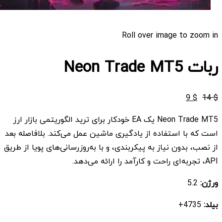
Roll over image to zoom in
ربات Neon Trade MT5
قیمت
قیمت
9
$
14
$
اصلی
فعلی
Neon Trade MT5 یک EA خودکار برای ترید الگوریتمی بازار ارز
$ 9
$ 14
است که با استفاده از یادگیری ماشین عمل می‌کند. بلافاصله بعد
بود.
است.
از نصب، بدون نیاز به پیکربندی، و با به‌روزرسانی‌های پویا از طریق
API، تجربه‌ای راحت و کارآمد را ارائه می‌دهد.
ورژن:
5.2
بیلد:
4735+