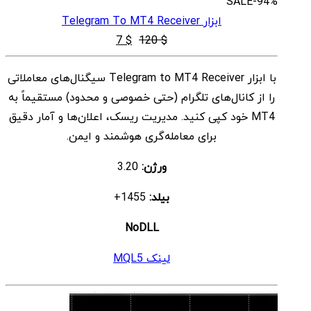
SALE
-94%
ابزار Telegram To MT4 Receiver
قیمت
قیمت
7
$
120
$
اصلی
فعلی
با ابزار Telegram to MT4 Receiver سیگنال‌های معاملاتی
$ 7
$ 120
را از کانال‌های تلگرام (حتی خصوصی و محدود) مستقیماً به
بود.
است.
MT4 خود کپی کنید. مدیریت ریسک، اعلان‌ها و آمار دقیق
برای معامله‌گری هوشمند و ایمن.
ورژن:
3.20
بیلد:
1455+
NoDLL
لینک MQL5