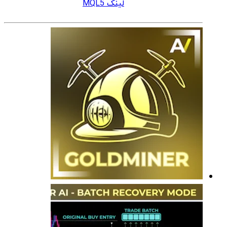
لینک MQL5