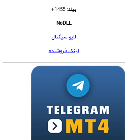
بیلد:
1455+
NoDLL
لایو سیگنال
لینک فروشنده