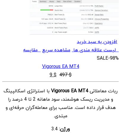
افزودن به سبد خرید
لیست علاقه مندی ها
مشاهده سریع
مقایسه
SALE
-98%
Vigorous EA MT4
قیمت
قیمت
9
$
497
$
اصلی
فعلی
ربات معاملاتی
Vigorous EA MT4
با استراتژی اسکالپینگ
$ 9
$ 497
و مدیریت ریسک هوشمند، سود ماهانه 2 تا 4 درصد را
بود.
است.
هدف قرار داده است. مناسب برای معامله‌گران حرفه‌ای و
مبتدی.
ورژن:
3.4