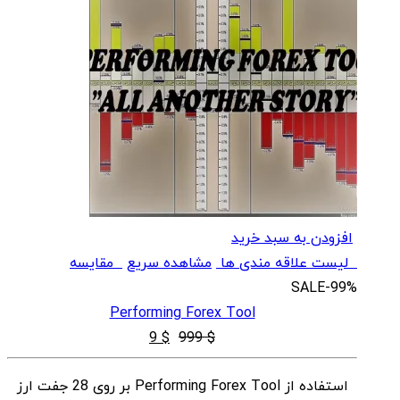
افزودن به سبد خرید
لیست علاقه مندی ها
مشاهده سریع
مقایسه
SALE
-99%
Performing Forex Tool
قیمت
قیمت
9
$
999
$
اصلی
فعلی
استفاده از Performing Forex Tool بر روی 28 جفت ارز
$ 9
$ 999