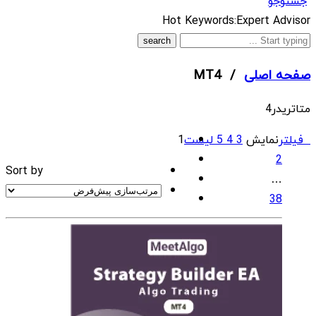
جستوجو
What
Hot Keywords:
Expert Advisor
are
you
صفحه اصلی
/ MT4
looking
for?
متاتریدر4
فیلتر
نمایش
3
4
5
لیست
1
2
Sort by
…
38