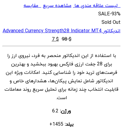
لیست علاقه مندی ها
مشاهده سریع
مقایسه
SALE
-93%
Sold Out
اندیکاتور Advanced Currency Strength28 Indicator MT4
قیمت
قیمت
7
$
98
$
اصلی
فعلی
با استفاده از این اندیکاتور منحصر به فرد، نیروی ارز را
$ 7
$ 98
برای 28 جفت ارزی فارکس بهبود ببخشید و بهترین
بود.
است.
فرصت‌های ترید خود را شناسایی کنید. امکانات ویژه این
اندیکاتور شامل نمایش پیکان‌ها، هشدارهای خاص و
قابلیت انتخاب چند زمانه برای تحلیل سریع روند معاملات
است.
ورژن:
6.2
بیلد:
1455+