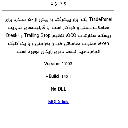
قیمت
قیمت
4
$
7
$
اصلی
فعلی
TradePanel یک ابزار پیشرفته با بیش از ۵۰ عملکرد برای
$ 4
$ 7
معاملات دستی و خودکار است. با قابلیت‌های مدیریت
بود.
است.
ریسک، سفارشات OCO، تنظیم Trailing Stop و Break-
even، عملیات معاملاتی خود را به‌راحتی و با یک کلیک
انجام دهید. نسخه دموی رایگان موجود است.
Version:
17.93
Build:
1421+
No DLL
MQL5 link