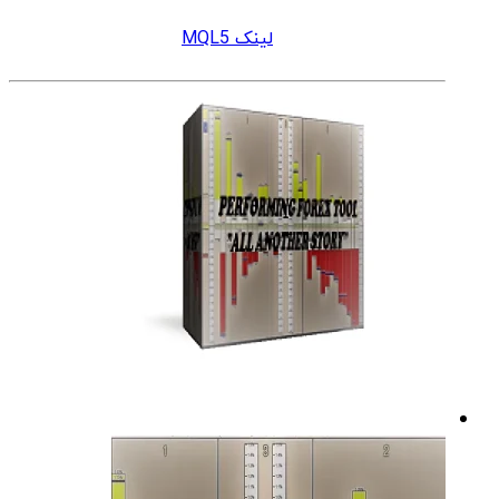
لینک MQL5