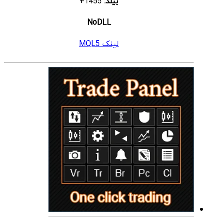
بیلد:
1455+
NoDLL
لینک MQL5