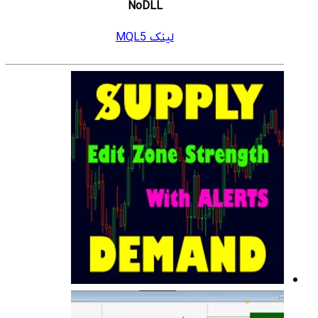
NoDLL
لینک MQL5