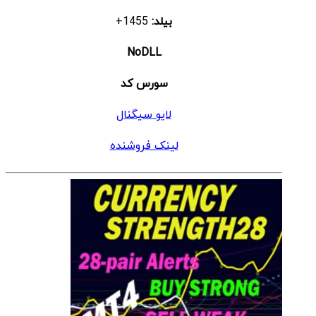
بیلد:
1455+
NoDLL
سورس کد
لایو سیگنال
لینک فروشنده