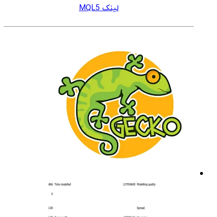
لینک MQL5