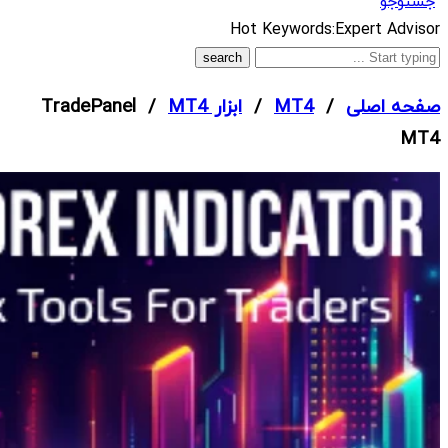
جستوجو
What
Hot Keywords:
Expert Advisor
are
you
صفحه اصلی
/
MT4
/
ابزار MT4
/ TradePanel
looking
MT4
for?