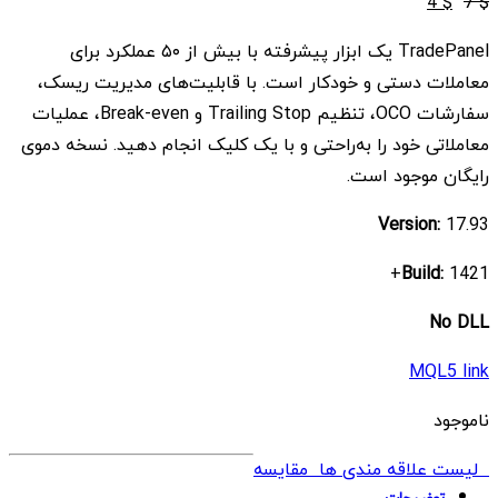
قیمت
قیمت
4
$
7
$
اصلی
فعلی
TradePanel یک ابزار پیشرفته با بیش از ۵۰ عملکرد برای
$ 4
$ 7
معاملات دستی و خودکار است. با قابلیت‌های مدیریت ریسک،
بود.
است.
سفارشات OCO، تنظیم Trailing Stop و Break-even، عملیات
معاملاتی خود را به‌راحتی و با یک کلیک انجام دهید. نسخه دموی
رایگان موجود است.
Version:
17.93
Build:
1421+
No DLL
MQL5 link
ناموجود
لیست علاقه مندی ها
مقایسه
توضیحات