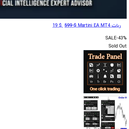
قیمت
قیمت
ربات Martini EA MT4
$
599
$
19
اصلی
فعلی
SALE
-43%
$ 19
$ 599
Sold Out
بود.
است.