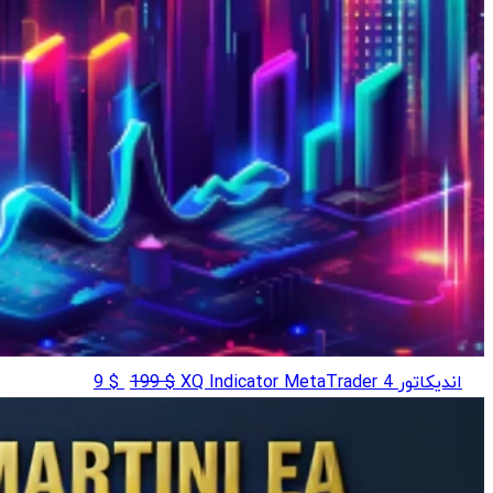
قیمت
قیمت
اندیکاتور XQ Indicator MetaTrader 4
$
199
$
9
اصلی
فعلی
$ 9
$ 199
بود.
است.