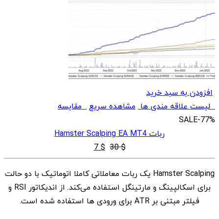
افزودن به سبد خرید
لیست علاقه مندی ها
مشاهده سریع
مقایسه
SALE
-77%
ربات Hamster Scalping EA MT4
قیمت
قیمت
7
$
30
$
اصلی
فعلی
Hamster Scalping یک ربات معاملاتی کاملا اتوماتیک با دو حالت
$ 7
$ 30
برای اسکالپینگ و مارتینگل استفاده می‌کند. از اندیکاتور RSI و
بود.
است.
فیلتر مبتنی بر ATR برای ورودی ها استفاده شده است.