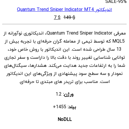
SALE
-95%
اندیکاتور Quantum Trend Sniper Indicator MT4
قیمت
قیمت
7
$
149
$
اصلی
فعلی
معرفی Quantum Trend Sniper Indicator، اندیکاتوری نوآورانه از
$ 7
$ 149
MQL5 که توسط تیمی از معامله گران حرفه‌ای با تجربه بیش از
بود.
است.
13 سال طراحی شده است. این اندیکاتور با روش خاص خود،
توانایی شناسایی تغییر روند با دقت بالا را داراست و سفر تجاری
شما را به ارتفاعات جدید هدایت می‌کند. هشدارها، سیگنال‌های
نمودار و سه سطح سود پیشنهادی از ویژگی‌های این اندیکاتور
است. مناسب برای تریدر های مبتدی تا حرفه‌ای.
ورژن:
1.2
بیلد:
1455+
NoDLL