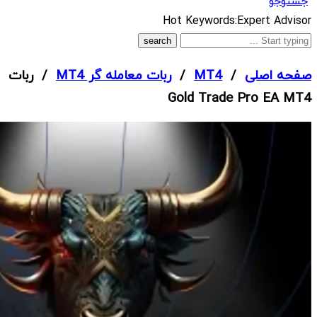
جستوجو
What
Hot Keywords:
Expert Advisor
are
you
صفحه اصلی
/
MT4
/
ربات معامله گر MT4
/ ربات
looking
Gold Trade Pro EA MT4
for?