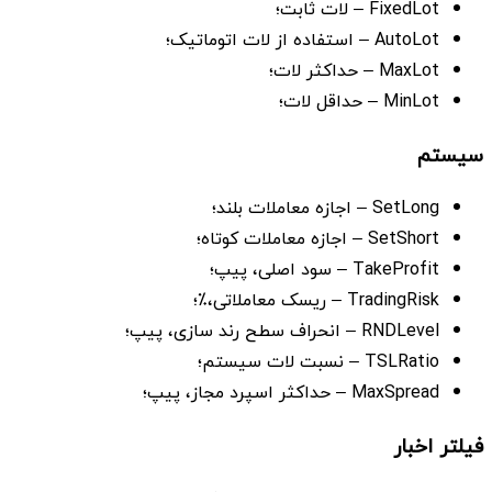
FixedLot – لات ثابت؛
AutoLot – استفاده از لات اتوماتیک؛
MaxLot – حداکثر لات؛
MinLot – حداقل لات؛
سیستم
SetLong – اجازه معاملات بلند؛
SetShort – اجازه معاملات کوتاه؛
TakeProfit – سود اصلی، پیپ؛
TradingRisk – ریسک معاملاتی،٪؛
RNDLevel – انحراف سطح رند سازی، پیپ؛
TSLRatio – نسبت لات سیستم؛
MaxSpread – حداکثر اسپرد مجاز، پیپ؛
فیلتر اخبار