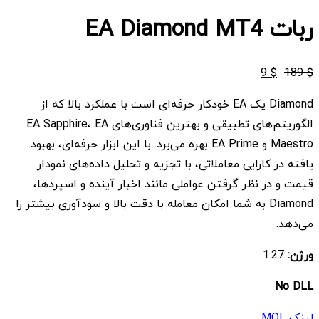
ربات EA Diamond MT4
قیمت
قیمت
9
$
189
$
اصلی
فعلی
Diamond یک EA خودکار حرفه‌ای است با عملکرد بالا که از
$ 9
$ 189
الگوریتم‌های تطبیقی و بهترین فناوری‌های EA Sapphire، EA
بود.
است.
Maestro و EA Prime بهره می‌برد. با این ابزار حرفه‌ای، بهبود
یافته در کارایی معاملاتی، با تجزیه و تحلیل داده‌های نمودار
قیمت و در نظر گرفتن عواملی مانند اخبار آینده و اسپردها،
Diamond به شما امکان معامله با دقت بالا و سودآوری بیشتر را
می‌دهد.
ورژن:
1.27
No DLL
لینک MQL