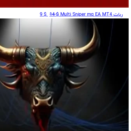
قیمت
قیمت
ربات Multi Sniper mq EA MT4
$
14
$
9
اصلی
فعلی
$ 9
$ 14
بود.
است.