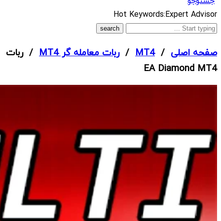
جستوجو
What
Hot Keywords:
Expert Advisor
are
you
صفحه اصلی
/
MT4
/
ربات معامله گر MT4
/ ربات
looking
EA Diamond MT4
for?