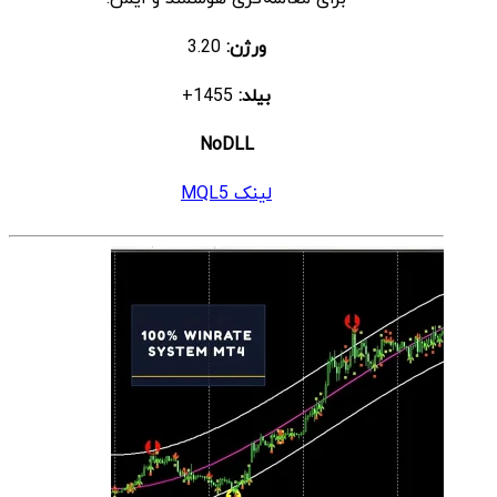
ورژن:
3.20
بیلد:
1455+
NoDLL
لینک MQL5