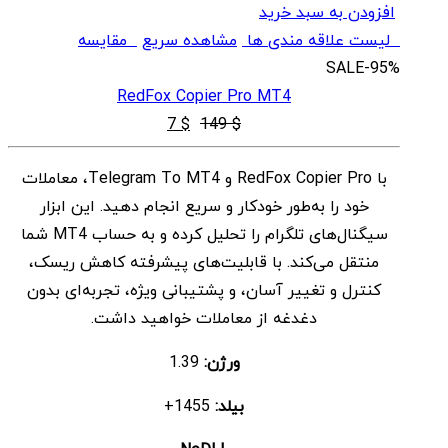
افزودن به سبد خرید
لیست علاقه مندی ها
مشاهده سریع
مقایسه
SALE
-95%
RedFox Copier Pro MT4
قیمت
قیمت
7
$
149
$
اصلی
فعلی
با RedFox Copier Pro و Telegram To MT4، معاملات
$ 7
$ 149
خود را به‌طور خودکار و سریع انجام دهید. این ابزار
بود.
است.
سیگنال‌های تلگرام را تحلیل کرده و به حساب MT4 شما
منتقل می‌کند. با قابلیت‌های پیشرفته کاهش ریسک،
کنترل و تغییر آسان، و پشتیبانی ویژه، تجربه‌ای بدون
دغدغه از معاملات خواهید داشت.
ورژن:
1.39
بیلد:
1455+