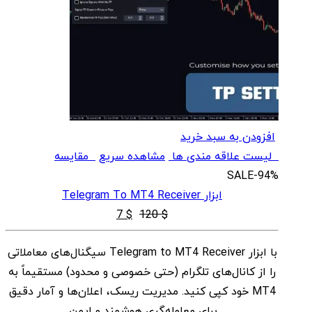
افزودن به سبد خرید
لیست علاقه مندی ها
مشاهده سریع
مقایسه
SALE
-94%
ابزار Telegram To MT4 Receiver
قیمت
قیمت
7
$
120
$
اصلی
فعلی
با ابزار Telegram to MT4 Receiver سیگنال‌های معاملاتی
$ 7
$ 120
را از کانال‌های تلگرام (حتی خصوصی و محدود) مستقیماً به
بود.
است.
MT4 خود کپی کنید. مدیریت ریسک، اعلان‌ها و آمار دقیق
برای معامله‌گری هوشمند و ایمن.