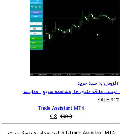
افزودن به سبد خرید
لیست علاقه مندی ها
مشاهده سریع
مقایسه
SALE
-91%
Trade Assistant MT4
قیمت
قیمت
9
$
100
$
اصلی
فعلی
Trade Assistant MT4با قابلیت محاسبه ریسک در هر
$ 9
$ 100