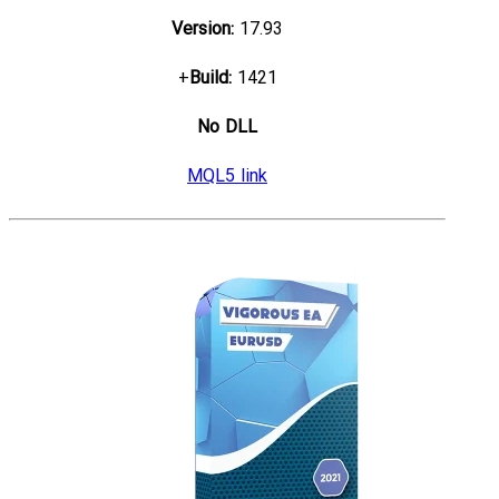
Version:
17.93
Build:
1421+
No DLL
MQL5 link