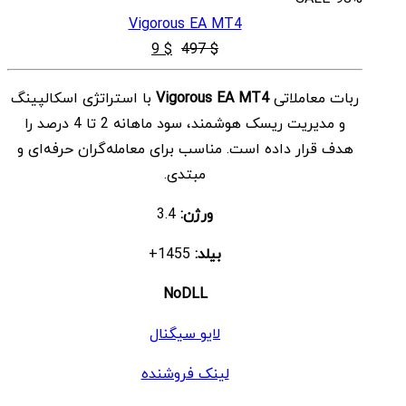
Vigorous EA MT4
قیمت
قیمت
9
$
497
$
اصلی
فعلی
ربات معاملاتی
Vigorous EA MT4
با استراتژی اسکالپینگ
$ 9
$ 497
و مدیریت ریسک هوشمند، سود ماهانه 2 تا 4 درصد را
بود.
است.
هدف قرار داده است. مناسب برای معامله‌گران حرفه‌ای و
مبتدی.
ورژن:
3.4
بیلد:
1455+
NoDLL
لایو سیگنال
لینک فروشنده