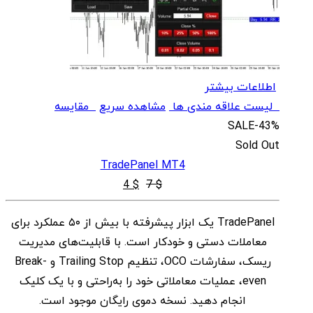
اطلاعات بیشتر
لیست علاقه مندی ها
مشاهده سریع
مقایسه
SALE
-43%
Sold Out
TradePanel MT4
قیمت
قیمت
4
$
7
$
اصلی
فعلی
TradePanel یک ابزار پیشرفته با بیش از ۵۰ عملکرد برای
$ 4
$ 7
معاملات دستی و خودکار است. با قابلیت‌های مدیریت
بود.
است.
ریسک، سفارشات OCO، تنظیم Trailing Stop و Break-
even، عملیات معاملاتی خود را به‌راحتی و با یک کلیک
انجام دهید. نسخه دموی رایگان موجود است.