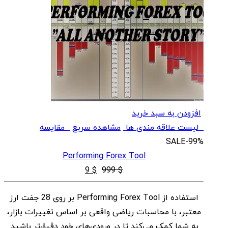
افزودن به سبد خرید
لیست علاقه مندی ها
مشاهده سریع
مقایسه
SALE
-99%
Performing Forex Tool
قیمت
قیمت
9
$
999
$
اصلی
فعلی
استفاده از Performing Forex Tool بر روی 28 جفت ارز
$ 9
$ 999
معتبر، با محاسبات ریاضی واقعی بر اساس تغییرات بازار،
بود.
است.
به شما کمک می‌کند تا در ورودی‌های خود دقیق‌تر باشید.