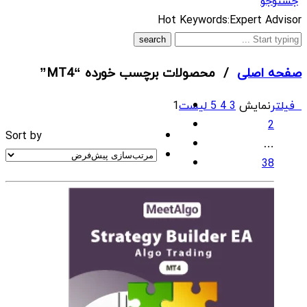
جستوجو
What
Hot Keywords:
Expert Advisor
are
you
صفحه اصلی
/ محصولات برچسب خورده “MT4”
looking
for?
فیلتر
نمایش
3
4
5
لیست
1
2
Sort by
…
38