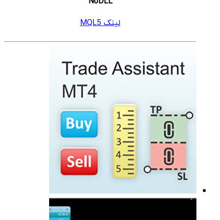
NoDLL
لینک MQL5