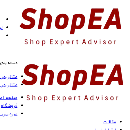
لی
دسته بندی
متاتریدر 4 (MT4)
متاتریدر 5 (MT5)
صفحه اص
فروشگاه
سرویس ه
مقالات