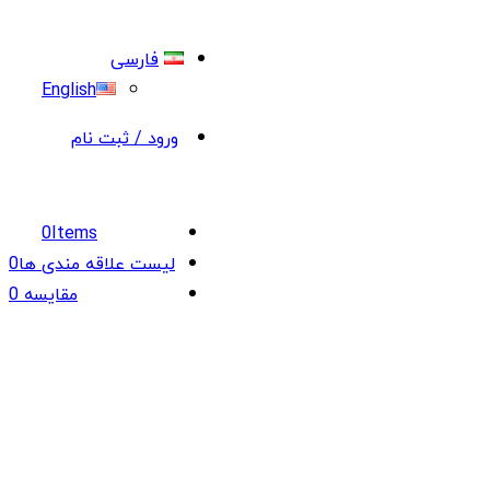
فارسی
English
ورود / ثبت نام
0
Items
لیست علاقه مندی ها
0
مقایسه
0