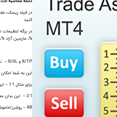
دکمه محاسبه لات
–
کنید.
در برگه تنظیمات ن
%، مارجین آزاد %، سفارشی %، % AB روز ق
R/TP و R/SL – نسبت تیک پروفیت به استاپ ‌لاس را تنظیم می‌کند.
این به شما امکان 
برای مثال 1:1 – این بدان معناست که اندازه تیک پروفیت برابر با استاپ ‌لاس است،
2:1 – این بدان معناست که تیک پروفیت دو برابر اندازه استاپ ‌لاس است.
RR – روشن/خاموش نسبت.