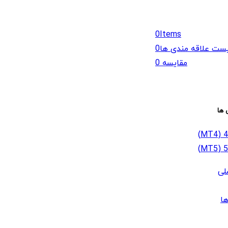
0
Items
ست علاقه مندی ها
0
مقایسه
0
 ها
لی
ا