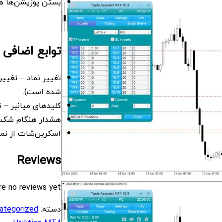
بستن پوزیشن‌ها 
توابع اضافی
تغییر نماد – تغییر
شده است).
کلیدهای میانبر – 
هشدار هنگام شکس
اسکرین‌شات از نمود
Reviews
re no reviews yet.
دسته:
ategorized