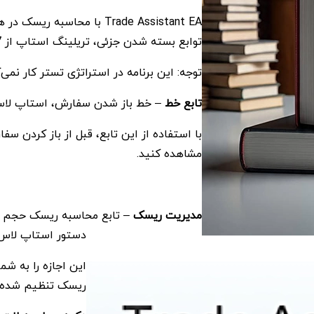
Trade Assistant EA با مح
توابع بسته شدن جزئی، تریلینگ استاپ از 7 نوع و سایر توابع مفید به شما کمک می‌کند.
توجه: این برنامه در استراتژی تستر کار نمی‌ک
تابع خط
– خط باز شدن سفارش، استاپ ‌لاس،
با استفاده از این تابع، قبل از باز کردن س
مشاهده کنید.
مدیریت ریسک
– تابع محاسبه ریسک حجم سف
دستور استاپ ‌لاس 
این اجازه را به شم
ریسک تنظیم شده ر