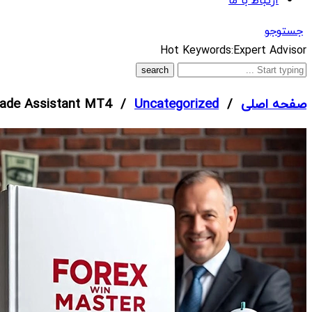
ارتباط با ما
جستوجو
What
Hot Keywords:
Expert Advisor
are
you
صفحه اصلی
/
Uncategorized
/ Trade Assistant MT4
looking
for?