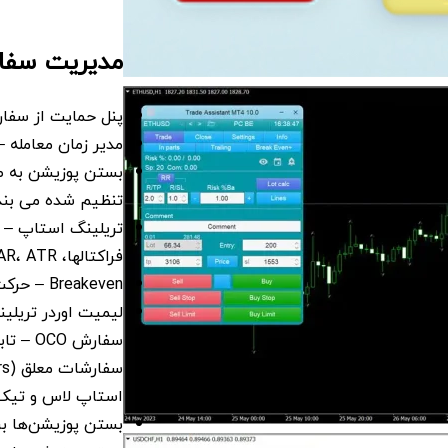
مدیریت سفا
پنل حمایت از سفارشات م
مدیر زمان معامله –
بستن پوزیشن به ص
تنظیم شده می بند
فراکتالها، MA، Parabolic SAR، ATR، بسته شدن جزئی، High Low Bar).
Breakeven – حرکت استاپ ‌لاس به یک سطح بدون ضرر.
لیمیت اوردر تریلینگ
سفارش OCO – تابع لغو چند سفارش معلق اگر یکی از آن‌ها فعال شود.
سفارشات معلق (pending orders) مجازی.
استاپ لاس و تیک پر
بستن پوزیشن‌ها بر