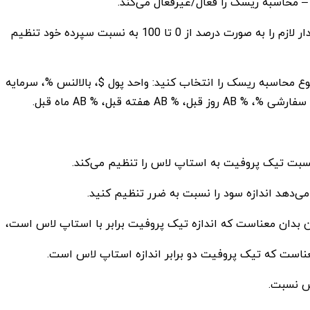
 محاسبه ریسک را فعال/غیرفعال می‌کند.
در فیلد ریسک، مقدار لازم را به صورت درصد از 0 تا 100 به نسبت سپرده خود تنظیم
وع محاسبه ریسک را انتخاب کنید: واحد پول $، بالالنس %، سرمایه
بل، % AB هفته قبل، % AB ماه قبل.
می‌دهد اندازه سود را نسبت به ضرر تنظیم کنید.