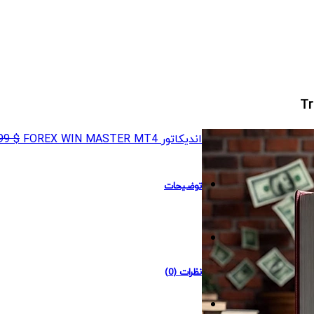
اندیکاتور FOREX WIN MASTER MT4
$
499
توضیحات
نظرات (0)