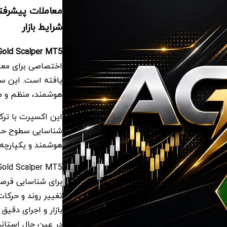
شرایط بازار
Gold Scalper MT5
یافته است. این سی
هوشمند، منظم و مبت
این اکسپرت با ترک
شناسایی سطوح حما
هوشمند و یکپارچه ر
برای شناسایی فرصت
تغییر روند و حرکا
بازار و اجرای دقیق
در عین حال استاند