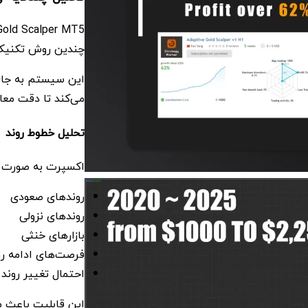
چندین روش تکنیکال
این سیستم به جای 
می‌کند تا دقت معا
تحلیل خطوط روند
اکسپرت به صورت خود
روندهای صعودی
روندهای نزولی
بازارهای خنثی
فرصت‌های ادامه رو
احتمال تغییر روند
این قابلیت باعث م