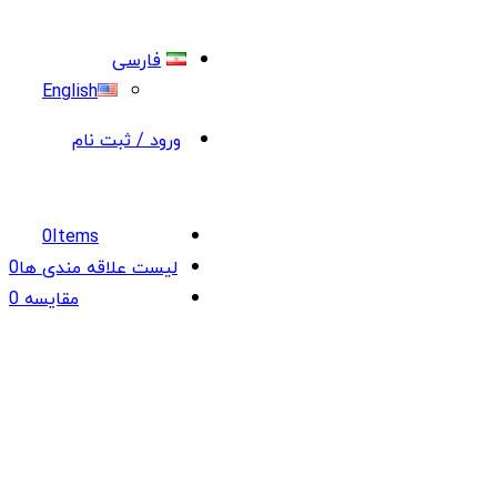
فارسی
English
ورود / ثبت نام
0
Items
لیست علاقه مندی ها
0
مقایسه
0