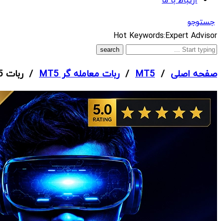
ارتباط با ما
جستوجو
What
Hot Keywords:
Expert Advisor
are
you
صفحه اصلی
/
MT5
/
ربات معامله گر MT5
/ ربات Adaptive Gold Scalper MT5
looking
for?