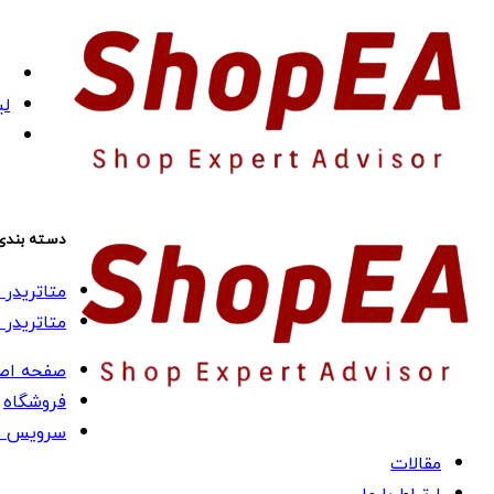
لی
دسته بندی
متاتریدر 4 (MT4)
متاتریدر 5 (MT5)
صفحه اص
فروشگاه
سرویس ه
مقالات