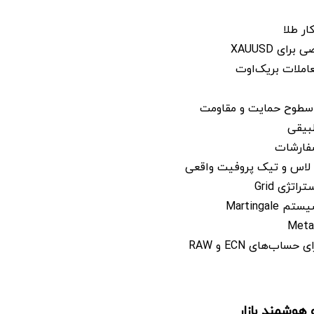
ار طلا
ای XAUUSD
املات بریک‌اوت
سطوح حمایت و مقاومت
بیقی
فارشات
 لاس و تیک پروفیت واقعی
اتژی Grid
Martingal
اب‌های ECN و RAW
 هوشمند بازار