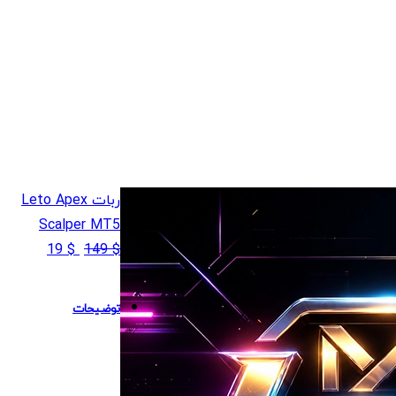
مت
ی
ربات Leto Apex
$ 
Scalper MT5
.
قیمت
قیمت
19
$
149
$
اصلی
فعلی
$ 19
$ 149
توضیحات
بود.
است.