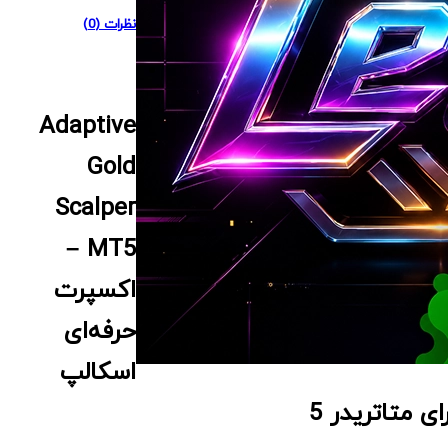
نظرات (0)
Adaptive
Gold
Scalper
MT5 –
اکسپرت
حرفه‌ای
اسکالپ
ای متاتریدر 5