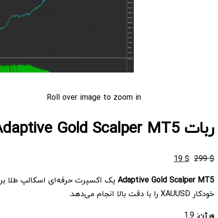
Roll over image to zoom in
ربات Adaptive Gold Scalper MT5
قیمت
قیمت
19
$
299
$
اصلی
فعلی
Adaptive Gold Scalper MT5
$ 19
$ 299
خودکار XAUUSD را با دقت بالا انجام می‌دهد.
بود.
است.
ورژن:
1.9