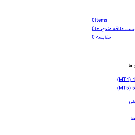
0
Items
ست علاقه مندی ها
0
مقایسه
0
 ها
لی
ا