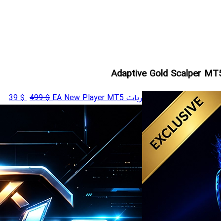
قیمت
قی
ربات EA New Player MT5
$
499
$
39
اصلی
فعل
39
$ 499
بود.
است