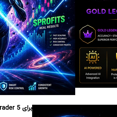
برای MetaTrader 5