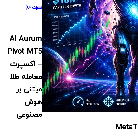
نظرات (0)
AI Aurum
Pivot MT5
– اکسپرت
معامله طلا
مبتنی بر
هوش
مصنوعی