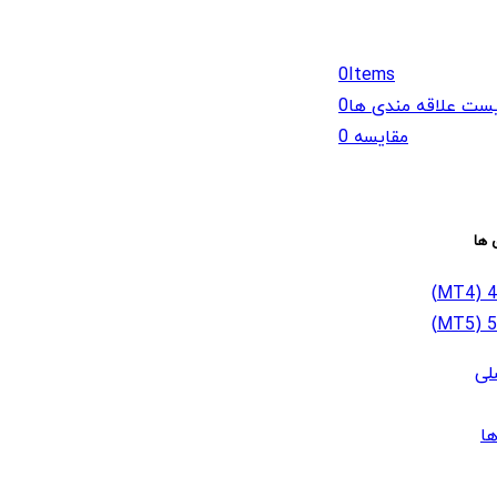
0
Items
ست علاقه مندی ها
0
مقایسه
0
 ها
لی
ا