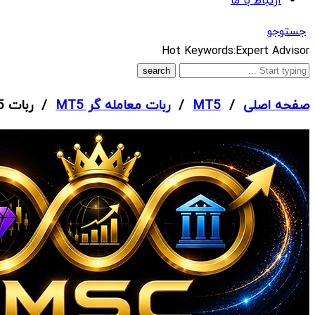
ارتباط با ما
جستوجو
What
Hot Keywords:
Expert Advisor
are
you
صفحه اصلی
/
MT5
/
ربات معامله گر MT5
/ ربات AI Aurum Pivot MT5
looking
for?