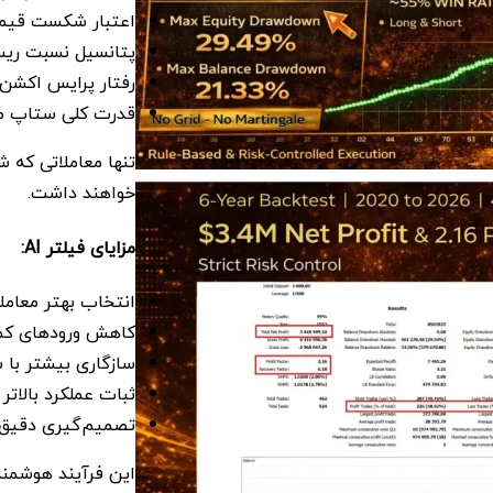
اعتبار شکست قیم
پتانسیل نسبت ریس
رفتار پرایس اکشن
قدرت کلی ستاپ مع
تنها معاملاتی که ش
خواهند داشت.
مزایای فیلتر AI:
انتخاب بهتر معامل
کاهش ورودهای کم
سازگاری بیشتر با ش
ثبات عملکرد بالاتر
تصمیم‌گیری دقیق‌ت
این فرآیند هوشمند