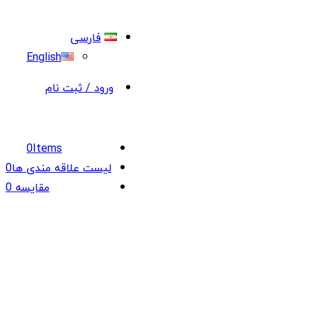
فارسی
English
ورود / ثبت نام
0
Items
لیست علاقه مندی ها
0
مقایسه
0