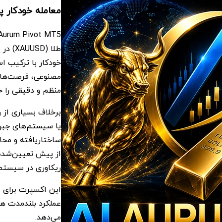
معامله خودکار پیشرفته XAUUSD با ت
خودکار با ترکیب 
مصنوعی، فرصت‌های
منظم و دقیقی را ح
برخلاف بسیاری از ر
از پیش تعیین‌شده 
ریکاوری در سیستم 
این اکسپرت برای م
عملکرد بلندمدت هس
می‌دهد.