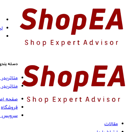
لی
دسته بندی
متاتریدر 4 (MT4)
متاتریدر 5 (MT5)
صفحه اص
فروشگاه
سرویس ه
مقالات