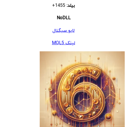
بیلد:
1455+
NoDLL
لایو سیگنال
لینک MQL5