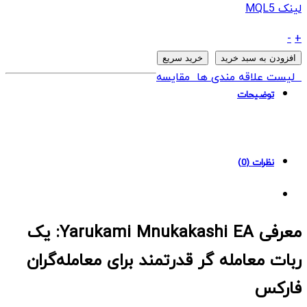
لینک MQL5
ربات
-
+
Yarukami
افزودن به سبد خرید
خرید سریع
Mnukakashi
لیست علاقه مندی ها
مقایسه
EA
توضیحات
MT4
quantity
نظرات (0)
معرفی Yarukami Mnukakashi EA: یک
ربات معامله گر قدرتمند برای معامله‌گران
فارکس