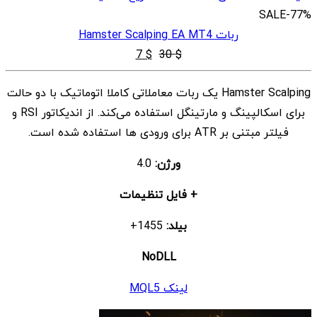
SALE
-77%
ربات Hamster Scalping EA MT4
قیمت
قیمت
7
$
30
$
اصلی
فعلی
Hamster Scalping یک ربات معاملاتی کاملا اتوماتیک با دو حالت
$ 7
$ 30
برای اسکالپینگ و مارتینگل استفاده می‌کند. از اندیکاتور RSI و
بود.
است.
فیلتر مبتنی بر ATR برای ورودی ها استفاده شده است.
ورژن:
4.0
+ فایل تنظیمات
بیلد:
1455+
NoDLL
لینک MQL5