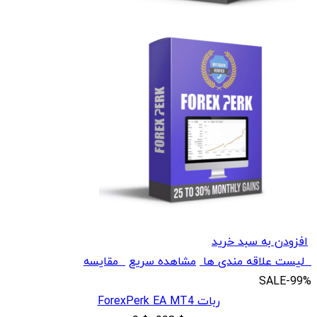
افزودن به سبد خرید
لیست علاقه مندی ها
مشاهده سریع
مقایسه
SALE
-99%
ربات ForexPerk EA MT4