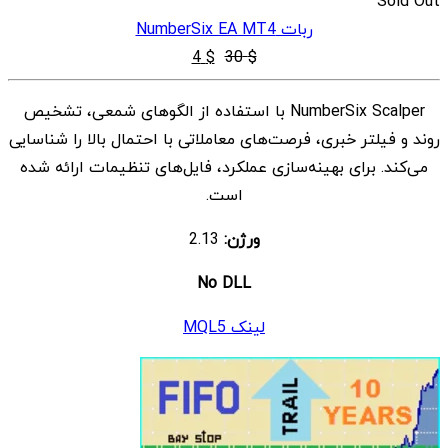
Sold Out
ربات NumberSix EA MT4
قیمت
قیمت
4
$
30
$
اصلی
فعلی
NumberSix Scalper با استفاده از الگوهای شمعی، تشخیص
$ 4
$ 30
روند و فیلتر خبری، فرصت‌های معاملاتی با احتمال بالا را شناسایی
بود.
است.
می‌کند. برای بهینه‌سازی عملکرد، فایل‌های تنظیمات ارائه شده
است.
ورژن:
2.13
No DLL
لینک MQL5