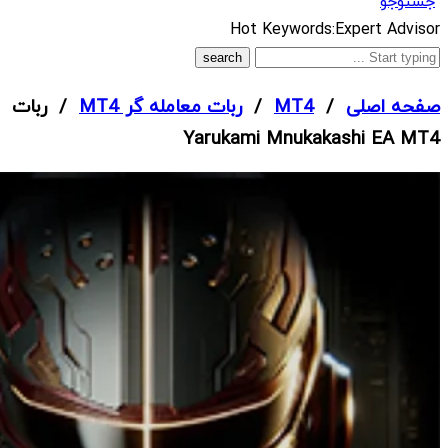
جستوجو
What
Hot Keywords:
Expert Advisor
are
you
صفحه اصلی
/
MT4
/
ربات معامله گر MT4
/ ربات
looking
Yarukami Mnukakashi EA MT4
for?