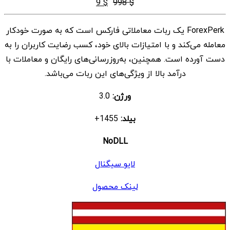
قیمت
قیمت
9
$
998
$
اصلی
فعلی
ForexPerk یک ربات معاملاتی فارکس است که به صورت خودکار
$ 9
$ 998
معامله می‌کند و با امتیازات بالای خود، کسب رضایت کاربران را به
بود.
است.
دست آورده است. همچنین، به‌روزرسانی‌های رایگان و معاملات با
درآمد بالا از ویژگی‌های این ربات می‌باشد.
ورژن:
3.0
بیلد:
1455+
NoDLL
لایو سیگنال
لینک محصول