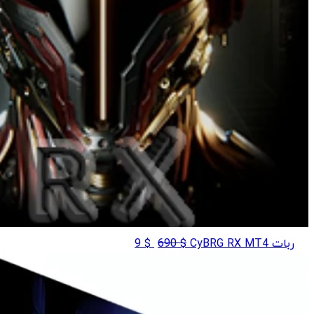
قیمت
قیمت
ربات CyBRG RX MT4
$
690
$
9
اصلی
فعلی
$ 9
$ 690
بود.
است.