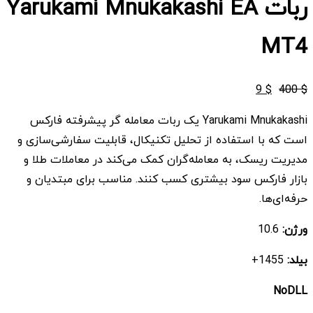
ربات Yarukami Mnukakashi EA
MT4
قیمت
قیمت
9
$
400
$
اصلی
فعلی
Yarukami Mnukakashi یک ربات معامله گر پیشرفته فارکس
$ 9
$ 400
است که با استفاده از تحلیل تکنیکال، قابلیت سفارشی‌سازی و
بود.
است.
مدیریت ریسک، به معامله‌گران کمک می‌کند در معاملات طلا و
بازار فارکس سود بیشتری کسب کنند. مناسب برای مبتدیان و
حرفه‌ای‌ها.
ورژن:
10.6
بیلد:
1455+
NoDLL