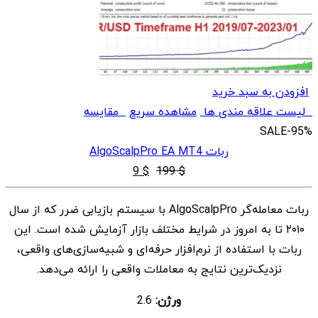
افزودن به سبد خرید
لیست علاقه مندی ها
مشاهده سریع
مقایسه
SALE
-95%
ربات AlgoScalpPro EA MT4
قیمت
قیمت
9
$
199
$
اصلی
فعلی
ربات معامله‌گر AlgoScalpPro با سیستم بازیابی ضرر که از سال
$ 9
$ 199
۲۰۱۰ تا به امروز در شرایط مختلف بازار آزمایش شده است. این
بود.
است.
ربات با استفاده از نرم‌افزار حرفه‌ای و شبیه‌سازی‌های واقعی،
نزدیک‌ترین نتایج به معاملات واقعی را ارائه می‌دهد.
ورژن:
2.6