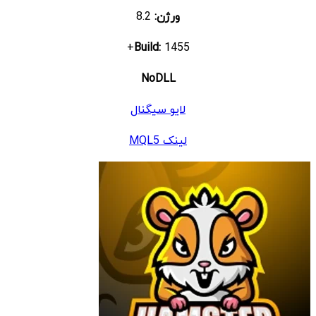
ورژن:
8.2
Build:
1455+
NoDLL
لایو سیگنال
لینک MQL5