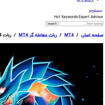
ارتباط با ما
جستوجو
What
Hot Keywords:
Expert Advisor
are
you
صفحه اصلی
/
MT4
/
ربات معامله گر MT4
/ ربات New Stable Profit MaxTrio EA MT4
looking
for?