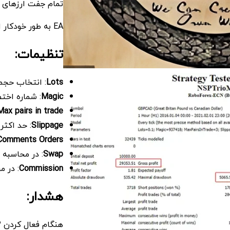
تمام جفت‌ ارزهای د
EA به طور خودکار استراتژی‌های معاملاتی لازم را برای هر جفت اعمال خواهد کرد.
تنظیمات:
Lots
: انتخاب حجم
Magic
: شماره اختص
Max pairs in trade
Slippage
: حد اکثر
Comments Orders
Swap
: در محاسبه
Commission
: در 
هشدار: