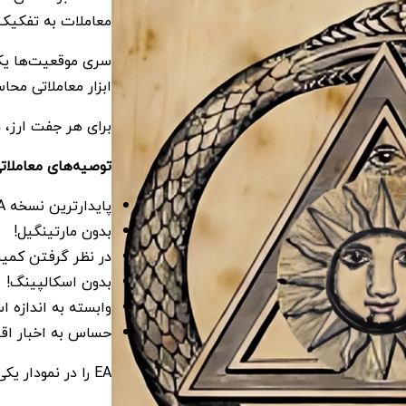
معاملات به تفکیک 
سری موقعیت‌ها یک
ابزار معاملاتی محا
برای هر جفت ارز، 
توصیه‌های معاملات
پایدارترین نسخه EA!
بدون مارتینگیل!
در نظر گرفتن کمی
بدون اسکالپینگ!
وابسته به اندازه 
حساس به اخبار اق
EA را در نمودار یکی از جفت‌های ارزی مشخص شده در هر فریم زمانی نصب کنید.