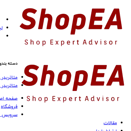
لی
دسته بندی
متاتریدر 4 (MT4)
متاتریدر 5 (MT5)
صفحه اص
فروشگاه
سرویس ه
مقالات