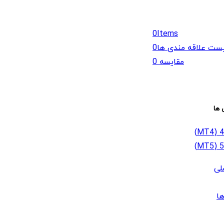
0
Items
ست علاقه مندی ها
0
مقایسه
0
 ها
لی
ا