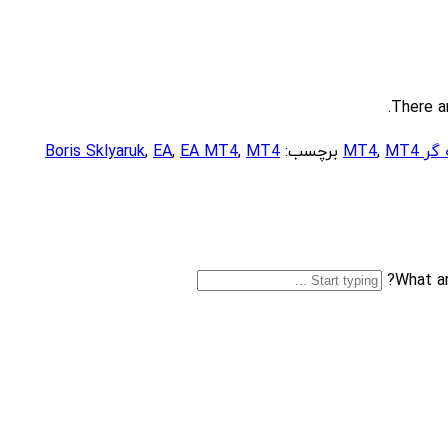
There a
 MT4
MT4
,
برچسب:
MT4
,
EA MT4
,
EA
,
Boris Sklyaruk
What ar