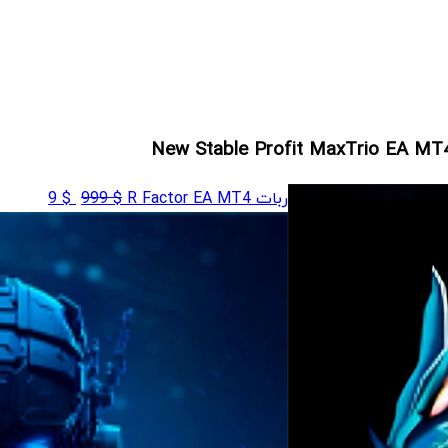
قیمت
قیمت
ربات R Factor EA MT4
$
999
$
9
اصلی
فعلی
$ 9
$ 999
بود.
است.