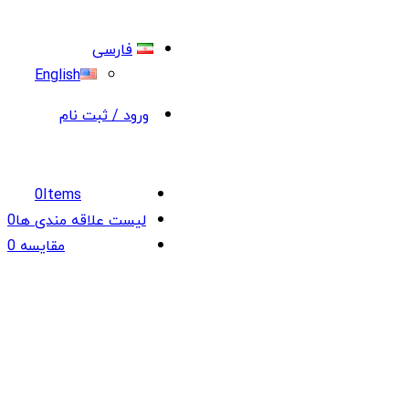
فارسی
English
ورود / ثبت نام
0
Items
لیست علاقه مندی ها
0
مقایسه
0