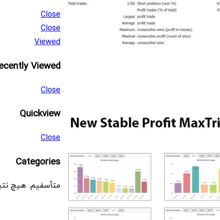
Close
Close
Viewed
ecently Viewed
Close
Quickview
Close
Categories
متأسفیم. هیچ نتی