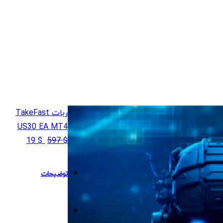
ربات TakeFast
US30 EA MT4
قیمت
قیمت
19
$
597
$
اصلی
فعلی
$ 19
$ 597
توضیحات
بود.
است.