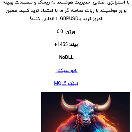
با استراتژی انقلابی، مدیریت هوشمندانه ریسک و تنظیمات بهینه
بود.
است.
برای موفقیت. با ربات معامله گر ما با اعتماد ترید کنید. همین
امروز ترید باGBPUSD را انقلابی کنید!
ورژن:
6.0
بیلد:
1455+
NoDLL
لایو سیگنال
لینک MQL5