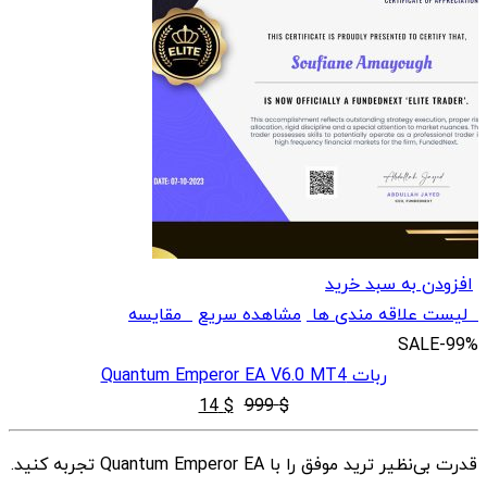
افزودن به سبد خرید
لیست علاقه مندی ها
مشاهده سریع
مقایسه
SALE
-99%
ربات Quantum Emperor EA V6.0 MT4
قیمت
قیمت
14
$
999
$
اصلی
فعلی
قدرت بی‌نظیر ترید موفق را با Quantum Emperor EA تجربه کنید.
$ 14
$ 999