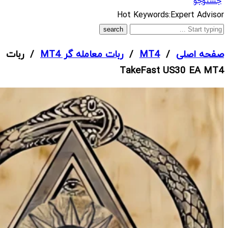
جستوجو
What
Hot Keywords:
Expert Advisor
are
you
صفحه اصلی
/
MT4
/
ربات معامله گر MT4
/ ربات
looking
TakeFast US30 EA MT4
for?