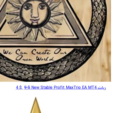
قیمت
قیمت
ربات New Stable Profit MaxTrio EA MT4
$
9
$
4
اصلی
فعلی
$ 4
$ 9
بود.
است.