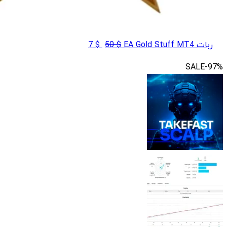
قیمت
قیمت
ربات EA Gold Stuff MT4
$
50
$
7
اصلی
فعلی
SALE
-97%
$ 7
$ 50
بود.
است.