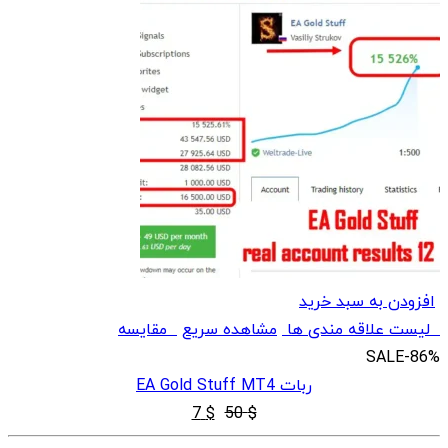
افزودن به سبد خرید
لیست علاقه مندی ها
مشاهده سریع
مقایسه
SALE
-86%
ربات EA Gold Stuff MT4
قیمت
قیمت
7
$
50
$
اصلی
فعلی