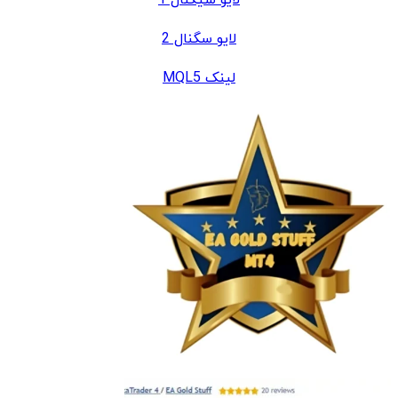
لایو سگنال 2
لینک MQL5