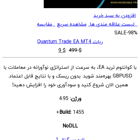
افزودن به سبد خرید
لیست علاقه مندی ها
مشاهده سریع
مقایسه
SALE
-98%
ربات Quantum Trade EA MT4
قیمت
قیمت
9
$
499
$
اصلی
فعلی
با کوانتوم ترید EA، به سرعت از استراتژی نوآورانه در معاملات با
$ 9
$ 499
GBPUSD بهره‌مند شوید. بدون ریسک و با نتایج قابل اعتماد.
بود.
است.
همین الان شروع کنید و سودآوری خود را افزایش دهید!
ورژن:
4.95
Build:
1455+
NoDLL
لایو سیگنال 1