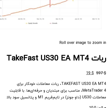
Roll over image to zoom in
ربات TakeFast US30 EA MT4
قیمت
قیمت
19
$
597
$
اصلی
فعلی
TAKEFAST US30 EA MT4، ربات معاملات خودکار برای
$ 19
$ 597
MetaTrader 4، مناسب برای مبتدیان و حرفه‌ای‌ها. با قابلیت
بود.
است.
معاملات US30 (داو جونز) در تایم‌فریم M1 و پتانسیل سود بالا.
ورژن:
10.0