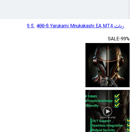
قیمت
قیمت
ربات Yarukami Mnukakashi EA MT4
$
400
$
9
اصلی
فعلی
SALE
-99%
$ 9
$ 400
بود.
است.