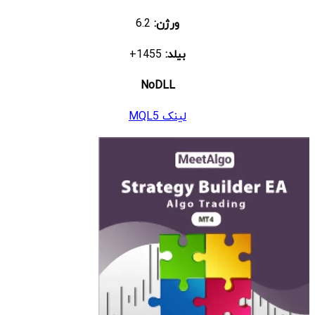
ورژن:
6.2
بیلد:
1455+
NoDLL
لینک MQL5