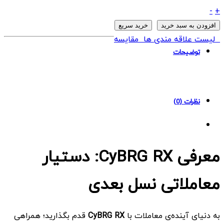
ربات
-
+
CyBRG
افزودن به سبد خرید
خرید سریع
RX
لیست علاقه مندی ها
مقایسه
MT4
توضیحات
quantity
نظرات (0)
معرفی CyBRG RX: دستیار
معاملاتی نسل بعدی
به دنیای آینده‌ی معاملات با
CyBRG RX
قدم بگذارید؛ همراهی