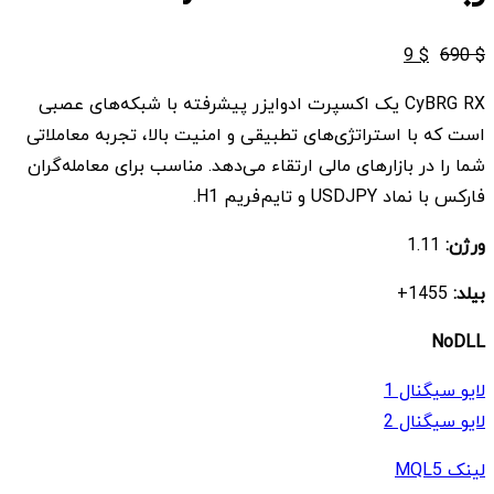
قیمت
قیمت
9
$
690
$
اصلی
فعلی
CyBRG RX یک اکسپرت ادوایزر پیشرفته با شبکه‌های عصبی
$ 9
$ 690
است که با استراتژی‌های تطبیقی و امنیت بالا، تجربه معاملاتی
بود.
است.
شما را در بازارهای مالی ارتقاء می‌دهد. مناسب برای معامله‌گران
فارکس با نماد USDJPY و تایم‌فریم H1.
ورژن:
1.11
بیلد:
1455+
NoDLL
لایو سیگنال 1
لایو سیگنال 2
لینک MQL5