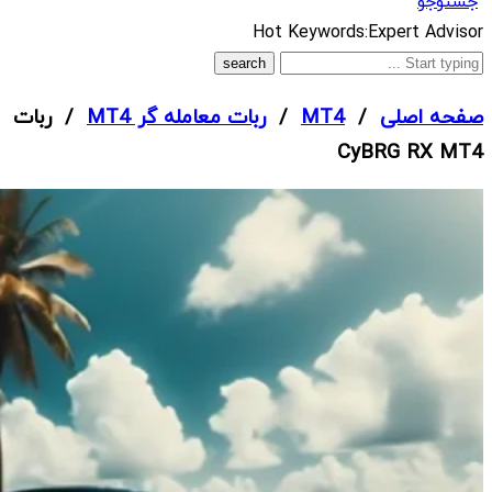
جستوجو
What
Hot Keywords:
Expert Advisor
are
you
صفحه اصلی
/
MT4
/
ربات معامله گر MT4
/ ربات
looking
CyBRG RX MT4
for?