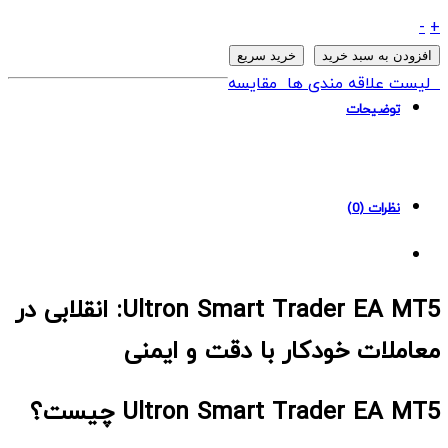
ربات
-
+
Ultron
افزودن به سبد خرید
خرید سریع
Smart
لیست علاقه مندی ها
مقایسه
Trader
توضیحات
EA
MT5
quantity
نظرات (0)
Ultron Smart Trader EA MT5: انقلابی در
معاملات خودکار با دقت و ایمنی
Ultron Smart Trader EA MT5 چیست؟