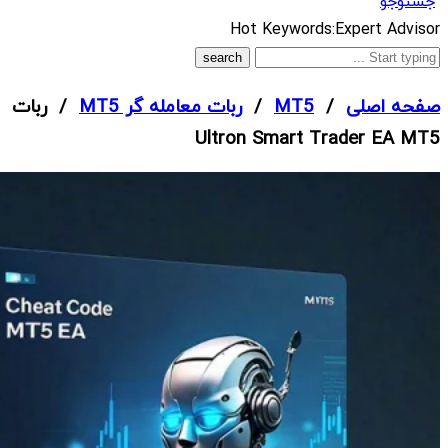
جستوجو
What
Hot Keywords:
Expert Advisor
are
you
صفحه اصلی
/
MT5
/
ربات معامله گر MT5
/ ربات
looking
Ultron Smart Trader EA MT5
for?