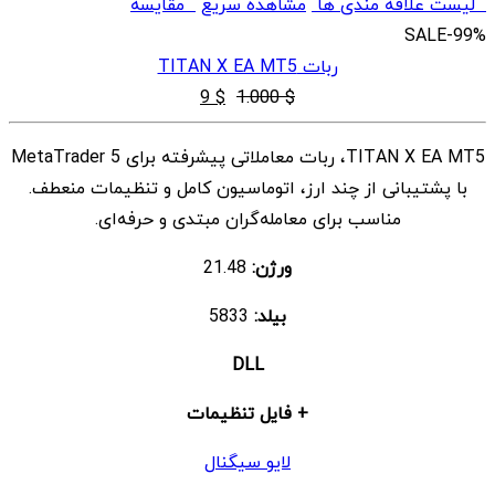
لیست علاقه مندی ها
مشاهده سریع
مقایسه
SALE
-99%
ربات TITAN X EA MT5
قیمت
قیمت
9
$
1.000
$
اصلی
فعلی
TITAN X EA MT5، ربات معاملاتی پیشرفته برای MetaTrader 5
$ 1.000
$ 9
با پشتیبانی از چند ارز، اتوماسیون کامل و تنظیمات منعطف.
بود.
است.
مناسب برای معامله‌گران مبتدی و حرفه‌ای.
ورژن:
21.48
بیلد:
5833
DLL
+ فایل تنظیمات
لایو سیگنال