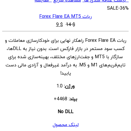
SALE
-36%
ربات Forex Flare EA MT5
قیمت
قیمت
9
$
14
$
اصلی
فعلی
ربات Forex Flare EA راهکار نهایی برای خودکارسازی معاملات و
$ 9
$ 14
کسب سود مستمر در بازار فارکس است. بدون نیاز به DLLها،
بود.
است.
سازگار با MT5 و جفت‌ارزهای مختلف، بهینه‌سازی شده برای
تایم‌فریم‌های M1 و M5. به درآمد غیرفعال و آزادی مالی دست
یابید!
ورژن:
1.0
بیلد:
4468+
No DLL
لینک محصول