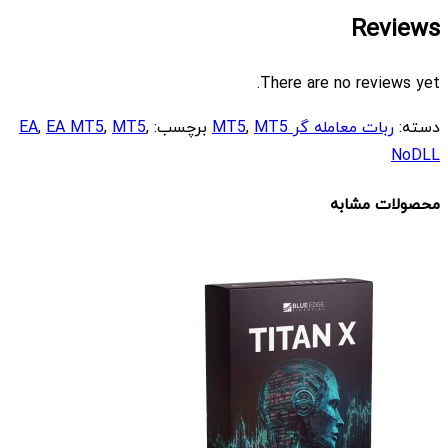
Reviews
There are no reviews yet.
دسته:
ربات معامله گر MT5
MT5
,
برچسب:
,
MT5
,
EA MT5
,
EA
NoDLL
محصولات مشابه