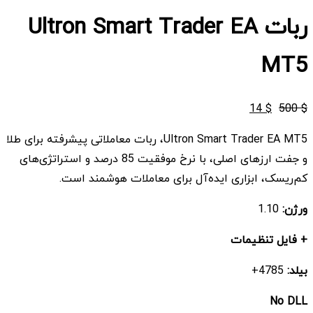
ربات Ultron Smart Trader EA
MT5
قیمت
قیمت
14
$
500
$
اصلی
فعلی
Ultron Smart Trader EA MT5، ربات معاملاتی پیشرفته برای طلا
$ 14
$ 500
و جفت ارزهای اصلی، با نرخ موفقیت 85 درصد و استراتژی‌های
بود.
است.
کم‌ریسک، ابزاری ایده‌آل برای معاملات هوشمند است.
ورژن:
1.10
+ فایل تنظیمات
بیلد:
4785+
No DLL