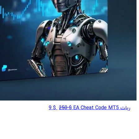
قیمت
قیمت
ربات EA Cheat Code MT5
$
250
$
9
اصلی
فعلی
$ 9
$ 250
بود.
است.