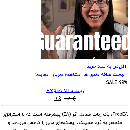
افزودن به سبد خرید
لیست علاقه مندی ها
مشاهده سریع
مقایسه
SALE
-99%
ربات PropEA MT5
قیمت
قیمت
9
$
749
$
اصلی
فعلی
PropEA، یک ربات معامله گر (EA) پیشرفته است که با استراتژی
$ 9
$ 749
منحصر به فرد هجینگ، ریسک‌های مالی را کاهش می‌دهد و
بود.
است.