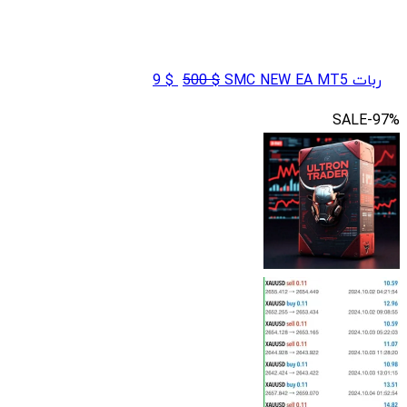
قیمت
قیمت
ربات SMC NEW EA MT5
$
500
$
9
اصلی
فعلی
SALE
-97%
$ 9
$ 500
بود.
است.