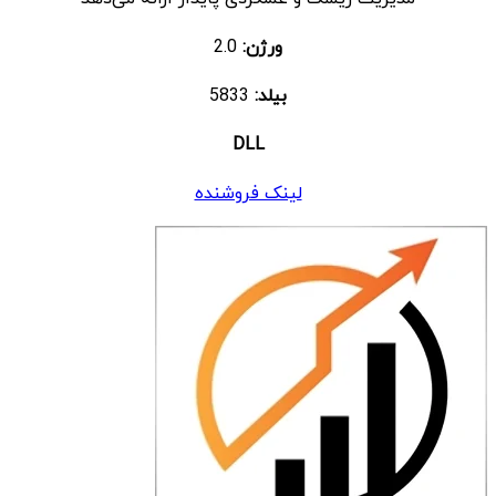
ورژن:
2.0
بیلد:
5833
DLL
لینک فروشنده