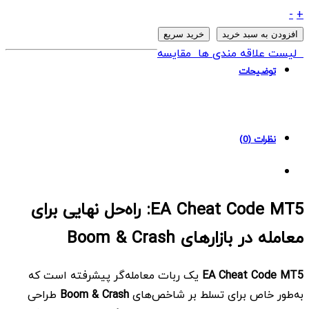
ربات
-
+
EA
افزودن به سبد خرید
خرید سریع
Cheat
لیست علاقه مندی ها
مقایسه
Code
توضیحات
MT5
quantity
نظرات (0)
EA Cheat Code MT5: راه‌حل نهایی برای
معامله در بازارهای Boom & Crash
EA Cheat Code MT5
یک ربات معامله‌گر پیشرفته است که
به‌طور خاص برای تسلط بر شاخص‌های
Boom & Crash
طراحی