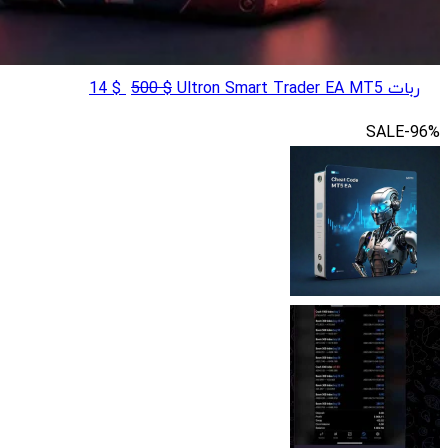
قیمت
قیمت
ربات Ultron Smart Trader EA MT5
$
500
$
14
اصلی
فعلی
SALE
-96%
$ 14
$ 500
بود.
است.