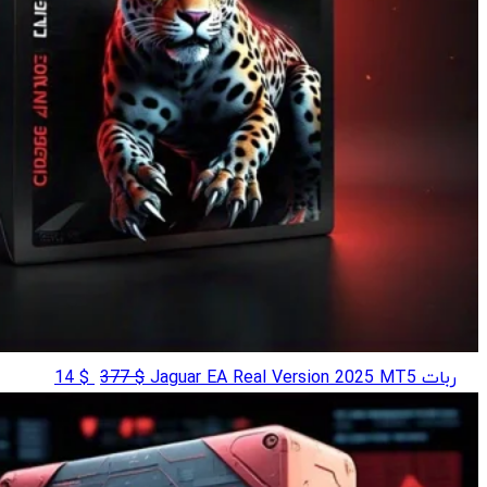
قیمت
قیمت
ربات Jaguar EA Real Version 2025 MT5
$
377
$
14
اصلی
فعلی
$ 14
$ 377
بود.
است.