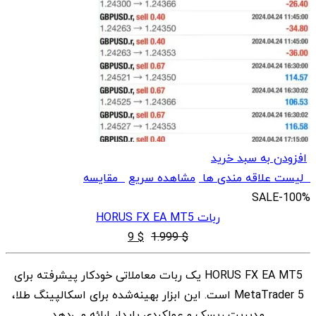
افزودن به سبد خرید
لیست علاقه مندی ها
مشاهده سریع
مقایسه
SALE
-100%
ربات HORUS FX EA MT5
قیمت
قیمت
9
$
1.999
$
اصلی
فعلی
HORUS FX EA MT5 یک ربات معاملاتی خودکار پیشرفته برای
$ 1.999
$ 9
MetaTrader 5 است. این ابزار بهینه‌شده برای اسکالپینگ طلا،
بود.
است.
مدیریت ریسک و عملکردی پایدار ارائه می‌دهد