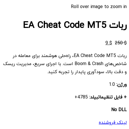
Roll over image to zoom in
ربات EA Cheat Code MT5
قیمت
قیمت
9
$
250
$
اصلی
فعلی
ربات EA Cheat Code MT5، راه‌حلی هوشمند برای معامله در
$ 9
$ 250
شاخص‌های Boom & Crash است. با اجرای سریع، مدیریت ریسک
بود.
است.
و دقت بالا، سودآوری پایدار را تجربه کنید.
ورژن:
1.0
+ فایل تنظیمات
بیلد:
4785+
No DLL
لینک فروشنده