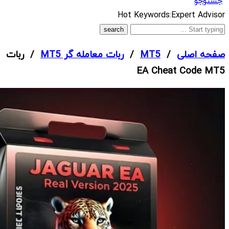
جستوجو
What
Hot Keywords:
Expert Advisor
are
you
صفحه اصلی
/
MT5
/
ربات معامله گر MT5
/ ربات
looking
EA Cheat Code MT5
for?