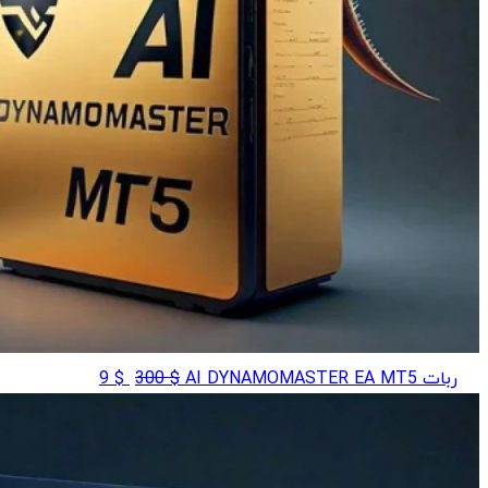
قیمت
قیمت
ربات AI DYNAMOMASTER EA MT5
$
300
$
9
اصلی
فعلی
$ 9
$ 300
بود.
است.