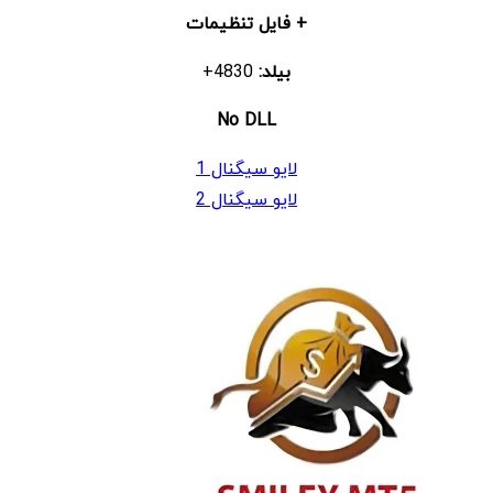
+ فایل تنظیمات
بیلد:
4830+
No DLL
لایو سیگنال 1
لایو سیگنال 2