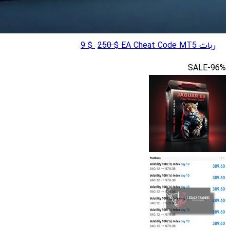
قیمت
قیمت
ربات EA Cheat Code MT5
$
250
$
9
اصلی
فعلی
SALE
-96%
$ 9
$ 250
بود.
است.