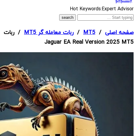
جستوجو
What
Hot Keywords:
Expert Advisor
are
you
صفحه اصلی
/
MT5
/
ربات معامله گر MT5
/ ربات
looking
Jaguar EA Real Version 2025 MT5
for?