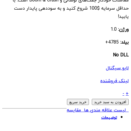
معاملات خودکار جفت‌های نوسانی و Boom & Crash است. با
بود.
است.
حداقل سرمایه $100 شروع کنید و به سوددهی پایدار دست
یابید!
ورژن:
1.0
بیلد:
4785+
No DLL
لایو سیگنال
لینک فروشنده
ربات
-
+
Jaguar
افزودن به سبد خرید
خرید سریع
EA
لیست علاقه مندی ها
مقایسه
Real
توضیحات
Version