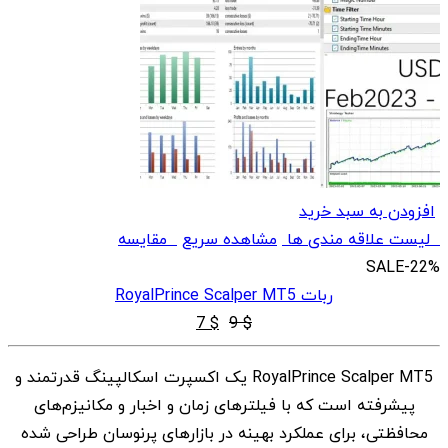
افزودن به سبد خرید
لیست علاقه مندی ها
مشاهده سریع
مقایسه
SALE
-22%
ربات RoyalPrince Scalper MT5
قیمت
قیمت
7
$
9
$
اصلی
فعلی
RoyalPrince Scalper MT5 یک اکسپرت اسکالپینگ قدرتمند و
$ 7
$ 9
پیشرفته است که با فیلترهای زمان و اخبار و مکانیزم‌های
بود.
است.
محافظتی، برای عملکرد بهینه در بازارهای پرنوسان طراحی شده