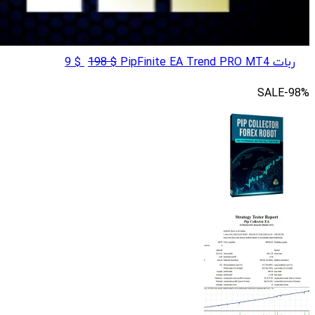
قیمت
قیمت
ربات PipFinite EA Trend PRO MT4
$
198
$
9
اصلی
فعلی
SALE
-98%
$ 9
$ 198
بود.
است.