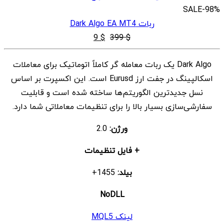
SALE
-98%
ربات Dark Algo EA MT4
قیمت
قیمت
9
$
399
$
اصلی
فعلی
Dark Algo یک ربات معامله گر کاملاً اتوماتیک برای معاملات
$ 9
$ 399
اسکالپینگ در جفت ارز Eurusd است. این اکسپرت بر اساس
بود.
است.
نسل جدیدترین الگوریتم‌ها ساخته شده است و قابلیت
سفارشی‌سازی بسیار بالا را برای تنظیمات معاملاتی شما دارد.
ورژن:
2.0
+ فایل تنظیمات
بیلد:
1455+
NoDLL
لینک MQL5