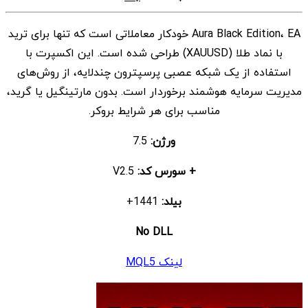
اصلی
فعلی
Aura Black Edition، EA خودکار معاملاتی است که تنها برای ترید
$ 1.500
$ 9
با نماد طلا (XAUUSD) طراحی شده است. این اکسپرت با
بود.
است.
استفاده از یک شبکه عصبی پرسپترون چندلایه، از روش‌های
مدیریت سرمایه هوشمند برخوردار است. بدون مارتینگیل یا گرید،
مناسب برای هر شرایط بروکر.
ورژن:
7.5
+ سورس کد:
V2.5
بیلد:
1441+
No DLL
لینک MQL5