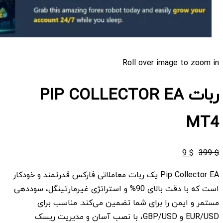
Roll over image to zoom in
ربات PIP COLLECTOR EA
MT4
قیمت
قیمت
9
$
399
$
اصلی
فعلی
Pip Collector EA یک ربات معاملاتی فارکس قدرتمند و خودکار
$ 9
$ 399
است که با دقت بالای 90% و استراتژی غیرمارتینگل، سوددهی
بود.
است.
مستمر و ایمن را برای شما تضمین می‌کند. مناسب برای
EUR/USD و GBP/USD، با نصب آسان و مدیریت ریسک