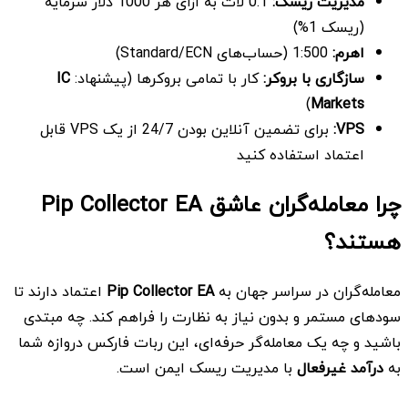
مدیریت ریسک
:
0.1 لات به ازای هر 1000 دلار سرمایه
(ریسک 1%)
اهرم:
1:500 (حساب‌های Standard/ECN)
سازگاری با بروکر
:
کار با تمامی بروکرها (پیشنهاد:
IC
)
Markets
VPS:
برای تضمین آنلاین بودن 24/7 از یک VPS قابل
اعتماد استفاده کنید
چرا معامله‌گران عاشق Pip Collector EA
هستند؟
معامله‌گران در سراسر جهان به
Pip Collector EA
اعتماد دارند تا
سودهای مستمر و بدون نیاز به نظارت را فراهم کند. چه مبتدی
باشید و چه یک معامله‌گر حرفه‌ای، این ربات فارکس دروازه شما
به
درآمد غیرفعال
با مدیریت ریسک ایمن است.