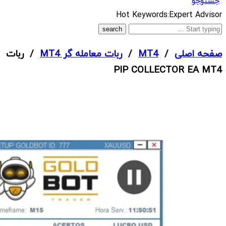
جستوجو
What
Hot Keywords:
Expert Advisor
are
you
صفحه اصلی
/
MT4
/
ربات معامله گر MT4
/ ربات
looking
PIP COLLECTOR EA MT4
for?