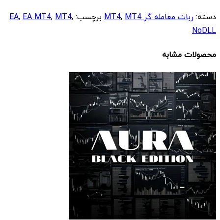
دسته:
ربات معامله گر MT4
MT4
,
برچسب:
,
MT4
,
EA MT4
,
EA
NoDLL
محصولات مشابه