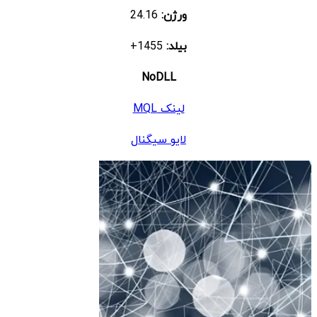
ورژن:
24.16
بیلد:
1455+
NoDLL
لینک MQL
لایو سیگنال