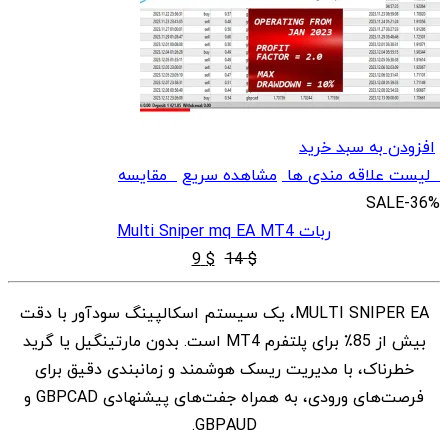
افزودن به سبد خرید
لیست علاقه مندی ها
مشاهده سریع
مقایسه
SALE
-36%
ربات Multi Sniper mq EA MT4
قیمت
قیمت
9
$
14
$
اصلی
فعلی
MULTI SNIPER EA، یک سیستم اسکالپینگ سودآور با دقت
$ 9
$ 14
بیش از 85٪ برای پلتفرم MT4 است. بدون مارتینگیل یا گرید
بود.
است.
خطرناک، با مدیریت ریسک هوشمند و زمانبندی دقیق برای
فرصت‌های ورودی، به همراه جفت‌های پیشنهادی GBPCAD و
GBPAUD.