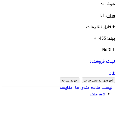
هوشمند.
ورژن:
1.1
+ فایل تنظیمات
بیلد:
1455+
NoDLL
لینک فروشنده
ربات
-
+
PIP
افزودن به سبد خرید
خرید سریع
COLLECTOR
لیست علاقه مندی ها
مقایسه
EA
توضیحات
MT4
quantity