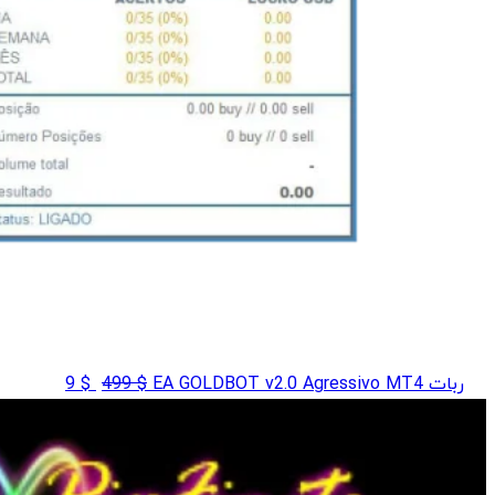
قیمت
قیمت
ربات EA GOLDBOT v2.0 Agressivo MT4
$
499
$
9
اصلی
فعلی
$ 9
$ 499
بود.
است.