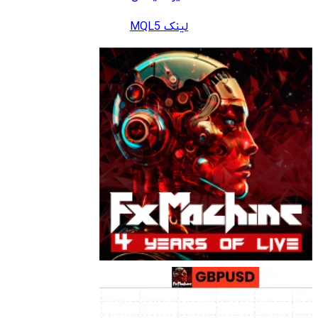
لینک MQL5