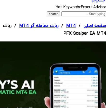
جستوجو
What
Hot Keywords:
Expert Advisor
are
you
صفحه اصلی
/
MT4
/
ربات معامله گر MT4
/ ربات
looking
PFX Scalper EA MT4
for?