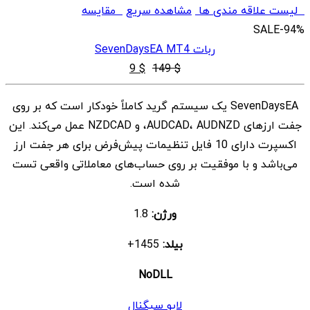
لیست علاقه مندی ها
مشاهده سریع
مقایسه
SALE
-94%
ربات SevenDaysEA MT4
قیمت
قیمت
9
$
149
$
اصلی
فعلی
SevenDaysEA یک سیستم گرید کاملاً خودکار است که بر روی
$ 9
$ 149
جفت ارزهای AUDCAD، AUDNZD، و NZDCAD عمل می‌کند. این
بود.
است.
اکسپرت دارای 10 فایل تنظیمات پیش‌فرض برای هر جفت ارز
می‌باشد و با موفقیت بر روی حساب‌های معاملاتی واقعی تست
شده است.
ورژن:
1.8
بیلد:
1455+
NoDLL
لایو سیگنال