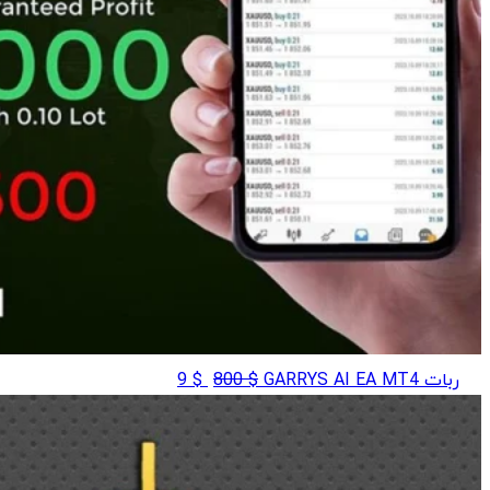
قیمت
قیمت
ربات GARRYS AI EA MT4
$
800
$
9
اصلی
فعلی
$ 9
$ 800
بود.
است.