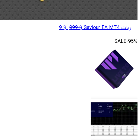
قیمت
قیمت
ربات Saviour EA MT4
$
999
$
9
اصلی
فعلی
SALE
-95%
$ 9
$ 999
بود.
است.