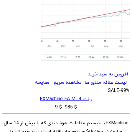
افزودن به سبد خرید
لیست علاقه مندی ها
مشاهده سریع
مقایسه
SALE
-99%
ربات FXMachine EA MT4
قیمت
قیمت
9
$
985
$
اصلی
فعلی
FXMachine، سیستم معاملات هوشمندی که با بیش از 14 سال
$ 9
$ 985
سابقه در حوزه فارکس توسعه یافته است. این سیستم با
بود.
است.