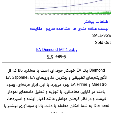
اطلاعات بیشتر
لیست علاقه مندی ها
مشاهده سریع
مقایسه
SALE
-95%
Sold Out
ربات EA Diamond MT4
قیمت
قیمت
9
$
189
$
اصلی
فعلی
Diamond یک EA خودکار حرفه‌ای است با عملکرد بالا که از
$ 9
$ 189
الگوریتم‌های تطبیقی و بهترین فناوری‌های EA Sapphire، EA
بود.
است.
Maestro و EA Prime بهره می‌برد. با این ابزار حرفه‌ای، بهبود
یافته در کارایی معاملاتی، با تجزیه و تحلیل داده‌های نمودار
قیمت و در نظر گرفتن عواملی مانند اخبار آینده و اسپردها،
Diamond به شما امکان معامله با دقت بالا و سودآوری بیشتر را
می‌دهد.