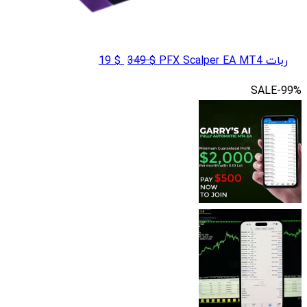
قیمت
قیمت
ربات PFX Scalper EA MT4
$
349
$
19
اصلی
فعلی
SALE
-99%
$ 19
$ 349
بود.
است.