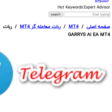
جستوجو
What
Hot Keywords:
Expert Advisor
are
you
صفحه اصلی
/
MT4
/
ربات معامله گر MT4
/ ربات
looking
GARRYS AI EA MT4
for?