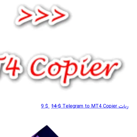
قیمت
قیمت
ربات Telegram to MT4 Copier
$
14
$
9
اصلی
فعلی
$ 9
$ 14
بود.
است.