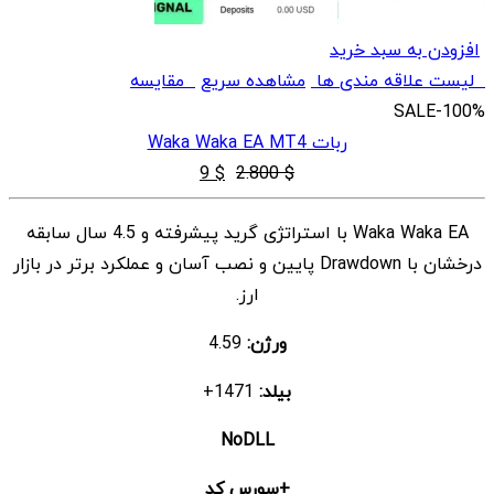
افزودن به سبد خرید
لیست علاقه مندی ها
مشاهده سریع
مقایسه
SALE
-100%
ربات Waka Waka EA MT4
قیمت
قیمت
9
$
2.800
$
اصلی
فعلی
Waka Waka EA با استراتژی گرید پیشرفته و 4.5 سال سابقه
$ 2.800
$ 9
درخشان با Drawdown پایین و نصب آسان و عملکرد برتر در بازار
بود.
است.
ارز.
ورژن:
4.59
بیلد:
1471+
NoDLL
+سورس کد