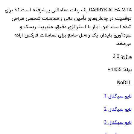
اصلی
فعلی
GARRYS AI EA MT4 یک ربات معاملاتی پیشرفته است که برای
$ 9
$ 800
موفقیت در چالش‌های تأمین مالی و معاملات شخصی طراحی
بود.
است.
شده است. این ابزار با استراتژی دقیق، مدیریت ریسک و
سودآوری پایدار، یک راه‌حل جامع برای معاملات فارکس ارائه
می‌دهد.
ورژن:
3.0
بیلد:
1455+
NoDLL
لایو سیگنال 1
لایو سیگنال 2
لایو سیگنال 3