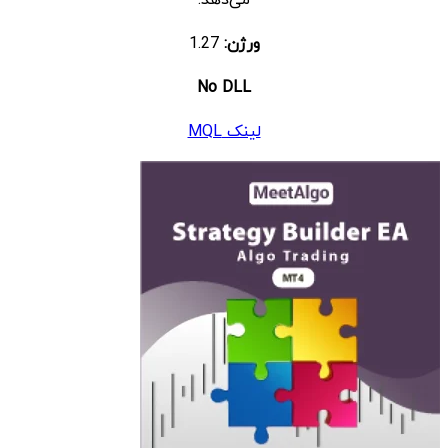
ورژن:
1.27
No DLL
لینک MQL