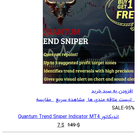
افزودن به سبد خرید
لیست علاقه مندی ها
مشاهده سریع
مقایسه
SALE
-95%
اندیکاتور Quantum Trend Sniper Indicator MT4
قیمت
قیمت
7
$
149
$
اصلی
فعلی