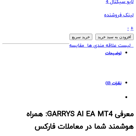
لایو سیگنال 4
لینک فروشنده
ربات
-
+
GARRYS
افزودن به سبد خرید
خرید سریع
AI
لیست علاقه مندی ها
مقایسه
EA
توضیحات
MT4
quantity
نظرات (0)
معرفی GARRYS AI EA MT4: همراه
هوشمند شما در معاملات فارکس