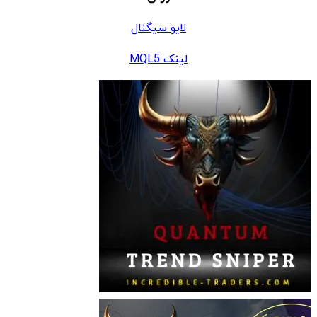
لایو سیگنال
لینک MQL5