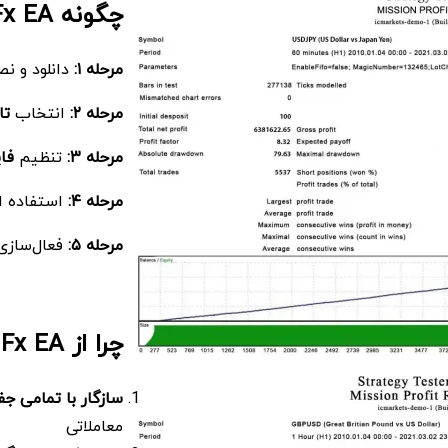
چگونه Mission Profit Fx EA را تنظیم کنیم؟
مرحله
۱
:
دانلود و 
مرحله
۲
:
انتخاب
تا
مرحله
۳
:
تنظیم
فا
مرحله
۴
:
استفاده ا
مرحله
۵
:
فعال‌ساز
چرا از Mission Profit Fx EA استفاده کنیم؟
سازگار با تمامی ج
معاملاتی