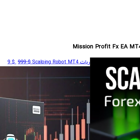
قیمت
قیم
ربات Scalping Robot MT4
$
999
$
9
اصلی
فعلی
$ 9
$ 999
بود.
است