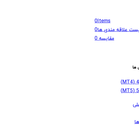
0
Items
ست علاقه مندی ها
0
مقایسه
0
 ها
لی
ا