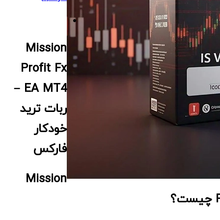
Mission
Profit Fx
EA MT4 –
ربات ترید
خودکار
فارکس
Mission
؟