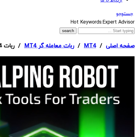
ارتباط با ما
جستوجو
What
Hot Keywords:
Expert Advisor
are
you
صفحه اصلی
/
MT4
/
ربات معامله گر MT4
/ ربات Mission Profit Fx EA MT4
looking
for?