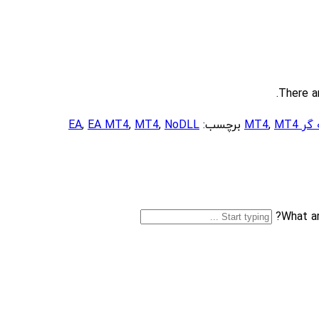
There a
 MT4
MT4
,
برچسب:
NoDLL
,
MT4
,
EA MT4
,
EA
What ar