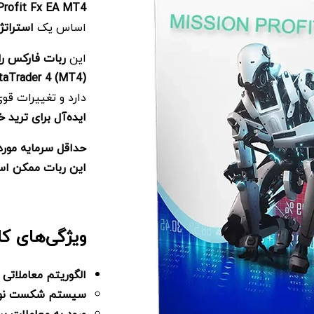
Profit Fx EA MT4
اساس یک
استرات
این
ربات فارکس را
aTrader 4 (MT4)
دارد و تغییرات قو
ایده‌آل برای ترید 
حداقل سرمایه مورد 
این ربات ممکن اس
ویژگی‌های کلیدی fit Fx EA
الگوریتم معاملاتی
سیستم شکست نو