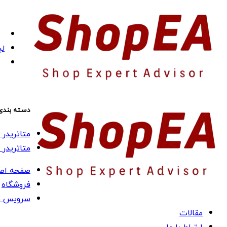
لی
دسته بندی
متاتریدر 4 (MT4)
متاتریدر 5 (MT5)
صفحه اص
فروشگاه
سرویس ه
مقالات