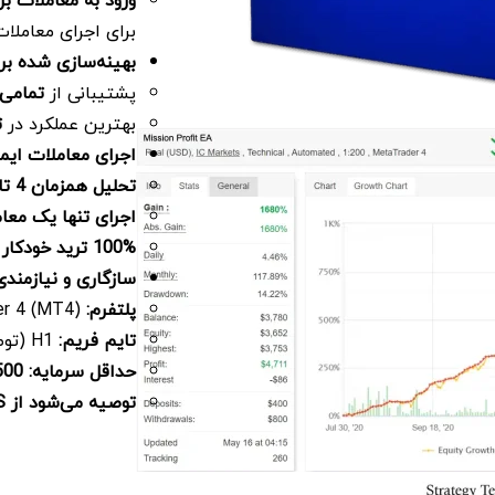
ورود به معاملات 
برای اجرای معاملا
بهینه‌سازی شده ب
پشتیبانی از
تمامی
بهترین عملکرد در
ت
اجرای معاملات ایمن
تحلیل همزمان 4 تایم فریم
اجرای تنها یک معام
100%
ترید خودکار
–
سازگاری و نیازمن
پلتفرم:
MetaTrader 4 (MT4)
تایم فریم:
H1 (توصیه‌شده)
حداقل سرمایه:
500
توصیه می‌شود از
VPS