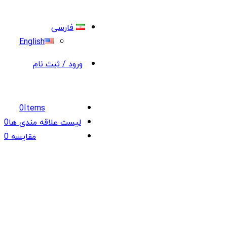
فارسی
English
ورود / ثبت نام
0
Items
لیست علاقه مندی ها
0
مقایسه
0