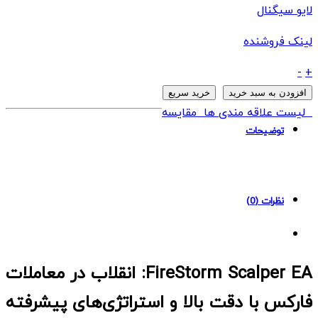
لایو سیگنال
لینک فروشنده
ربات
-
+
FireStorm
افزودن به سبد خرید
خرید سریع
Scalper
لیست علاقه مندی ها
مقایسه
EA
توضیحات
MT4
quantity
نظرات (0)
FireStorm Scalper EA: انقلاب در معاملات
فارکس با دقت بالا و استراتژی‌های پیشرفته