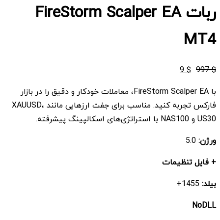
ربات FireStorm Scalper EA
MT4
قیمت
قیمت
9
$
997
$
اصلی
فعلی
با FireStorm Scalper EA، معاملات خودکار و دقیق را در بازار
$ 9
$ 997
فارکس تجربه کنید. مناسب برای جفت ارزهایی مانند XAUUSD،
بود.
است.
US30 و NAS100 با استراتژی‌های اسکالپینگ پیشرفته.
ورژن:
5.0
+ فایل تنظیمات
بیلد:
1455+
NoDLL