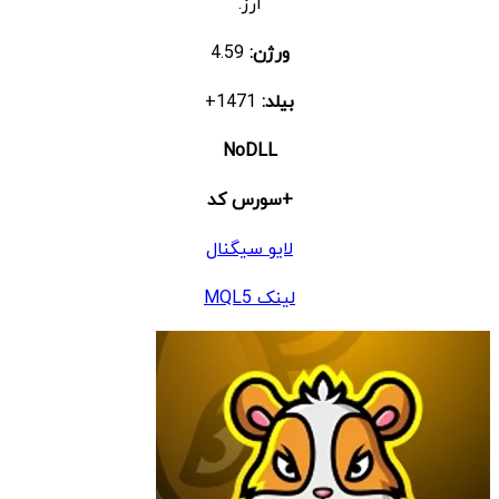
ارز.
ورژن:
4.59
بیلد:
1471+
NoDLL
+سورس کد
لایو سیگنال
لینک MQL5