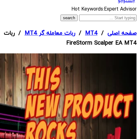
جستوجو
What
Hot Keywords:
Expert Advisor
are
you
صفحه اصلی
/
MT4
/
ربات معامله گر MT4
/ ربات
looking
FireStorm Scalper EA MT4
for?