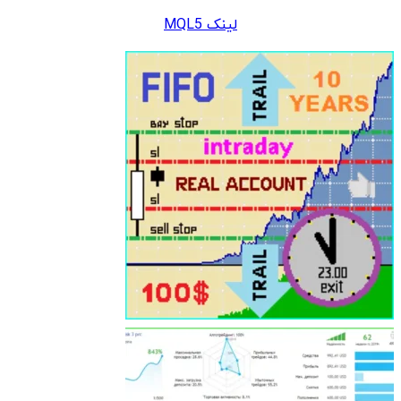
لینک MQL5