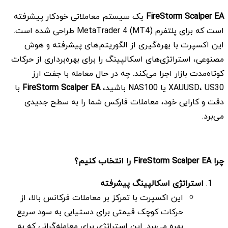
FireStorm Scalper EA
یک سیستم معاملاتی خودکار پیشرفته
است که برای پلتفرم MetaTrader 4 (MT4) طراحی شده است.
این اکسپرت با بهره‌گیری از الگوریتم‌های پیشرفته و هوش
مصنوعی، استراتژی‌های اسکالپینگ را برای بهره‌برداری از حرکات
کوتاه‌مدت بازار اجرا می‌کند. چه در حال معامله با جفت ارز
XAUUSD، US30 یا NAS100 باشید،
FireStorm Scalper EA
با
دقت و کارایی خود، معاملات فارکس شما را به سطح جدیدی
می‌برد.
چرا
FireStorm Scalper EA
را انتخاب کنیم؟
استراتژی اسکالپینگ پیشرفته
این اکسپرت با تمرکز بر معاملات فرکانس بالا، از
حرکات کوچک قیمتی برای دستیابی به سود سریع
بهره می‌برد. این استراتژی برای معامله‌گرانی که به