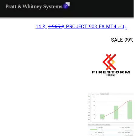
قیمت
قیمت
ربات PROJECT 903 EA MT4
$
1.965
$
14
اصلی
فعلی
SALE
-99%
$ 14
$ 1.965
بود.
است.