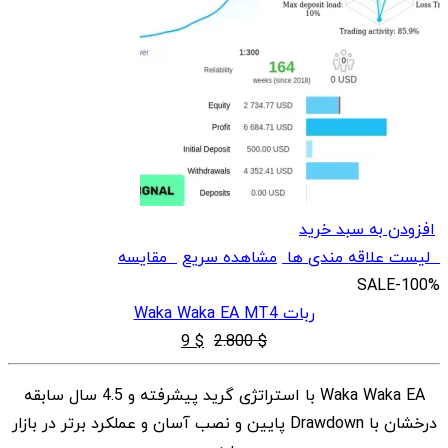
افزودن به سبد خرید
لیست علاقه مندی ها
مشاهده سریع
مقایسه
SALE
-100%
ربات Waka Waka EA MT4
قیمت
قیمت
9
$
2.800
$
اصلی
فعلی
Waka Waka EA با استراتژی گرید پیشرفته و 4.5 سال سابقه
$ 2.800
$ 9
درخشان با Drawdown پایین و نصب آسان و عملکرد برتر در بازار
بود.
است.