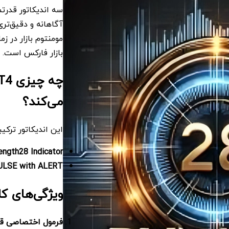
سه اندیکاتور قدرتم
آگاهانه و دقیق‌تری 
مومنتوم بازار در ز
بازار فارکس است.
می‌کند؟
این اندیکاتور ترکی
ength28 Indicator
ULSE with ALERT
ویژگی‌های کلیدی 8 Navigator MT4
فرمول اختصاصی قد