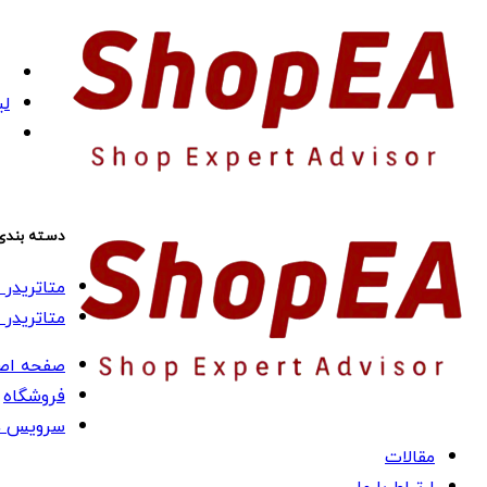
لی
دسته بندی
متاتریدر 4 (MT4)
متاتریدر 5 (MT5)
صفحه اص
فروشگاه
سرویس ه
مقالات