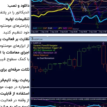
دانلود و نصب
:
اندیکاتور را در پلتفرم متات
تنظیمات اولیه
:
پارامترهای مومنتو
خود تنظیم کنید.
نظارت بر فعالیت باز
از ابزارهای مومنتو
اجرای معاملات با 
با کمک سطوح فیبونا
نکات حرفه‌ای برای 
رعایت روند تایم‌فری
همواره در جهت مومن
استفاده از قابلیت 
از وقفه در فعالیت 
توجه ویژه به هشدا