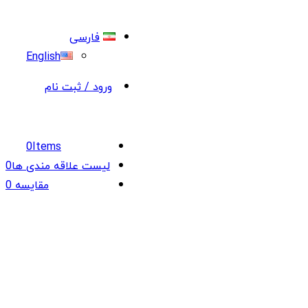
فارسی
English
ورود / ثبت نام
0
Items
لیست علاقه مندی ها
0
مقایسه
0