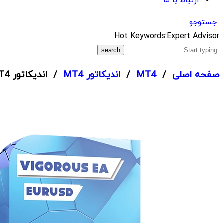
ارتباط با ما
جستوجو
What
Hot Keywords:
Expert Advisor
are
you
صفحه اصلی
/
MT4
/
اندیکاتور MT4
/ اندیکاتور Dynamic Forex28 Navigator MT4
looking
for?