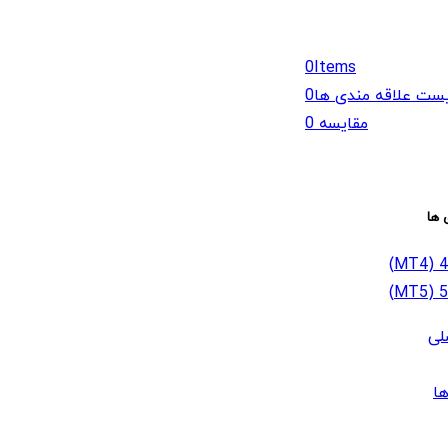
0
Items
ست علاقه مندی ها
0
مقایسه
0
 ها
لی
ا