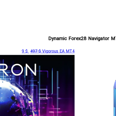
قیمت
قیمت
9
$
497
$
Vigorous EA MT4
اصلی
فعلی
$ 9
$ 497
بود.
است.