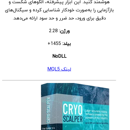
هوشمند کنید. این ابزار پیشرفته، الگوهای شکست و
بود.
است.
بازآزمایی را به‌صورت خودکار شناسایی کرده و سیگنال‌های
دقیق برای ورود، حد ضرر و حد سود ارائه می‌دهد.
ورژن:
2.28
بیلد:
1455+
NoDLL
لینک MQL5