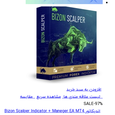
افزودن به سبد خرید
لیست علاقه مندی ها
مشاهده سریع
مقایسه
SALE
-97%
اندیکاتور Bizon Scalper Indicator + Maneger EA MT4