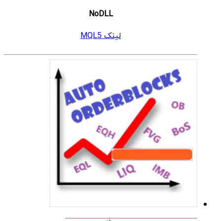
NoDLL
لینک MQL5