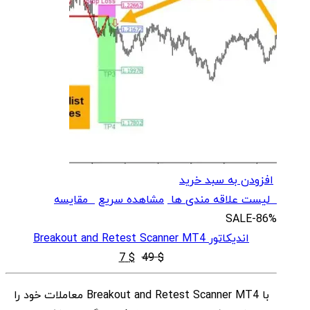
افزودن به سبد خرید
لیست علاقه مندی ها
مشاهده سریع
مقایسه
SALE
-86%
اندیکاتور Breakout and Retest Scanner MT4
قیمت
قیمت
7
$
49
$
اصلی
فعلی
با Breakout and Retest Scanner MT4 معاملات خود را
$ 7
$ 49