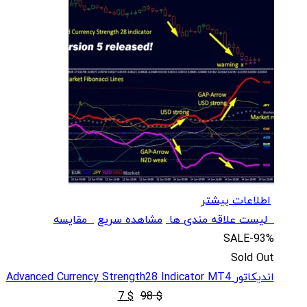
اطلاعات بیشتر
لیست علاقه مندی ها
مشاهده سریع
مقایسه
SALE
-93%
Sold Out
اندیکاتور Advanced Currency Strength28 Indicator MT4
قیمت
قیمت
7
$
98
$