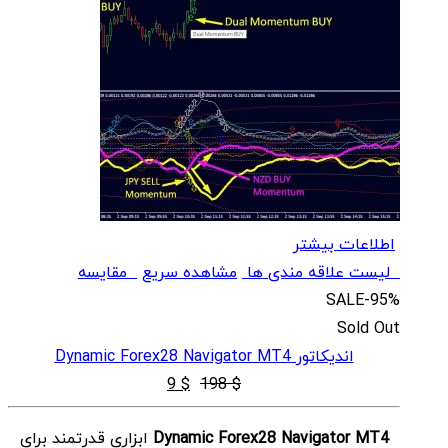
اطلاعات بیشتر
لیست علاقه مندی ها
مشاهده سریع
مقایسه
SALE
-95%
Sold Out
اندیکاتور Dynamic Forex28 Navigator MT4
قیمت
قیمت
9
$
198
$
اصلی
فعلی
Dynamic Forex28 Navigator MT4
ابزاری قدرتمند برای
$ 9
$ 198