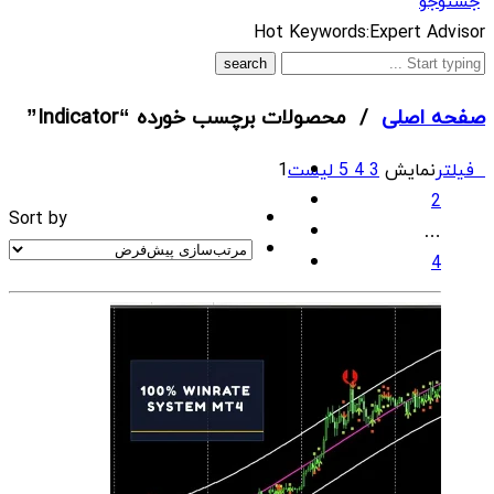
جستوجو
What
Hot Keywords:
Expert Advisor
are
you
صفحه اصلی
/ محصولات برچسب خورده “Indicator”
looking
for?
فیلتر
نمایش
3
4
5
لیست
1
2
Sort by
…
4