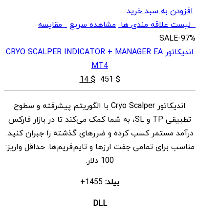
افزودن به سبد خرید
لیست علاقه مندی ها
مشاهده سریع
مقایسه
SALE
-97%
اندیکاتور CRYO SCALPER INDICATOR + MANAGER EA
MT4
قیمت
قیمت
14
$
451
$
اصلی
فعلی
اندیکاتور Cryo Scalper با الگوریتم پیشرفته و سطوح
$ 14
$ 451
تطبیقی TP و SL، به شما کمک می‌کند تا در بازار فارکس
بود.
است.
درآمد مستمر کسب کرده و ضررهای گذشته را جبران کنید.
مناسب برای تمامی جفت‌ ارزها و تایم‌فریم‌ها. حداقل واریز:
100 دلار.
بیلد:
1455+
DLL