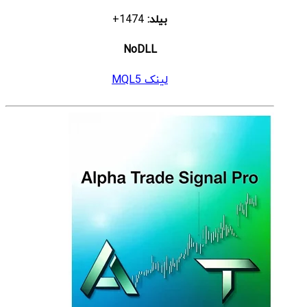
بیلد:
1474+
NoDLL
لینک MQL5