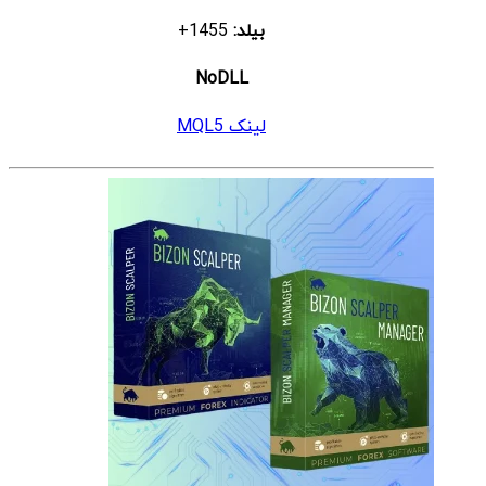
بیلد:
1455+
NoDLL
لینک MQL5