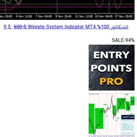
قیمت
قی
اندیکاتور 100% Winrate System Indicator MT4
$
600
$
9
اصلی
فع
SALE
-94%
$ 600
بود.
اس