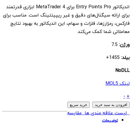
اصلی
فعلی
اندیکاتور Entry Points Pro برای MetaTrader 4 ابزاری قدرتمند
$ 7
$ 125
برای ارائه سیگنال‌های دقیق و غیر ریپینتینگ است. مناسب برای
بود.
است.
فارکس، رمزارزها، فلزات و سهام، این اندیکاتور به بهبود نتایج
معاملاتی شما کمک می‌کند.
ورژن:
7.5
بیلد:
1455+
NoDLL
لینک MQL5
اندیکاتور
-
+
Entry
افزودن به سبد خرید
خرید سریع
Points
لیست علاقه مندی ها
مقایسه
Pro
توضیحات
Indicator