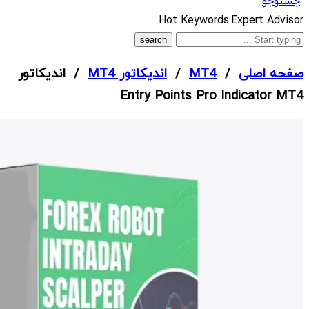
جستوجو
What
Hot Keywords:
Expert Advisor
are
you
صفحه اصلی
/
MT4
/
اندیکاتور MT4
/ اندیکاتور
looking
Entry Points Pro Indicator MT4
for?