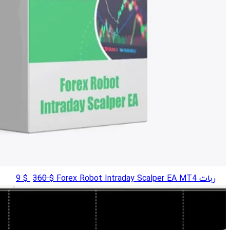
قیمت
قیمت
ربات Forex Robot Intraday Scalper EA MT4
$
360
$
9
اصلی
فعلی
$ 9
$ 360
بود.
است.