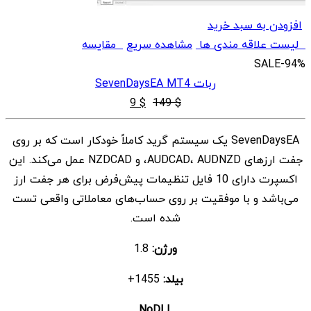
افزودن به سبد خرید
لیست علاقه مندی ها
مشاهده سریع
مقایسه
SALE
-94%
ربات SevenDaysEA MT4
قیمت
قیمت
9
$
149
$
اصلی
فعلی
SevenDaysEA یک سیستم گرید کاملاً خودکار است که بر روی
$ 9
$ 149
جفت ارزهای AUDCAD، AUDNZD، و NZDCAD عمل می‌کند. این
بود.
است.
اکسپرت دارای 10 فایل تنظیمات پیش‌فرض برای هر جفت ارز
می‌باشد و با موفقیت بر روی حساب‌های معاملاتی واقعی تست
شده است.
ورژن:
1.8
بیلد:
1455+
NoDLL