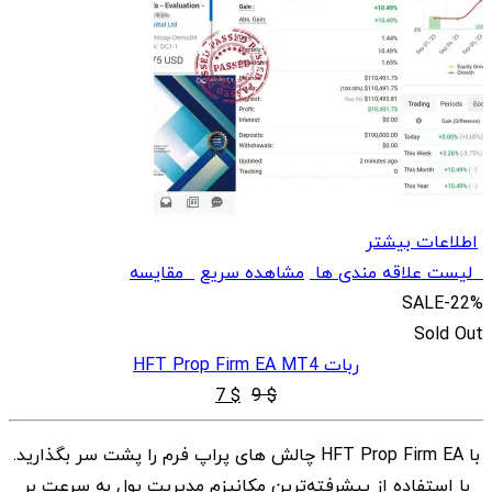
اطلاعات بیشتر
لیست علاقه مندی ها
مشاهده سریع
مقایسه
SALE
-22%
Sold Out
ربات HFT Prop Firm EA MT4
قیمت
قیمت
7
$
9
$
اصلی
فعلی
با HFT Prop Firm EA چالش های پراپ فرم را پشت سر بگذارید.
$ 7
$ 9
با استفاده از پیشرفته‌ترین مکانیزم مدیریت پول به سرعت بر
بود.
است.