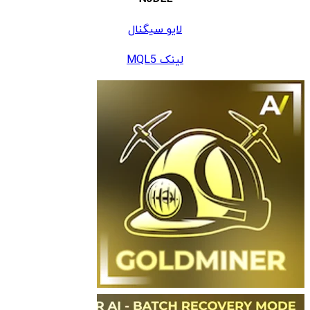
لایو سیگنال
لینک MQL5