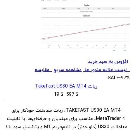
افزودن به سبد خرید
لیست علاقه مندی ها
مشاهده سریع
مقایسه
SALE
-97%
ربات TakeFast US30 EA MT4
قیمت
قیمت
19
$
597
$
اصلی
فعلی
TAKEFAST US30 EA MT4، ربات معاملات خودکار برای
$ 19
$ 597
MetaTrader 4، مناسب برای مبتدیان و حرفه‌ای‌ها. با قابلیت
بود.
است.
معاملات US30 (داو جونز) در تایم‌فریم M1 و پتانسیل سود بالا.