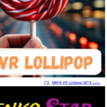
قیمت
قیمت
ربات VR Lollipop MT4
$
189
$
7
اصلی
فعلی
$ 7
$ 189
بود.
است.