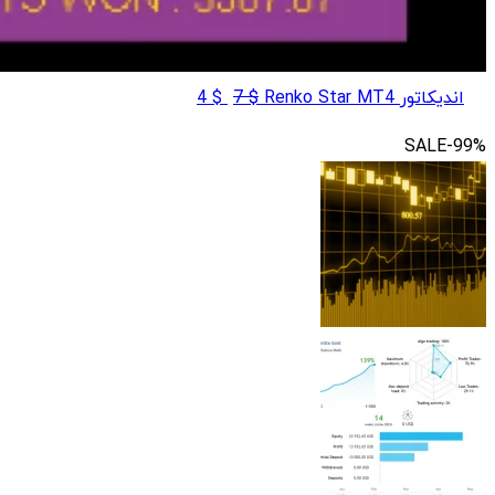
قیمت
قیمت
اندیکاتور Renko Star MT4
$
7
$
4
اصلی
فعلی
SALE
-99%
$ 4
$ 7
بود.
است.