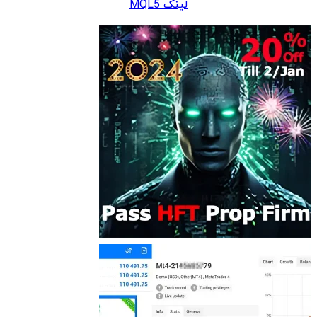
لینک MQL5