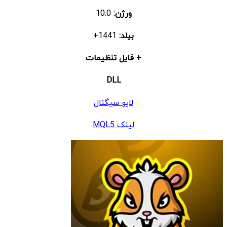
ورژن:
10.0
بیلد:
1441+
+ فایل تنظیمات
DLL
لایو سیگنال
لینک MQL5