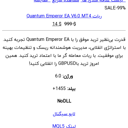
SALE
-99%
ربات Quantum Emperor EA V6.0 MT4
قیمت
قیمت
14
$
999
$
اصلی
فعلی
قدرت بی‌نظیر ترید موفق را با Quantum Emperor EA تجربه کنید.
$ 14
$ 999
با استراتژی انقلابی، مدیریت هوشمندانه ریسک و تنظیمات بهینه
بود.
است.
برای موفقیت. با ربات معامله گر ما با اعتماد ترید کنید. همین
امروز ترید باGBPUSD را انقلابی کنید!
ورژن:
6.0
بیلد:
1455+
NoDLL
لایو سیگنال
لینک MQL5