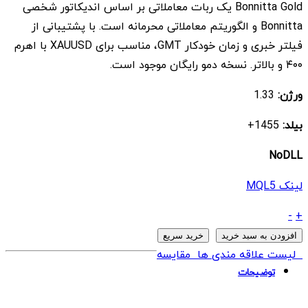
Bonnitta Gold یک ربات معاملاتی بر اساس اندیکاتور شخصی
$ 1.500
$ 9
Bonnitta و الگوریتم معاملاتی محرمانه است. با پشتیبانی از
بود.
است.
فیلتر خبری و زمان خودکار GMT، مناسب برای XAUUSD با اهرم
۴۰۰ و بالاتر. نسخه دمو رایگان موجود است.
ورژن:
1.33
بیلد:
1455+
NoDLL
لینک MQL5
ربات
-
+
Bonnitta
افزودن به سبد خرید
خرید سریع
Gold
لیست علاقه مندی ها
مقایسه
MT4
توضیحات
quantity