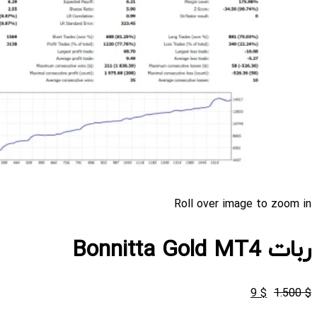
Roll over image to zoom in
ربات Bonnitta Gold MT4
قیمت
قیمت
9
$
1.500
$
اصلی
فعلی