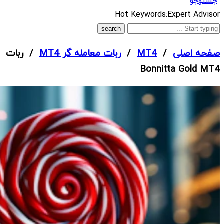
جستوجو
What
Hot Keywords:
Expert Advisor
are
you
صفحه اصلی
/
MT4
/
ربات معامله گر MT4
/ ربات
looking
Bonnitta Gold MT4
for?