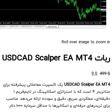
Roll over image to zoom in
ربات USDCAD Scalper EA MT4
قیمت
قیمت
9
$
499
$
اصلی
فعلی
USDCAD Scalper EA MT4
یک اکسپرت معاملاتی پیشرفته برای
$ 9
$ 499
متاتریدر ۴ است که با استراتژی اسکالپینگ در تایم‌فریم ۱
بود.
است.
دقیقه‌ای، عملکردی سریع، دقیق و سودده ارائه می‌دهد. مناسب
برای تریدرهای حرفه‌ای و اسکالپرها با حداقل سرمایه ۱۰۰۰ دلار.