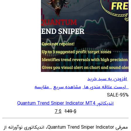
افزودن به سبد خرید
لیست علاقه مندی ها
مشاهده سریع
مقایسه
SALE
-95%
اندیکاتور Quantum Trend Sniper Indicator MT4
قیمت
قیمت
7
$
149
$
اصلی
فعلی
معرفی Quantum Trend Sniper Indicator، اندیکاتوری نوآورانه از
$ 7
$ 149