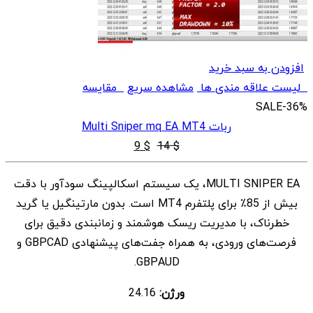
افزودن به سبد خرید
لیست علاقه مندی ها
مشاهده سریع
مقایسه
SALE
-36%
ربات Multi Sniper mq EA MT4
قیمت
قیمت
9
$
14
$
اصلی
فعلی
MULTI SNIPER EA، یک سیستم اسکالپینگ سودآور با دقت
$ 9
$ 14
بیش از 85٪ برای پلتفرم MT4 است. بدون مارتینگیل یا گرید
بود.
است.
خطرناک، با مدیریت ریسک هوشمند و زمانبندی دقیق برای
فرصت‌های ورودی، به همراه جفت‌های پیشنهادی GBPCAD و
GBPAUD.
ورژن:
24.16