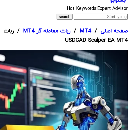
جستوجو
What
Hot Keywords:
Expert Advisor
are
you
صفحه اصلی
/
MT4
/
ربات معامله گر MT4
/ ربات
looking
USDCAD Scalper EA MT4
for?