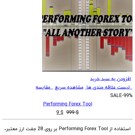
افزودن به سبد خرید
لیست علاقه مندی ها
مشاهده سریع
مقایسه
SALE
-99%
Performing Forex Tool
قیمت
قیمت
9
$
999
$
اصلی
فعلی
استفاده از Performing Forex Tool بر روی 28 جفت ارز معتبر،
$ 9
$ 999