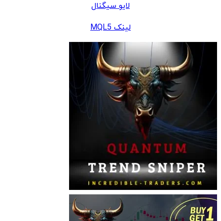
لایو سیگنال
لینک MQL5