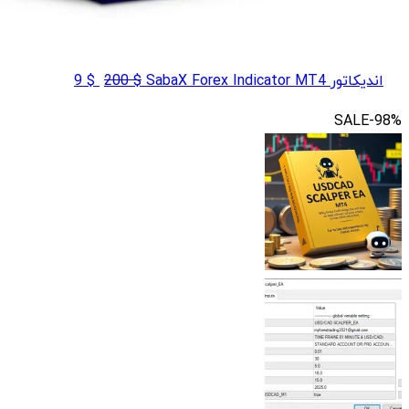
قیمت
قیمت
اندیکاتور SabaX Forex Indicator MT4
$
200
$
9
اصلی
فعلی
SALE
-98%
$ 9
$ 200
بود.
است.