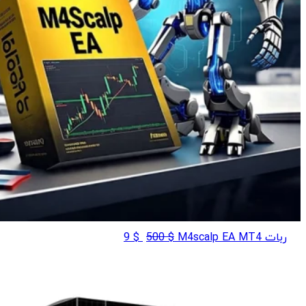
قیمت
قیمت
ربات M4scalp EA MT4
$
500
$
9
اصلی
فعلی
$ 9
$ 500
بود.
است.