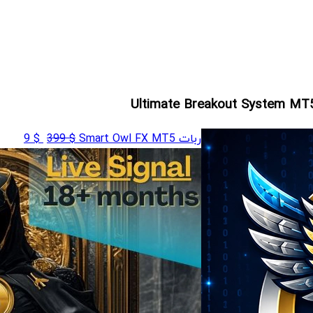
قیمت
قیمت
ربات Smart Owl FX MT5
$
399
$
9
اصلی
فعلی
$ 9
$ 399
بود.
است.