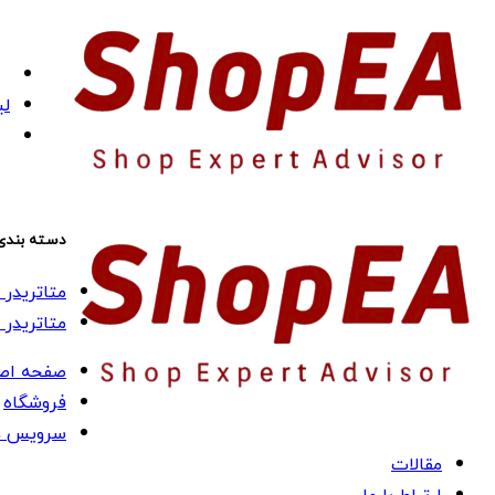
لی
دسته بندی
متاتریدر 4 (MT4)
متاتریدر 5 (MT5)
صفحه اص
فروشگاه
سرویس ه
مقالات