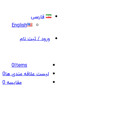
فارسی
English
ورود / ثبت نام
0
Items
لیست علاقه مندی ها
0
مقایسه
0