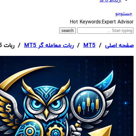
ارتباط با ما
جستوجو
What
Hot Keywords:
Expert Advisor
are
you
صفحه اصلی
/
MT5
/
ربات معامله گر MT5
/ ربات Ultimate Breakout System MT5
looking
for?