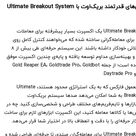
ساخت استراتژی‌های قدرتمند بریک‌اوت با Ultimate Breakout System
Ultimate Breakout System MT5 یک اکسپرت بسیار پیشرفته برای معاملات
رای معامله‌گرانی ساخته شده که می‌خواهند کنترل کامل روی
استراتژی‌های معاملاتی خودکار داشته باشند. این سیستم حرفه‌ای طی بیش از ۸
بهینه‌سازی مداوم توسعه یافته و پایه‌ی چندین اکسپرت موفق
در مارکت MQL5 بوده است؛ از جمله Gold Reaper EA، Goldtrade Pro، Goldbot
برخلاف ربات‌های معمول فارکس که به یک استراتژی محدود هستند، Ultimate
Breakout System MT5 به شما امکان می‌دهد صدها سیستم بریک‌اوت
بازارها و تایم‌فریم‌های مختلف طراحی و شخصی‌سازی کنید. چه در
ا یا کالاها معامله کنید، این اکسپرت ابزارهای لازم برای ساخت
ر حرفه‌ای را با دقت و انعطاف بالا در اختیار شما قرار می‌دهد.
Ultimate Breakout System MT5 برای معامله‌گران مبتدی تا حرفه‌ای طراحی شده و