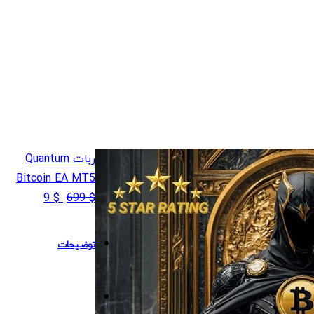
ربات Quantum
Bitcoin EA MT5
قیمت
قیمت
9
$
699
$
اصلی
فعلی
$ 9
$ 699
توضیحات
بود.
است.