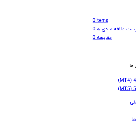
0
Items
ست علاقه مندی ها
0
مقایسه
0
 ها
لی
ا