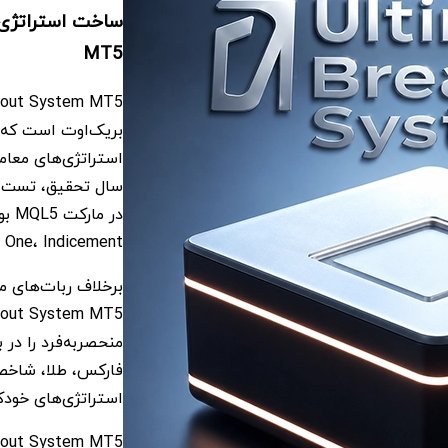
MT5
بریک‌اوت است که ب
سال تحقیق، تست و 
One، Indicement و Daytrade Pro.
منحصربه‌فرد را در 
فارکس، طلا، شاخص‌ه
استراتژی‌های خودکا