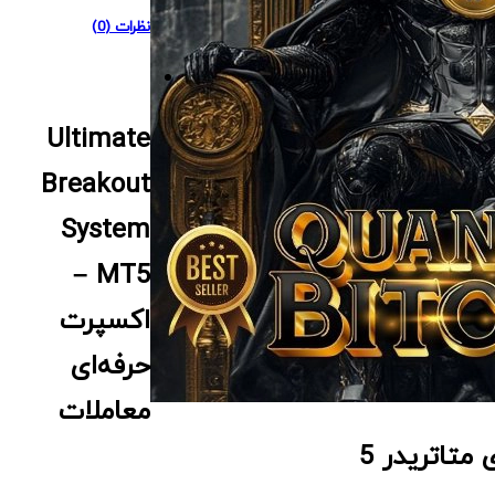
نظرات (0)
Ultimate
Breakout
System
MT5 –
اکسپرت
حرفه‌ای
معاملات
 متاتریدر 5