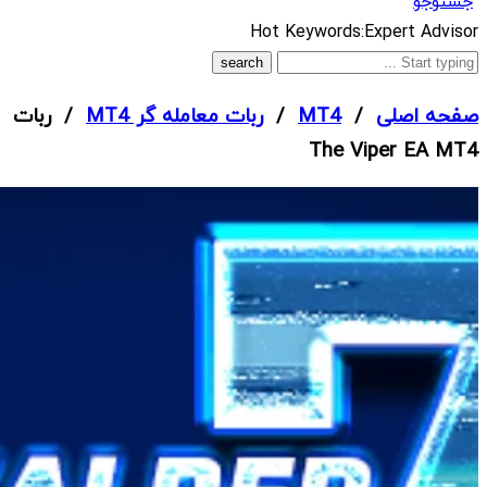
جستوجو
What
Hot Keywords:
Expert Advisor
are
you
صفحه اصلی
/
MT4
/
ربات معامله گر MT4
/ ربات
looking
The Viper EA MT4
for?