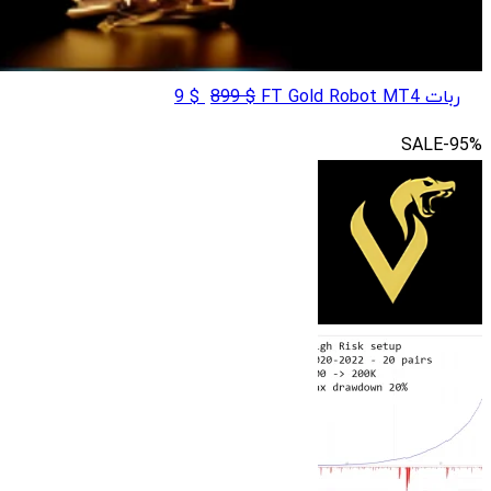
قیمت
قیمت
ربات FT Gold Robot MT4
$
899
$
9
اصلی
فعلی
SALE
-95%
$ 9
$ 899
بود.
است.