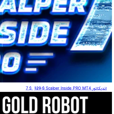
قیمت
قیمت
اندیکاتور Scalper Inside PRO MT4
$
129
$
7
اصلی
فعلی
$ 7
$ 129
بود.
است.