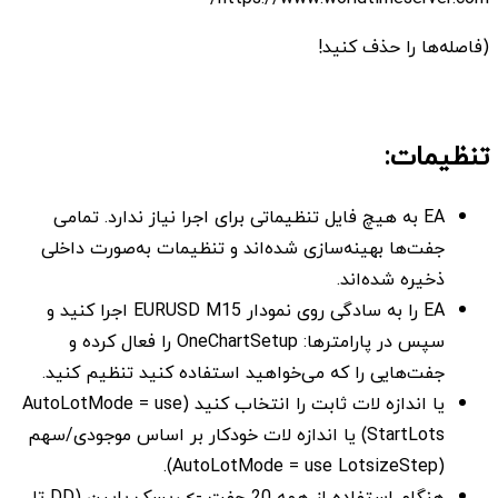
(فاصله‌ها را حذف کنید!
تنظیمات:
EA به هیچ فایل تنظیماتی برای اجرا نیاز ندارد. تمامی
جفت‌ها بهینه‌سازی شده‌اند و تنظیمات به‌صورت داخلی
ذخیره شده‌اند.
EA را به سادگی روی نمودار EURUSD M15 اجرا کنید و
سپس در پارامترها: OneChartSetup را فعال کرده و
جفت‌هایی را که می‌خواهید استفاده کنید تنظیم کنید.
یا اندازه لات ثابت را انتخاب کنید (AutoLotMode = use
StartLots) یا اندازه لات خودکار بر اساس موجودی/سهم
(AutoLotMode = use LotsizeStep).
هنگام استفاده از همه 20 جفت -> ریسک پایین (DD تا