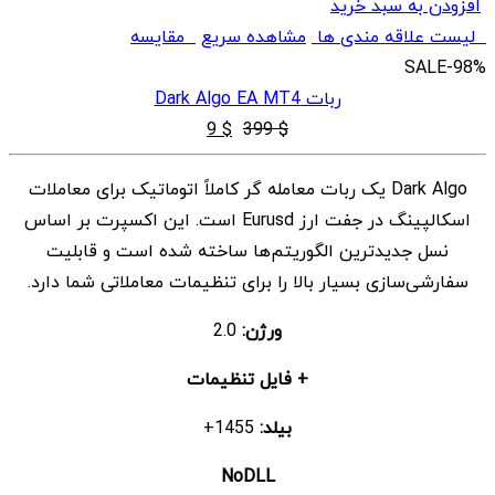
افزودن به سبد خرید
لیست علاقه مندی ها
مشاهده سریع
مقایسه
SALE
-98%
ربات Dark Algo EA MT4
قیمت
قیمت
9
$
399
$
اصلی
فعلی
Dark Algo یک ربات معامله گر کاملاً اتوماتیک برای معاملات
$ 9
$ 399
اسکالپینگ در جفت ارز Eurusd است. این اکسپرت بر اساس
بود.
است.
نسل جدیدترین الگوریتم‌ها ساخته شده است و قابلیت
سفارشی‌سازی بسیار بالا را برای تنظیمات معاملاتی شما دارد.
ورژن:
2.0
+ فایل تنظیمات
بیلد:
1455+
NoDLL