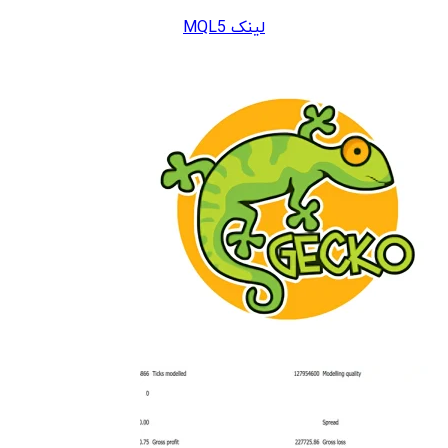
لینک MQL5