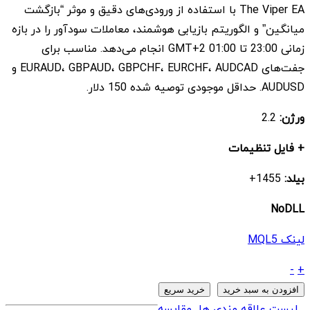
The Viper EA با استفاده از ورودی‌های دقیق و موثر “بازگشت
$ 7
$ 149
میانگین” و الگوریتم بازیابی هوشمند، معاملات سودآور را در بازه
بود.
است.
زمانی 23:00 تا 01:00 GMT+2 انجام می‌دهد. مناسب برای
جفت‌های EURAUD، GBPAUD، GBPCHF، EURCHF، AUDCAD و
AUDUSD. حداقل موجودی توصیه شده 150 دلار.
ورژن:
2.2
+ فایل تنظیمات
بیلد:
1455+
NoDLL
لینک MQL5
ربات
-
+
The
افزودن به سبد خرید
خرید سریع
Viper
لیست علاقه مندی ها
مقایسه