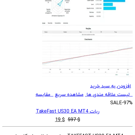
افزودن به سبد خرید
لیست علاقه مندی ها
مشاهده سریع
مقایسه
SALE
-97%
ربات TakeFast US30 EA MT4
قیمت
قیمت
19
$
597
$
اصلی
فعلی