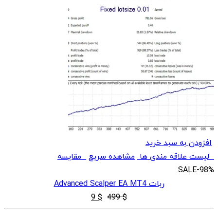
افزودن به سبد خرید
لیست علاقه مندی ها
مشاهده سریع
مقایسه
SALE
-98%
ربات Advanced Scalper EA MT4
قیمت
قیمت
9
$
499
$
اصلی
فعلی