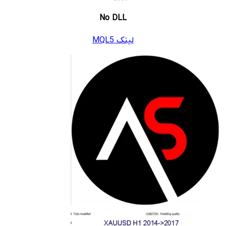
No DLL
لینک MQL5