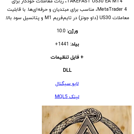
TAKEFAST US30 EA MT4، ربات معاملات خودکار برای
$ 19
$ 597
MetaTrader 4، مناسب برای مبتدیان و حرفه‌ای‌ها. با قابلیت
بود.
است.
معاملات US30 (داو جونز) در تایم‌فریم M1 و پتانسیل سود بالا.
ورژن:
10.0
بیلد:
1441+
+ فایل تنظیمات
DLL
لایو سیگنال
لینک MQL5