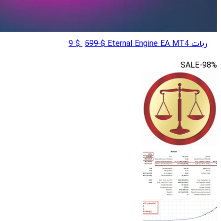
قیمت
قیمت
ربات Eternal Engine EA MT4
$
599
$
9
اصلی
فعلی
SALE
-98%
$ 9
$ 599
بود.
است.