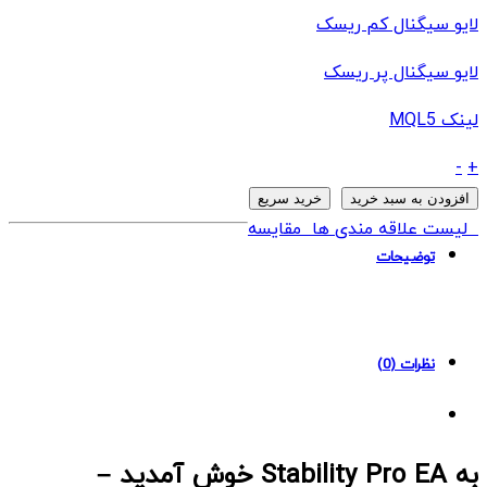
لایو سیگنال کم ریسک
لایو سیگنال پر ریسک
لینک MQL5
ربات
-
+
Stability
افزودن به سبد خرید
خرید سریع
Pro
لیست علاقه مندی ها
مقایسه
EA
توضیحات
MT4
quantity
نظرات (0)
به Stability Pro EA خوش آمدید –