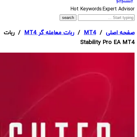
جستوجو
What
Hot Keywords:
Expert Advisor
are
you
صفحه اصلی
/
MT4
/
ربات معامله گر MT4
/ ربات
looking
Stability Pro EA MT4
for?