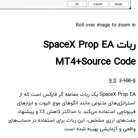
Roll over image to zoom in
ربات SpaceX Prop EA
MT4+Source Code
قیمت
قیمت
9
$
2.100
$
اصلی
فعلی
SpaceX Prop EA یک ربات معامله گر فارکس است که از
$ 2.100
$ 9
استراتژی‌های متنوعی مانند الگوهای موج الیوت و ابزارهای
بود.
است.
فیبوناچی استفاده می‌کند. با حداکثر کاهش 3٪ و پیشنهاد
جفت‌های ارزی مشخص، این ربات برای استفاده در حساب‌های
واقعی و آزمایشی بهینه شده است.