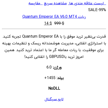
لیست علاقه مندی ها
مشاهده سریع
مقایسه
SALE
-99%
ربات Quantum Emperor EA V6.0 MT4
قیمت
قیمت
14
$
999
$
اصلی
فعلی
قدرت بی‌نظیر ترید موفق را با Quantum Emperor EA تجربه کنید.
$ 14
$ 999
با استراتژی انقلابی، مدیریت هوشمندانه ریسک و تنظیمات بهینه
بود.
است.
برای موفقیت. با ربات معامله گر ما با اعتماد ترید کنید. همین
امروز ترید باGBPUSD را انقلابی کنید!
ورژن:
6.0
بیلد:
1455+
NoDLL
لایو سیگنال