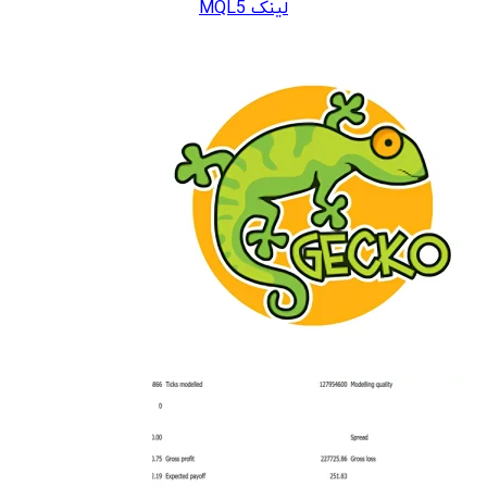
لینک MQL5