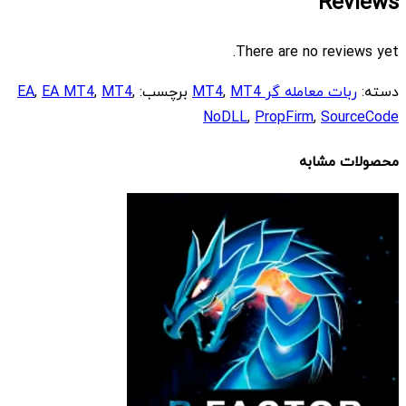
Reviews
There are no reviews yet.
دسته:
ربات معامله گر MT4
MT4
,
برچسب:
,
MT4
,
EA MT4
,
EA
NoDLL
,
PropFirm
,
SourceCode
محصولات مشابه