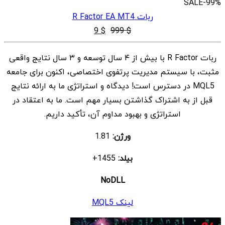
SALE
-99%
ربات R Factor EA MT4
قیمت
قیمت
9
$
999
$
اصلی
فعلی
ربات R Factor با بیش از ۴ سال توسعه و ۳ سال نتایج واقعی
$ 9
$ 999
مثبت، با سیستم مدیریت پرتفوی اختصاصی، اکنون برای جامعه
بود.
است.
MQL5 در دسترس است! دیدگاه و استراتژی ما به ارائه نتایج
قبل از به اشتراک گذاشتن بسیار مهم است. ما به اعتقاد در
استراتژی و بهبود مداوم آن، تأکید داریم.
ورژن:
1.81
بیلد:
1455+
NoDLL
لینک MQL5