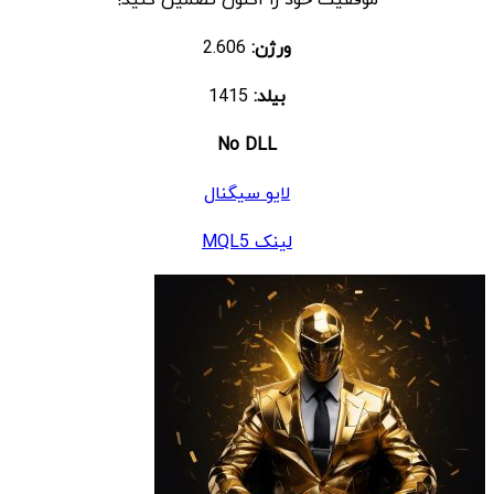
ورژن:
2.606
بیلد:
1415
No DLL
لایو سیگنال
لینک MQL5