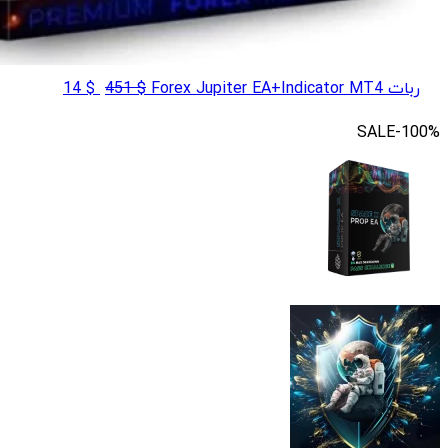
قیمت
قیمت
ربات Forex Jupiter EA+Indicator MT4
$
451
$
14
اصلی
فعلی
SALE
-100%
$ 14
$ 451
بود.
است.