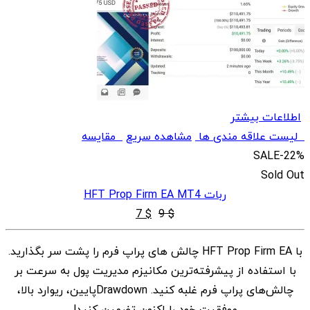
اطلاعات بیشتر
لیست علاقه مندی ها
مشاهده سریع
مقایسه
SALE
-22%
Sold Out
ربات HFT Prop Firm EA MT4
قیمت
قیمت
7
$
9
$
اصلی
فعلی
با HFT Prop Firm EA چالش های پراپ فرم را پشت سر بگذارید.
$ 7
$ 9
با استفاده از پیشرفته‌ترین مکانیزم مدیریت پول به سرعت بر
بود.
است.
چالش‌های پراپ فرم غلبه کنید. Drawdownپایین، ریوارد بالا،
موفقیت خود را اکنون تضمین کنید!