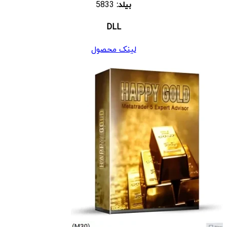
بیلد:
5833
DLL
لینک محصول