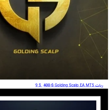
قیمت
قیمت
ربات Golding Scalp EA MT5
$
400
$
9
اصلی
فعلی
$ 9
$ 400
بود.
است.