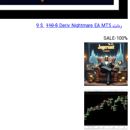
قیمت
قیمت
ربات Deriv Nightmare EA MT5
$
110
$
9
اصلی
فعلی
SALE
-100%
$ 9
$ 110
بود.
است.