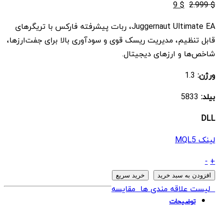
قیمت
قیمت
9
$
2.999
$
اصلی
فعلی
Juggernaut Ultimate EA، ربات پیشرفته فارکس با تریگرهای
$ 2.999
$ 9
قابل تنظیم، مدیریت ریسک قوی و سودآوری بالا برای جفت‌ارزها،
بود.
است.
شاخص‌ها و ارزهای دیجیتال.
ورژن:
1.3
بیلد:
5833
DLL
لینک MQL5
ربات
-
+
Juggernaut
افزودن به سبد خرید
خرید سریع
ultimate
لیست علاقه مندی ها
مقایسه
EA
توضیحات
MT5