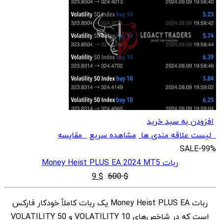
افزودن به سبد خرید
لیست علاقه مندی ها
مشاهده سریع
مقایسه
SALE
-99%
ربات Money Heist PLUS EA 2024 MT5
قیمت
قیمت
9
$
600
$
اصلی
فعلی
ربات Money Heist PLUS EA یک ربات کاملاً خودکار فارکس
$ 9
$ 600
است که در شاخص‌های VOLATILITY 10 و VOLATILITY 50
بود.
است.