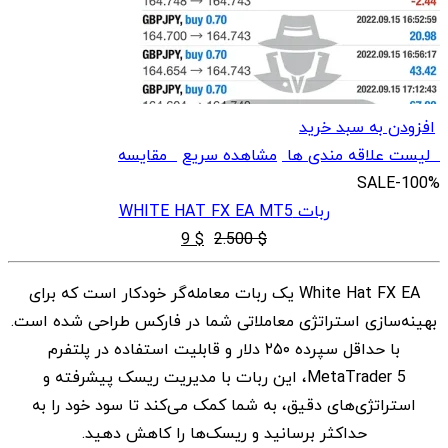
افزودن به سبد خرید
لیست علاقه مندی ها
مشاهده سریع
مقایسه
SALE
-100%
ربات WHITE HAT FX EA MT5
قیمت
قیمت
9
$
2.500
$
اصلی
فعلی
White Hat FX EA یک ربات معامله‌گر خودکار است که برای
$ 2.500
$ 9
بهینه‌سازی استراتژی معاملاتی شما در فارکس طراحی شده است.
بود.
است.
با حداقل سپرده ۲۵۰ دلار و قابلیت استفاده در پلتفرم
MetaTrader 5، این ربات با مدیریت ریسک پیشرفته و
استراتژی‌های دقیق، به شما کمک می‌کند تا سود خود را به
حداکثر برسانید و ریسک‌ها را کاهش دهید.