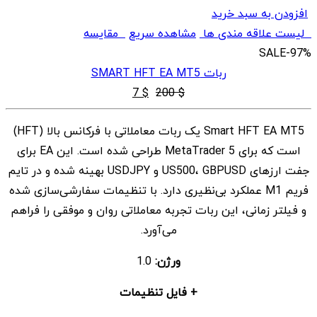
افزودن به سبد خرید
لیست علاقه مندی ها
مشاهده سریع
مقایسه
SALE
-97%
ربات SMART HFT EA MT5
قیمت
قیمت
7
$
200
$
اصلی
فعلی
Smart HFT EA MT5 یک ربات معاملاتی با فرکانس بالا (HFT)
$ 7
$ 200
است که برای MetaTrader 5 طراحی شده است. این EA برای
بود.
است.
جفت ارزهای US500، GBPUSD و USDJPY بهینه شده و در تایم
فریم M1 عملکرد بی‌نظیری دارد. با تنظیمات سفارشی‌سازی شده
و فیلتر زمانی، این ربات تجربه معاملاتی روان و موفقی را فراهم
می‌آورد.
ورژن:
1.0
+ فایل تنظیمات