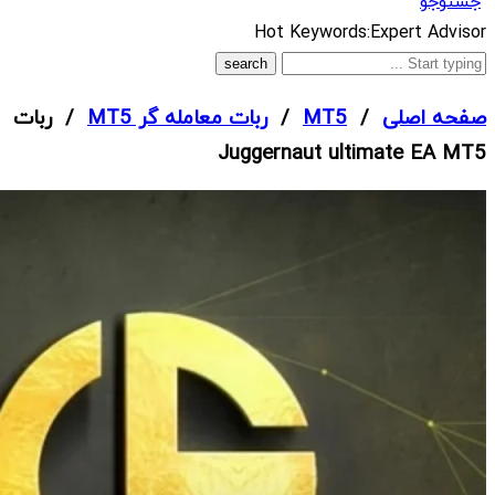
جستوجو
What
Hot Keywords:
Expert Advisor
are
you
صفحه اصلی
/
MT5
/
ربات معامله گر MT5
/ ربات
looking
Juggernaut ultimate EA MT5
for?