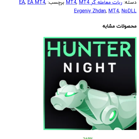
دسته:
ربات معامله گر MT4
MT4
,
برچسب:
,
EA MT4
,
EA
Evgeniy Zhdan
,
MT4
,
NoDLL
محصولات مشابه