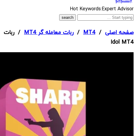
جستوجو
What
Hot Keywords:
Expert Advisor
are
you
صفحه اصلی
/
MT4
/
ربات معامله گر MT4
/ ربات
looking
Idol MT4
for?