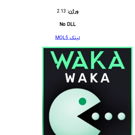
ورژن:
2.13
No DLL
لینک MQL5