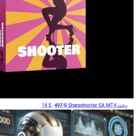
قیمت
قیمت
ربات Sharpshooter EA MT4
$
497
$
14
اصلی
فعلی
$ 14
$ 497
بود.
است.