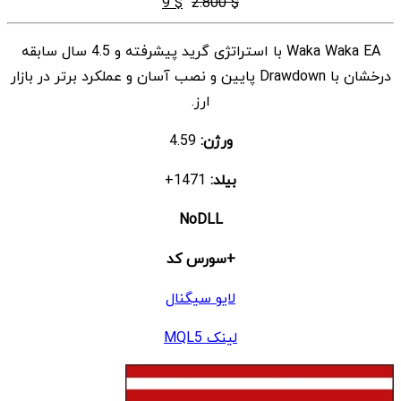
قیمت
قیمت
9
$
2.800
$
اصلی
فعلی
Waka Waka EA با استراتژی گرید پیشرفته و 4.5 سال سابقه
$ 2.800
$ 9
درخشان با Drawdown پایین و نصب آسان و عملکرد برتر در بازار
بود.
است.
ارز.
ورژن:
4.59
بیلد:
1471+
NoDLL
+سورس کد
لایو سیگنال
لینک MQL5