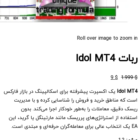
Roll over image to zoom in
ربات Idol MT4
قیمت
قیمت
9
$
1.999
$
اصلی
فعلی
Idol MT4
یک اکسپرت پیشرفته برای اسکالپینگ در بازار فارکس
$ 1.999
$ 9
است که مناطق خرید و فروش را شناسایی کرده و با مدیریت
بود.
است.
ریسک دقیق، معاملات را به‌طور خودکار اجرا می‌کند. بدون
استفاده از استراتژی‌های پرریسک مانند مارتینگل یا گرید، این
EA یک انتخاب عالی برای معامله‌گران حرفه‌ای و مبتدی است.