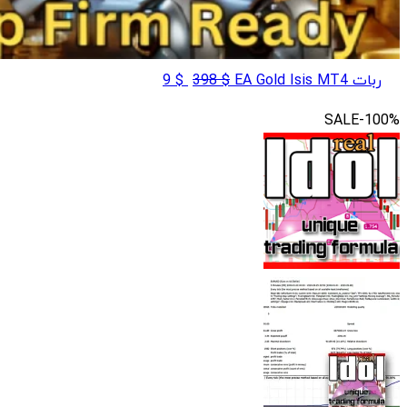
قیمت
قیمت
ربات EA Gold Isis MT4
$
398
$
9
اصلی
فعلی
SALE
-100%
$ 9
$ 398
بود.
است.