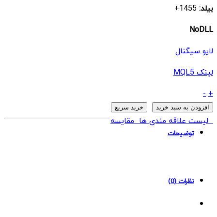
بیلد:
1455+
NoDLL
لایو سیگنال
لینک MQL5
ربات
-
+
Gemini
افزودن به سبد خرید
خرید سریع
AI
لیست علاقه مندی ها
مقایسه
Smart
توضیحات
Trader
Pro
EA
نظرات (0)
MT4
quantity