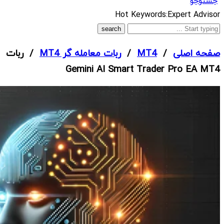
جستوجو
What
Hot Keywords:
Expert Advisor
are
you
صفحه اصلی
/
MT4
/
ربات معامله گر MT4
/ ربات
looking
Gemini AI Smart Trader Pro EA MT4
for?