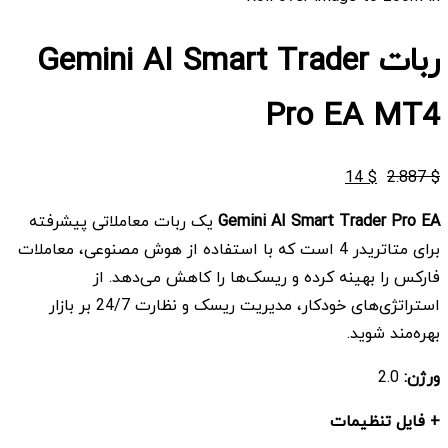
ربات Gemini AI Smart Trader
Pro EA MT4
قیمت
قیمت
14
$
2.887
$
اصلی
فعلی
Gemini AI Smart Trader Pro EA
یک ربات معاملاتی پیشرفته
$ 14
$ 2.887
برای متاتریدر 4 است که با استفاده از هوش مصنوعی، معاملات
بود.
است.
فارکس را بهینه کرده و ریسک‌ها را کاهش می‌دهد. از
استراتژی‌های خودکار، مدیریت ریسک و نظارت 24/7 بر بازار
بهره‌مند شوید.
ورژن:
2.0
+ فایل تنظیمات