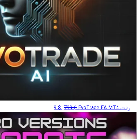
قیمت
قیمت
ربات EvoTrade EA MT4
$
799
$
9
اصلی
فعلی
$ 9
$ 799
بود.
است.