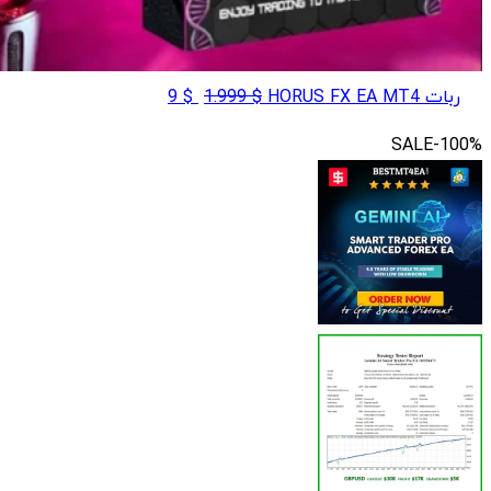
قیمت
قیمت
ربات HORUS FX EA MT4
$
1.999
$
9
اصلی
فعلی
SALE
-100%
$ 1.999
$ 9
بود.
است.