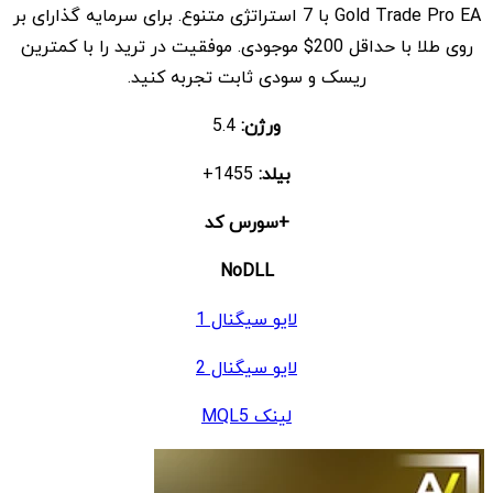
Gold Trade Pro EA با 7 استراتژی متنوع. برای سرمایه گذارای بر
$ 9
$ 599
روی طلا با حداقل 200$ موجودی. موفقیت در ترید را با کمترین
بود.
است.
ریسک و سودی ثابت تجربه کنید.
ورژن:
5.4
بیلد:
1455+
+سورس کد
NoDLL
لایو سیگنال 1
لایو سیگنال 2
لینک MQL5