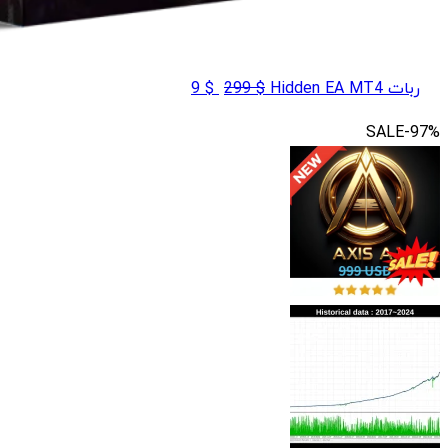
قیمت
قیمت
ربات Hidden EA MT4
$
299
$
9
اصلی
فعلی
SALE
-97%
$ 9
$ 299
بود.
است.