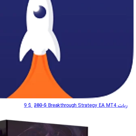
قیمت
قیمت
ربات Breakthrough Strategy EA MT4
$
280
$
9
اصلی
فعلی
$ 9
$ 280
بود.
است.