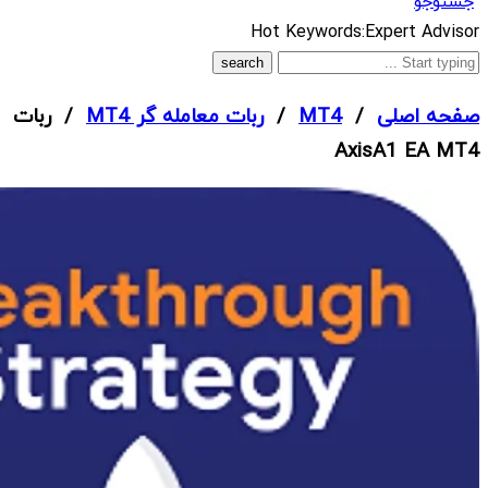
جستوجو
What
Hot Keywords:
Expert Advisor
are
you
صفحه اصلی
/
MT4
/
ربات معامله گر MT4
/ ربات
looking
AxisA1 EA MT4
for?