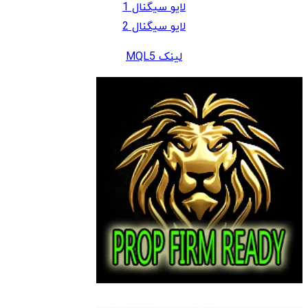
لایو سیگنال 1
لایو سیگنال 2
لینک MQL5