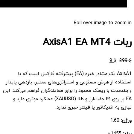
Roll over image to zoom in
ربات AxisA1 EA MT4
قیمت
قیمت
9
$
299
$
اصلی
فعلی
AxisA1 یک مشاور خبره (EA) پیشرفته فارکس است که با
$ 9
$ 299
استفاده از هوش مصنوعی و استراتژی‌های معتبر، بازدهی پایدار
بود.
است.
و بلندمدت با ریسک محدود را برای معامله‌گران فراهم می‌کند. این
EA بر روی ۲۹ جفت‌ارز و طلا (XAUUSD) عملکرد موثری دارد و
نیازی به اندیکاتور یا فیلتر خبری ندارد.
ورژن:
1.60
بیلد:
1455+