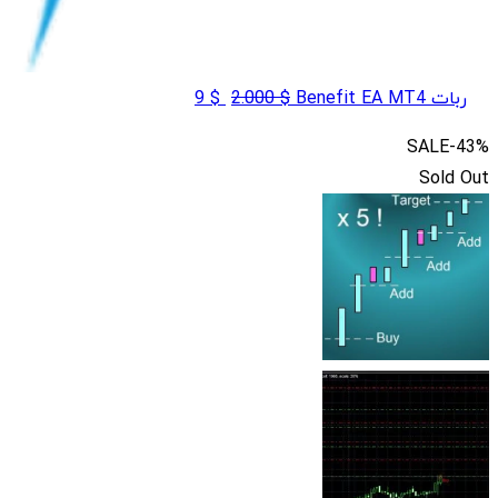
قیمت
قیمت
ربات Benefit EA MT4
$
2.000
$
9
اصلی
فعلی
SALE
-43%
$ 2.000
$ 9
Sold Out
بود.
است.