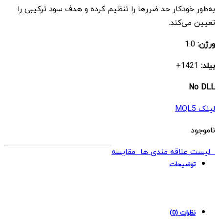
به‌طور خودکار حد ضررها را تنظیم کرده و هدف سود ترکیبی را
تعیین می‌کند.
ورژن:
1.0
بیلد:
1421+
No DLL
لینک MQL5
ناموجود
لیست علاقه مندی ها
مقایسه
توضیحات
نظرات (0)