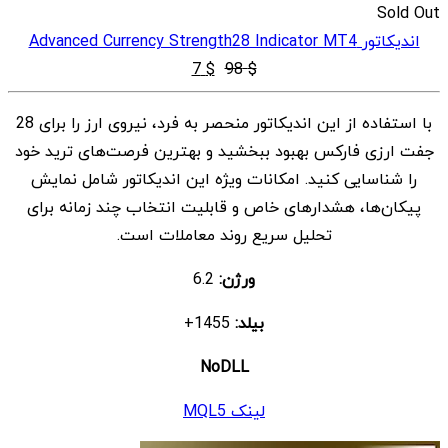
Sold Out
اندیکاتور Advanced Currency Strength28 Indicator MT4
قیمت
قیمت
7
$
98
$
اصلی
فعلی
با استفاده از این اندیکاتور منحصر به فرد، نیروی ارز را برای 28
$ 7
$ 98
جفت ارزی فارکس بهبود ببخشید و بهترین فرصت‌های ترید خود
بود.
است.
را شناسایی کنید. امکانات ویژه این اندیکاتور شامل نمایش
پیکان‌ها، هشدارهای خاص و قابلیت انتخاب چند زمانه برای
تحلیل سریع روند معاملات است.
ورژن:
6.2
بیلد:
1455+
NoDLL
لینک MQL5