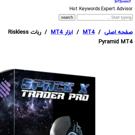
جستوجو
What
Hot Keywords:
Expert Advisor
are
you
صفحه اصلی
/
MT4
/
ابزار MT4
/ ربات Riskless
looking
Pyramid MT4
for?