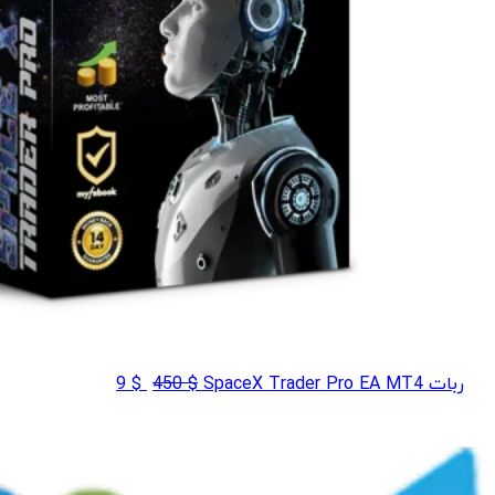
قیمت
قیمت
ربات SpaceX Trader Pro EA MT4
$
450
$
9
اصلی
فعلی
$ 9
$ 450
بود.
است.