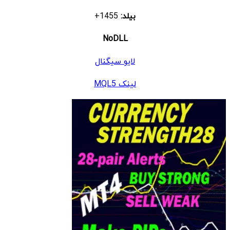
بیلد:
1455+
NoDLL
لایو سیگنال
لینک MQL5