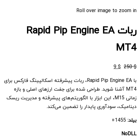
Roll over image to zoom in
ربات Rapid Pip Engine EA
MT4
قیمت
قیمت
9
$
250
$
اصلی
فعلی
با Rapid Pip Engine EA، ربات پیشرفته اسکالپینگ فارکس برای
$ 9
$ 250
MT4 آشنا شوید. طراحی شده برای جفت ارزهای اصلی و بازه
بود.
است.
زمانی M15، این ابزار با الگوریتم‌های پیشرفته و مدیریت ریسک
دینامیک، سودآوری پایدار را تضمین می‌کند.
بیلد:
1455+
NoDLL