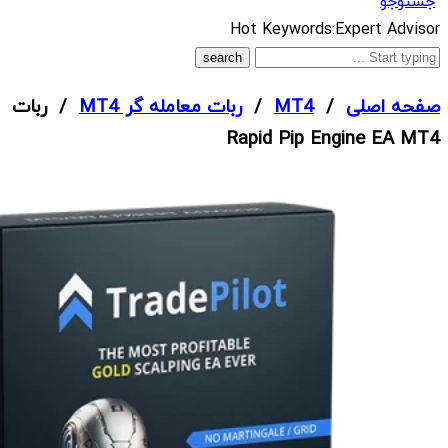
جستوجو
What
Hot Keywords:
Expert Advisor
are
you
صفحه اصلی
/
MT4
/
ربات معامله گر MT4
/ ربات
looking
Rapid Pip Engine EA MT4
for?