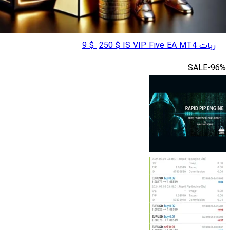
قیمت
قیمت
ربات IS VIP Five EA MT4
$
250
$
9
اصلی
فعلی
SALE
-96%
$ 9
$ 250
بود.
است.