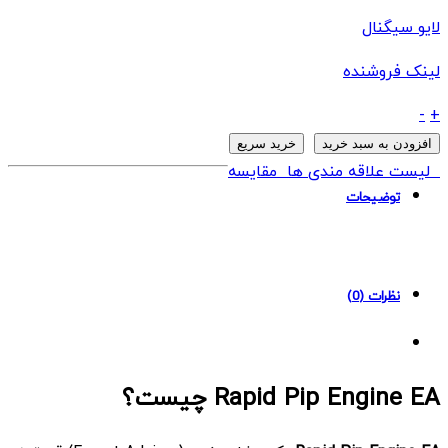
لایو سیگنال
لینک فروشنده
ربات
-
+
Rapid
افزودن به سبد خرید
خرید سریع
Pip
لیست علاقه مندی ها
مقایسه
Engine
توضیحات
EA
MT4
quantity
نظرات (0)
Rapid Pip Engine EA چیست؟