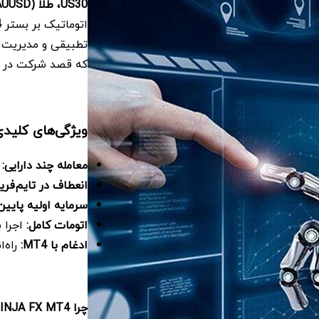
US30
، طلا
(XAUUSD)
اتوماتیک بر بستر
4
تطبیقی و مدیریت ر
که قصد شرکت در 
ویژگی‌های کلیدی JA FX MT4
معامله چند دارایی
:
ب
انعطاف در تایم‌فری
سرمایه اولیه پایین
اتومات کامل
:
اجرا به صورت 4/7
ادغام با
MT4
:
راه‌ا
چرا
NINJA FX MT4