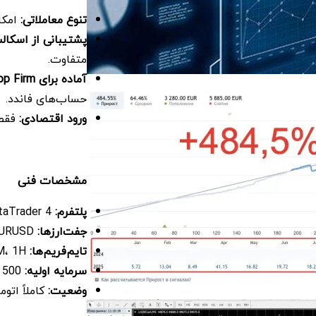
تنوع معاملاتی
:
امکا
پشتیبانی از اسکا
متفاوت.
آماده برای
op Firm
حساب‌های فاندد.
ورود اقتصادی
:
فقط با 500 دلار، مناسب برای معا
مشخصات فنی
پلتفرم:
MetaTrader 4
جفت‌ارزها:
US30، XAUUSD، EURUSD
تایم‌فریم‌ها:
5M، 1H
سرمایه اولیه:
500 دلار
وضعیت
:
کاملاً ات