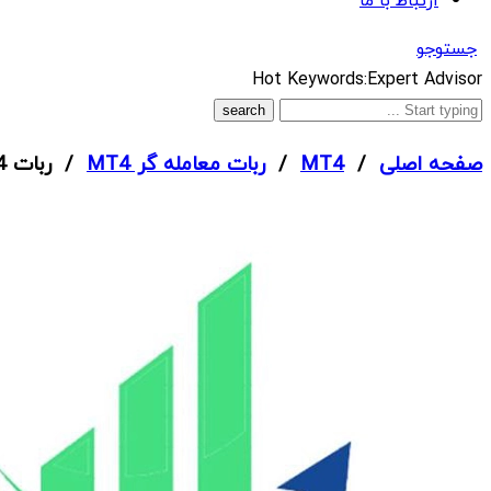
ارتباط با ما
جستوجو
What
Hot Keywords:
Expert Advisor
are
you
صفحه اصلی
/
MT4
/
ربات معامله گر MT4
/ ربات NINJA FX MT4
looking
for?