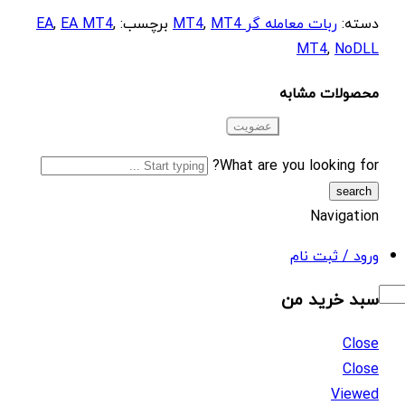
دسته:
ربات معامله گر MT4
MT4
,
برچسب:
,
EA MT4
,
EA
MT4
,
NoDLL
محصولات مشابه
What are you looking for?
Navigation
ورود / ثبت نام
سبد خرید من
Close
Close
Viewed