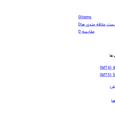
0
Items
ست علاقه مندی ها
0
مقایسه
0
 ها
لی
ا