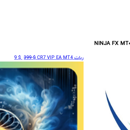
قیمت
قیمت
ربات CR7 VIP EA MT4
$
399
$
9
اصلی
فعلی
$ 9
$ 399
بود.
است.