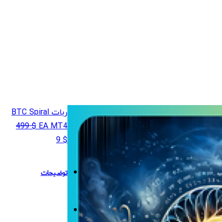
ربات BTC Spiral
499
$
EA MT4
قیمت
قیمت
9
$
اصلی
فعلی
$ 9
$ 499
توضیحات
بود.
است.