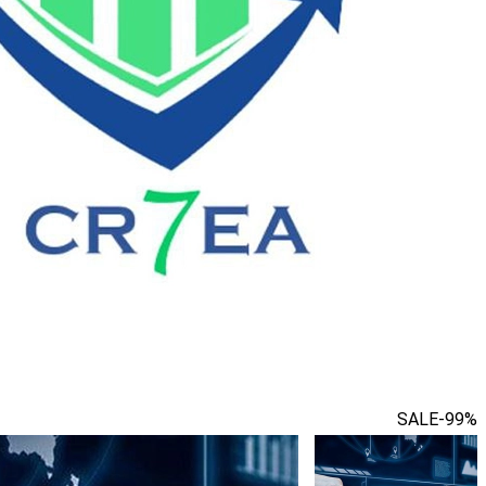
SALE
-99%