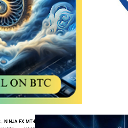
NINJA FX MT4
یک اکس