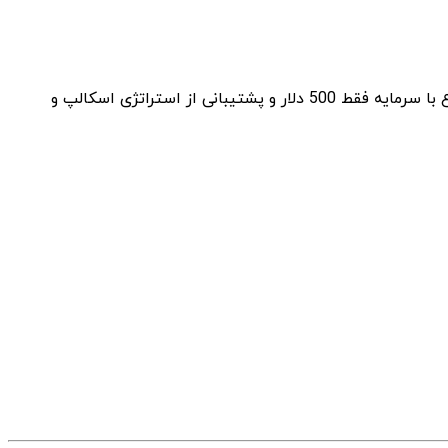
یک اکسپرت حرفه‌ای برای متاتریدر 4 است که روی US30، طلا (XAUUSD) و EURUSD با دقت بالا معامله می‌کند. شروع با سرمایه فقط 500 دلار و پشتیبانی از استراتژی اسکالپ و