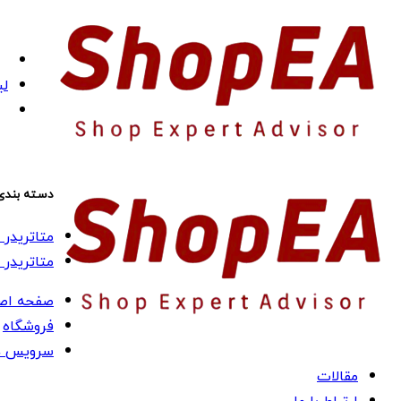
لی
دسته بندی
متاتریدر 4 (MT4)
متاتریدر 5 (MT5)
صفحه اص
فروشگاه
سرویس ه
مقالات