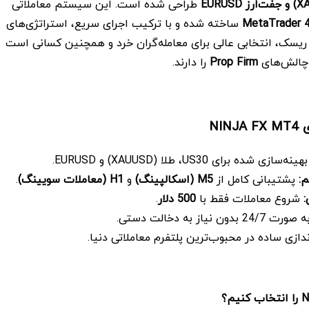
و جفت‌ارز
EURUSD
طراحی شده است. این سیستم معاملاتی
MetaTrader 
ساخته شده و با ترکیب اجرای سریع، استراتژی‌های
یسک، انتخابی عالی برای معامله‌گران خرد و همچنین کسانی است
چالش‌های
Prop Firm
را دارند.
NIN
هینه‌سازی شده برای US30، طلا (XAUUSD) و EURUSD.
م
:
پشتیبانی کامل از
M5
(اسکالپینگ)
و
H1
(معاملات سویینگ)
.
:
شروع معاملات فقط با
500
دلار
.
2 بدون نیاز به دخالت دستی.
ندازی ساده در محبوب‌ترین پلتفرم معاملاتی دنیا.
را انتخاب کنیم؟