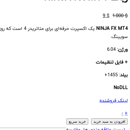
قیمت
قیمت
9
$
1.000
$
اصلی
فعلی
NINJA FX MT4
$ 1.000
$ 9
سویینگ.
بود.
است.
ورژن:
6.04
+ فایل تنظیمات
بیلد:
1455+
NoDLL
لینک فروشنده
ربات
-
+
NINJA
افزودن به سبد خرید
خرید سریع
FX
لیست علاقه مندی ها
مقایسه