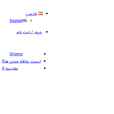
فارسی
English
ورود / ثبت نام
0
Items
لیست علاقه مندی ها
0
مقایسه
0