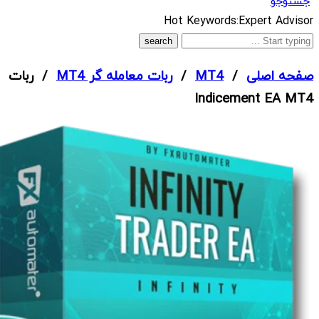
جستوجو
What
Hot Keywords:
Expert Advisor
are
you
صفحه اصلی
/
MT4
/
ربات معامله گر MT4
/ ربات
looking
Indicement EA MT4
for?