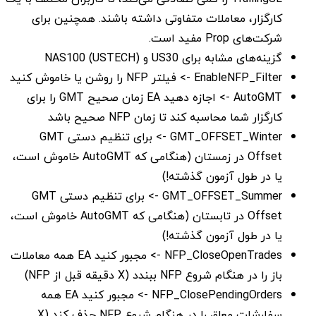
کارگزار، معاملات متفاوتی داشته باشند. همچنین برای
شرکت‌های Prop مفید است.
گزینه‌های مشابه برای US30 و NAS100 (USTECH)
EnableNFP_Filter -> فیلتر NFP را روشن یا خاموش کنید
AutoGMT -> اجازه دهید EA زمان صحیح GMT را برای
کارگزار شما محاسبه کند تا زمان NFP صحیح باشد
GMT_OFFSET_Winter -> برای تنظیم دستی GMT
Offset در زمستان (هنگامی که AutoGMT خاموش است،
یا در طول آزمون گذشته!)
GMT_OFFSET_Summer -> برای تنظیم دستی GMT
Offset در تابستان (هنگامی که AutoGMT خاموش است،
یا در طول آزمون گذشته!)
NFP_CloseOpenTrades -> مجبور کنید EA همه معاملات
باز را در هنگام شروع NFP ببندد (X دقیقه قبل از NFP)
NFP_ClosePendingOrders -> مجبور کنید EA همه
سفارشات معلق را در هنگام شروع NFP حذف کند (X