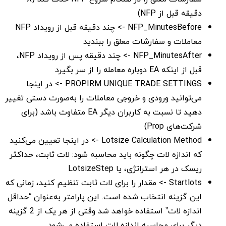
دقیقه قبل از NFP)
NFP_MinutesBefore -> چند دقیقه قبل از رویداد NFP
معاملات و سفارشات معلق را ببندید
NFP_MinutesAfter -> چند دقیقه پس از رویداد NFP،
قبل از اینکه EA دوباره معامله را از سر بگیرد
PROPIRM UNIQUE TRADE SETTINGS -> در اینجا
می‌توانید ورودی و خروجی معاملات را به‌صورت دستی تغییر
دهید تا نسبت به کاربران دیگر EA متفاوت باشد (برای
شرکت‌های Prop)
Lotsize Calculation Method -> در اینجا تعیین می‌کنید
که اندازه لات چگونه باید محاسبه شود: لات ثابت، حداکثر
ریسک در هر استراتژی، یا LotsizeStep
Startlots -> مقدار را برای لات ثابت تنظیم کنید، زمانی که
این گزینه انتخاب شده است. این پارامتر به‌عنوان “حداقل
اندازه لات” استفاده خواهد شد وقتی از هر یک از 2 گزینه
دیگر برای محاسبه اندازه لات استفاده می‌شود