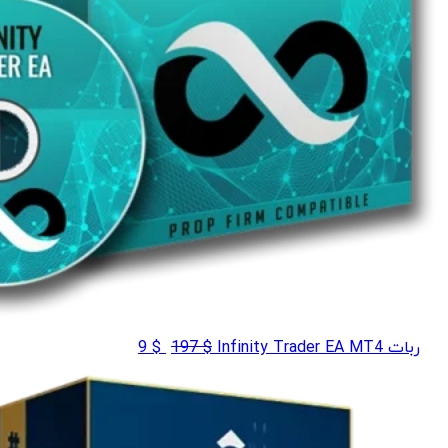
قیمت
قیمت
ربات Infinity Trader EA MT4
$
197
$
9
اصلی
فعلی
$ 9
$ 197
بود.
است.