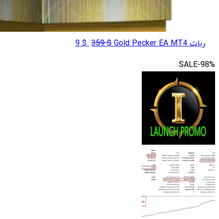
قیمت
قیمت
ربات Gold Pecker EA MT4
$
359
$
9
اصلی
فعلی
SALE
-98%
$ 9
$ 359
بود.
است.