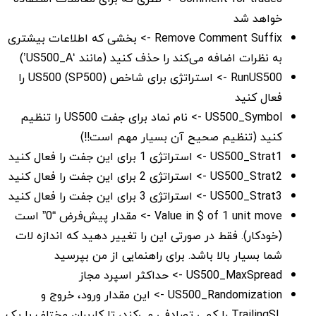
خواهد شد
Remove Comment Suffix -> بخشی که اطلاعات بیشتری
به نظرات اضافه می‌کند را حذف کنید (مانند ‘US500_A’)
RunUS500 -> استراتژی برای شاخص US500 (SP500) را
فعال کنید
US500_Symbol -> نام نماد برای جفت US500 را تنظیم
کنید (تنظیم صحیح آن بسیار مهم است!!)
US500_Strat1 -> استراتژی 1 برای این جفت را فعال کنید
US500_Strat2 -> استراتژی 2 برای این جفت را فعال کنید
US500_Strat3 -> استراتژی 3 برای این جفت را فعال کنید
Value in $ of 1 unit move -> مقدار پیش‌فرض “0” است
(خودکار). فقط در صورتی این را تغییر دهید که اندازه لات
شما بسیار بالا باشد. برای راهنمایی از من بپرسید
US500_MaxSpread -> حداکثر اسپرد مجاز
US500_Randomization -> این مقدار ورود، خروج و
TrailingSL را کمی تصادفی می‌کند، تا کاربران مختلف با یک