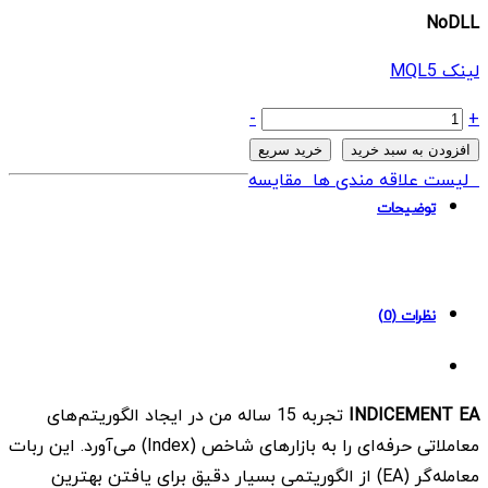
NoDLL
لینک MQL5
ربات
-
+
Indicement
افزودن به سبد خرید
خرید سریع
EA
لیست علاقه مندی ها
مقایسه
MT4
توضیحات
quantity
نظرات (0)
INDICEMENT EA
تجربه 15 ساله من در ایجاد الگوریتم‌های
معاملاتی حرفه‌ای را به بازارهای شاخص (Index) می‌آورد. این ربات
معامله‌گر (EA) از الگوریتمی بسیار دقیق برای یافتن بهترین