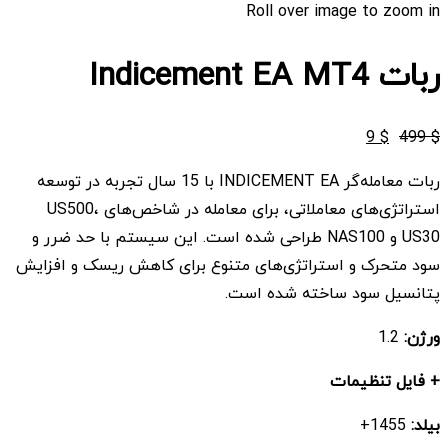
Roll over image to zoom in
ربات Indicement EA MT4
قیمت
قیمت
9
$
499
$
اصلی
فعلی
ربات معامله‌گر INDICEMENT EA با 15 سال تجربه در توسعه
$ 9
$ 499
استراتژی‌های معاملاتی، برای معامله در شاخص‌های US500،
بود.
است.
US30 و NAS100 طراحی شده است. این سیستم با حد ضرر و
سود متحرک و استراتژی‌های متنوع برای کاهش ریسک و افزایش
پتانسیل سود ساخته شده است.
ورژن:
1.2
+ فایل تنظیمات
بیلد:
1455+