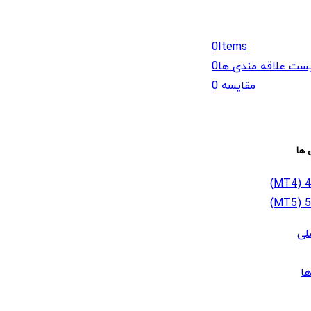
0
Items
ست علاقه مندی ها
0
مقایسه
0
 ها
لی
ا