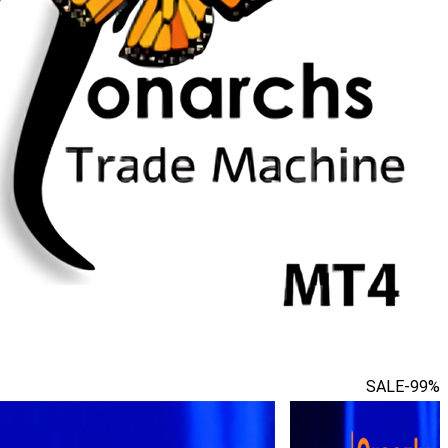
SALE
-99%