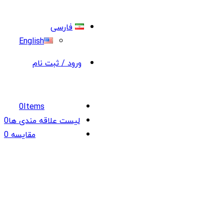
فارسی
English
ورود / ثبت نام
0
Items
لیست علاقه مندی ها
0
مقایسه
0