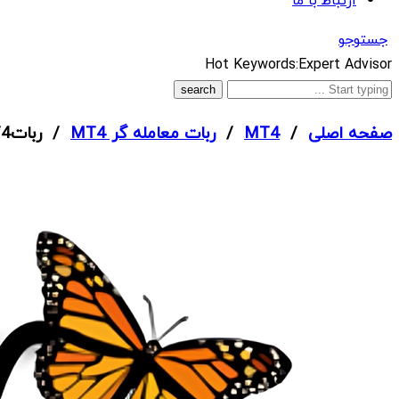
ارتباط با ما
جستوجو
What
Hot Keywords:
Expert Advisor
are
you
صفحه اصلی
/
MT4
/
ربات معامله گر MT4
/ رباتGreezly Bot Pro EA MT4 + سورس کد
looking
for?