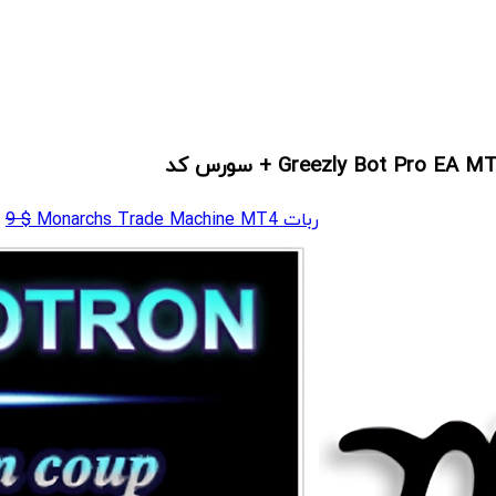
ربات Monarchs Trade Machine MT4
$
9