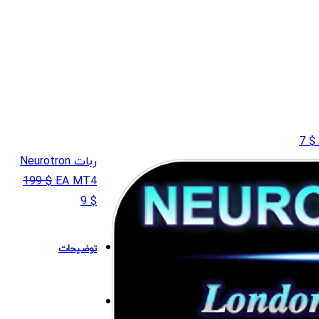
قیمت
قیمت
7
$
اصلی
فعلی
ربات Neurotron
$ 7
$ 9
199
$
EA MT4
بود.
است.
قیمت
قیمت
9
$
اصلی
فعلی
$ 9
$ 199
توضیحات
بود.
است.