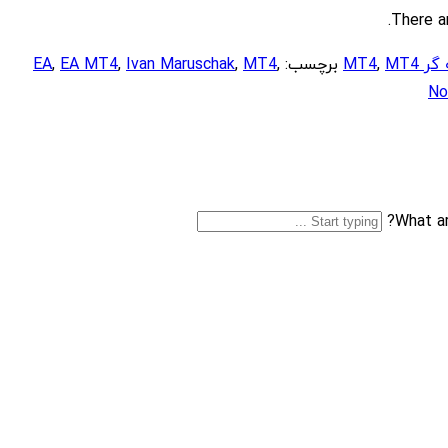
There a
 MT4
MT4
,
برچسب:
,
MT4
,
Ivan Maruschak
,
EA MT4
,
EA
No
What ar