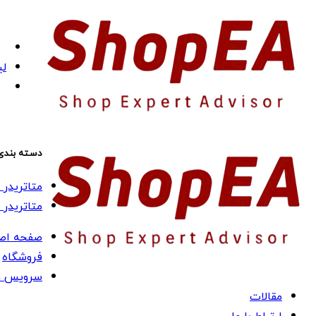
لی
دسته بندی
متاتریدر 4 (MT4)
متاتریدر 5 (MT5)
صفحه اص
فروشگاه
سرویس ه
مقالات