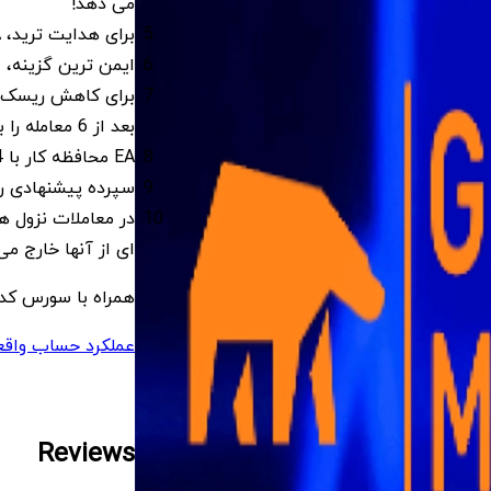
می دهد!
برای هدایت ترید، EA از تجزیه و تحلیل کندل استیک استفاده می کند.
ایمن ترین گزینه، استفاده از 0.01 لات 
بعد از 6 معامله را با 500 پیپ تغییر دهید.
EA محافظه کار با 14 سال سابقه!
سپرده پیشنهادی را 
در معاملات نزول ه
ای از آنها خارج می
همراه با سورس کد
عملکرد حساب واق
Reviews