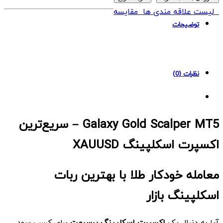
Gold
لیست علاقه مندی ها
مقایسه
Scalper
توضیحات
MT5
quantity
نظرات (0)
Galaxy Gold Scalper MT5 – سریع‌ترین
اکسپرت اسکلپینگ XAUUSD
معامله خودکار طلا با بهترین ربات
اسکلپینگ بازار
آیا به دنبال یک
اکسپرت اسکلپینگ پرسرعت
برای کسب سود