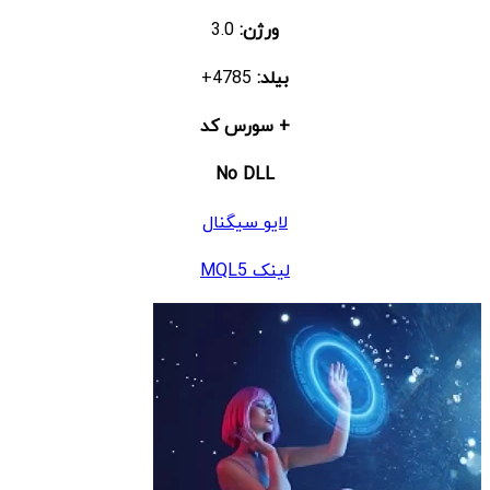
ورژن:
3.0
بیلد:
4785+
+ سورس کد
No DLL
لایو سیگنال
لینک MQL5