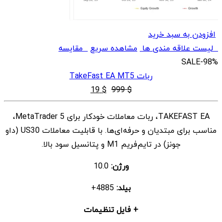
افزودن به سبد خرید
لیست علاقه مندی ها
مشاهده سریع
مقایسه
SALE
-98%
ربات TakeFast EA MT5
قیمت
قیمت
19
$
999
$
اصلی
فعلی
TAKEFAST EA، ربات معاملات خودکار برای MetaTrader 5،
$ 19
$ 999
مناسب برای مبتدیان و حرفه‌ای‌ها. با قابلیت معاملات US30 (داو
بود.
است.
جونز) در تایم‌فریم M1 و پتانسیل سود بالا.
ورژن:
10.0
بیلد:
4885+
+ فایل تنظیمات