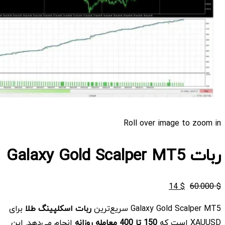
Roll over image to zoom in
ربات Galaxy Gold Scalper MT5
قیمت
قیمت
14
$
60.000
$
اصلی
فعلی
Galaxy Gold Scalper MT5 سریع‌ترین
ربات اسکلپینگ طلا
برای
$ 14
$ 60.000
XAUUSD است که
150 تا 400 معامله روزانه
انجام می‌دهد. این