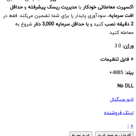
بود.
است.
اکسپرت معاملاتی خودکار
با
مدیریت ریسک پیشرفته
و
حداقل
افت سرمایه
، سودآوری پایدار را برای شما تضمین می‌کند. فقط در
2 دقیقه نصب
کنید و
با حداقل سرمایه 3,000 دلار
شروع به
معامله کنید.
ورژن:
3.0
+ فایل تنظیمات
بیلد:
4885+
No DLL
لایو سیگنال
لینک فروشنده
ربات
-
+
Galaxy
افزودن به سبد خرید
خرید سریع