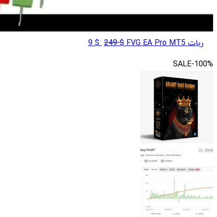
قیمت
قیمت
ربات FVG EA Pro MT5
$
249
$
9
اصلی
فعلی
SALE
-100%
$ 9
$ 249
بود.
است.