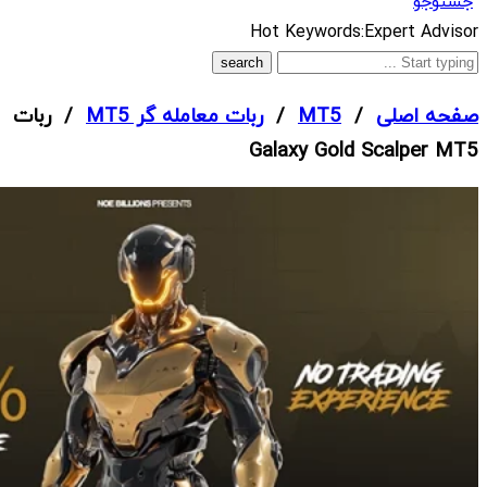
جستوجو
What
Hot Keywords:
Expert Advisor
are
you
صفحه اصلی
/
MT5
/
ربات معامله گر MT5
/ ربات
looking
Galaxy Gold Scalper MT5
for?