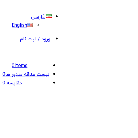
فارسی
English
ورود / ثبت نام
0
Items
لیست علاقه مندی ها
0
مقایسه
0