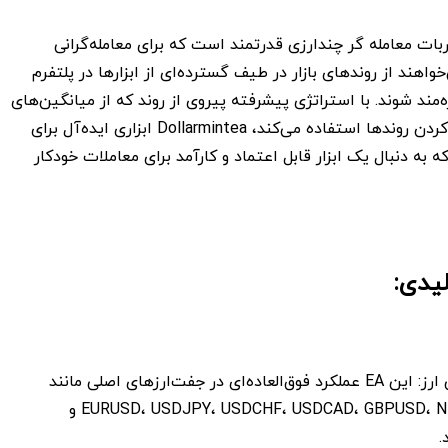
ات معامله گر چندارزی قدرتمند است که برای معامله‌گرانی
اهند از روندهای بازار در طیف گسترده‌ای از ابزارها در پلتفرم
MetaTra بهره‌مند شوند. با استراتژی پیشرفته پیروی از روند که از میانگین‌های
متحرک برای فیلتر کردن روندها استفاده می‌کند، Dollarmintea ابزاری ایده‌آل برای
ه به دنبال یک ابزار قابل اعتماد و کارآمد برای معاملات خودکار
یدی:
پشتیبانی از چندین ارز: این EA عملکرد فوق‌العاده‌ای در جفت‌ارزهای اصلی مانند
EURUSD، USDJPY، USDCHF، USDCAD، GBPUSD، NZDUSD، AUDUSD و