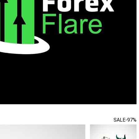
SALE
-97%