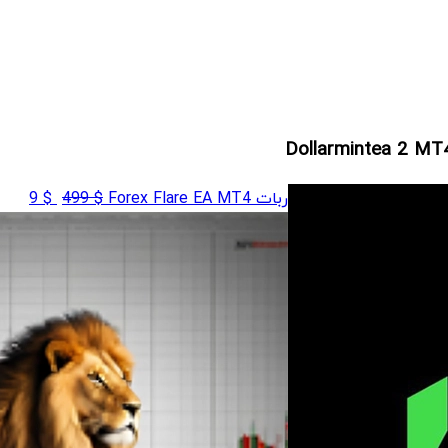
قیمت
قیم
ربات Forex Flare EA MT4
$
499
$
9
اصلی
فعلی
$ 9
$ 499
بود.
است.