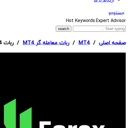
ارتباط با ما
جستوجو
What
Hot Keywords:
Expert Advisor
are
you
صفحه اصلی
/
MT4
/
ربات معامله گر MT4
/ ربات Dollarmintea 2 MT4
looking
for?