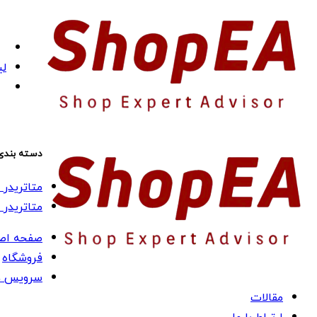
لی
دسته بندی
متاتریدر 4 (MT4)
متاتریدر 5 (MT5)
صفحه اص
فروشگاه
سرویس ه
مقالات