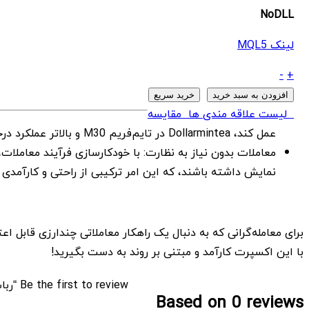
NoDLL
لینک MQL5
ربات
-
+
Dollarmintea
افزودن به سبد خرید
خرید سریع
2
لیست علاقه مندی ها
مقایسه
MT4
عمل کند، Dollarmintea در تایم‌فریم M30 و بالاتر عملکرد درخشانی دارد، جایی که می‌تواند فرصت‌های سودآور بازار را بهتر شکار کند.
quantity
نمایش داشته باشند، که این امر ترکیبی از راحتی و کارآمدی را
با این اکسپرت کارآمد و مبتنی بر روند به دست بگیرید!
Be the first to review “ربات Dollarmintea 2 MT4”
Based on 0 reviews