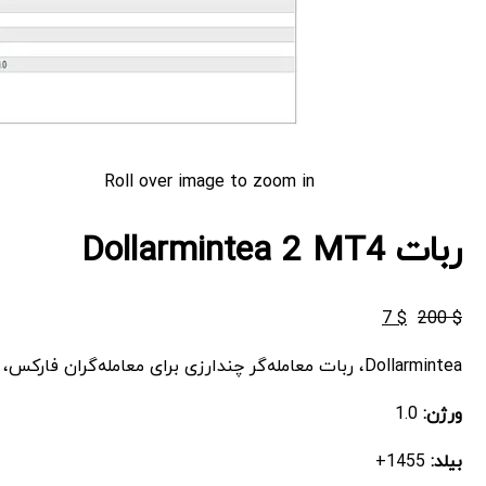
Roll over image to zoom in
ربات Dollarmintea 2 MT4
قیمت
قیمت
7
$
200
$
اصلی
فعلی
Dollarmintea، ربات معامله‌گر چندارزی برای معامله‌گران فارکس، با استراتژی پیشرفته پیروی از روند و پشتیبانی از جفت‌ارزهای اصلی و طلا. مناسب برای تایم‌فریم‌های بالاتر از M30 و معاملات خودکار.
$ 7
$ 200
بود.
است.
ورژن:
1.0
بیلد:
1455+