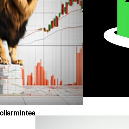
Dollarmintea: ربات معامله گر چندارزی پیرو