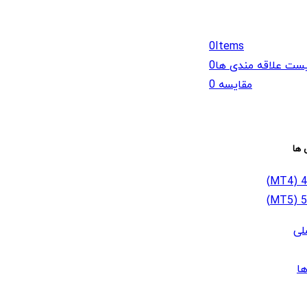
0
Items
ست علاقه مندی ها
0
مقایسه
0
 ها
لی
ا