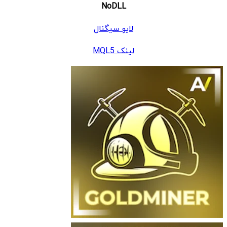
NoDLL
لایو سیگنال
لینک MQL5