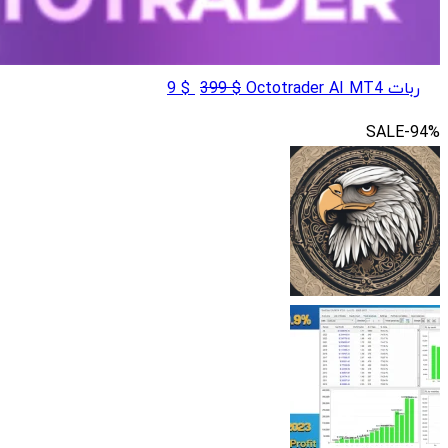
قیمت
قیمت
ربات Octotrader AI MT4
$
399
$
9
اصلی
فعلی
SALE
-94%
$ 9
$ 399
بود.
است.