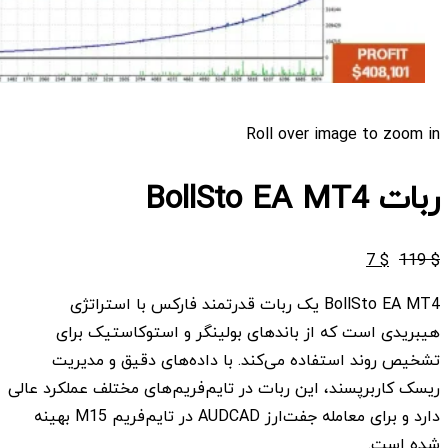
Roll over image to zoom in
ربات BollSto EA MT4
قیمت
قیمت
7
$
119
$
اصلی
فعلی
BollSto EA MT4 یک ربات قدرتمند فارکس با استراتژی
$ 7
$ 119
هیبریدی است که از باندهای بولینگر و استوکاستیک برای
بود.
است.
تشخیص روند استفاده می‌کند. با داده‌های دقیق و مدیریت
ریسک کاربرپسند، این ربات در تایم‌فریم‌های مختلف عملکرد عالی
دارد و برای معامله جفت‌ارز AUDCAD در تایم‌فریم M15 بهینه
شده است.