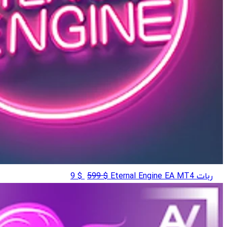
قیمت
قیمت
ربات Eternal Engine EA MT4
$
599
$
9
اصلی
فعلی
$ 9
$ 599
بود.
است.