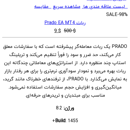
لیست علاقه مندی ها
مشاهده سریع
مقایسه
SALE
-98%
ربات Prado EA MT4
قیمت
قیمت
9
$
500
$
اصلی
فعلی
PRADO یک ربات معامله‌گر پیشرفته است که با سفارشات معلق
$ 9
$ 500
کار می‌کند، حد ضرر و سود را فوراً تنظیم می‌کند و تریلینگ
بود.
است.
استاپ چند منظوره دارد. از استراتژی‌های معاملاتی چندگانه این
ربات بهره می‌برد و نمودار سودآوری نرم‌تری را برای هر رفتار بازار
به نمایش می‌گذارد. با PRADO، از ترفندهای خطرناک مانند گرید،
میانگین‌گیری و افزایش حجم سفارشات استفاده نمی‌شود.
مناسب برای مبتدیان و تریدرهای حرفه‌ای.
ورژن:
8.2
Build:
1455+