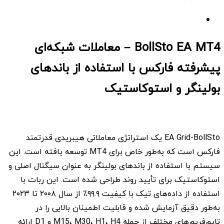
BollSto EA MT4 – معاملات شبکه‌ای
پیشرفته فارکس با استفاده از باندهای
بولینگر و استوکاستیک
EA Grid-BollSto یک استراتژی معاملاتی هیبریدی قدرتمند
فارکس است که به‌طور خاص برای MT4 توسعه یافته است. این
سیستم با استفاده از باندهای بولینگر به عنوان سیگنال اصلی و
استوکاستیک برای تأیید روند طراحی شده است. این ربات با
استفاده از داده‌های تیک با کیفیت ۹۹.۹٪ از سال ۲۰۰۸ تا ۲۰۲۳
به‌طور دقیق آزمایش شده و قابلیت اطمینان بالایی را در
تایم‌فریم‌های مختلف از جمله M15، M30، H1، H4 و D1 ارائه