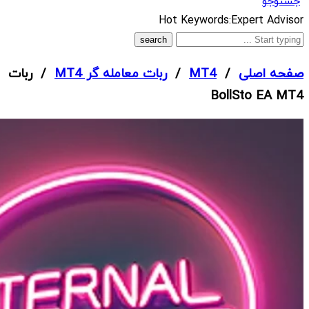
جستوجو
What
Hot Keywords:
Expert Advisor
are
you
صفحه اصلی
/
MT4
/
ربات معامله گر MT4
/ ربات
looking
BollSto EA MT4
for?