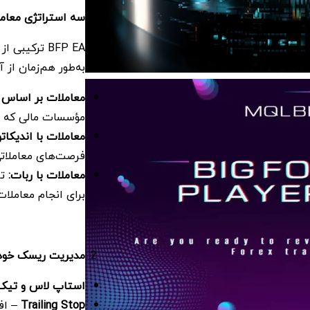
سه استراتژی معامل
BFP EA ترکیبی از
به‌طور هم‌زمان از آ
معاملات بر اساس د
مؤسسات مالی که تأثی
معاملات با اندیکاتو
فرصت‌های معاملاتی
معاملات با ربات
:
تر
برای انجام معاملات
مدیریت ریسک خودک
استاپ لاس و تیک 
Trailing Stop
– اف