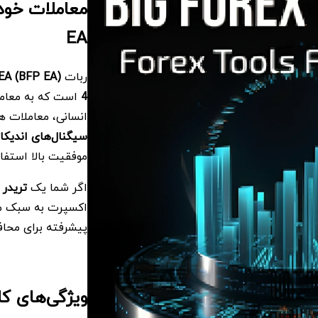
EA
ربات
 EA (BFP EA)
4
است که به معامل
انسانی، معاملات ه
سیگنال‌های اندیکا
موفقیت بالا استفاد
اگر شما یک
تریدر 
اکسپرت به سبک معا
پیشرفته برای محا
ویژگی‌های کلیدی ربات A