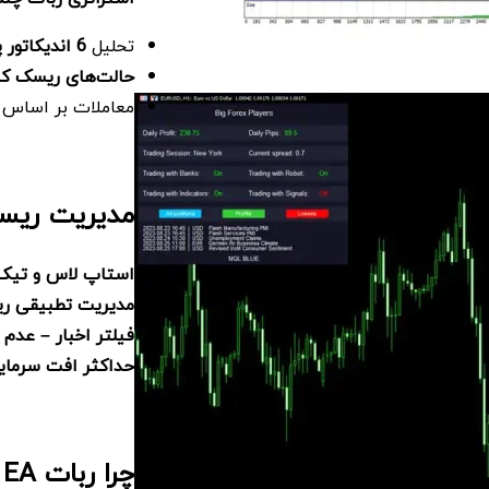
تحلیل
6
اندیکاتور 
حالت‌های ریسک کم،
معاملات بر اساس
مدیریت ریسک
استاپ لاس و تیک 
مدیریت تطبیقی ری
فیلتر اخبار – عدم
حداکثر افت سرمای
چرا ربات Big Forex Players EA را انتخاب کنیم؟