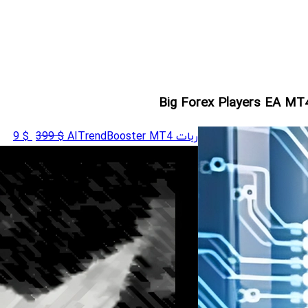
قیمت
قی
ربات AITrendBooster MT4
$
399
$
9
اصلی
فعل
 9
$ 399
بود.
است