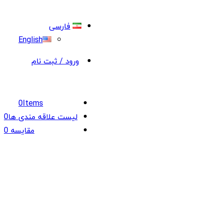
فارسی
English
ورود / ثبت نام
0
Items
لیست علاقه مندی ها
0
مقایسه
0