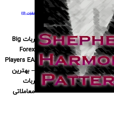
نظرات (0)
ربات Big
Forex
Players EA
– بهترین
ربات
معاملاتی