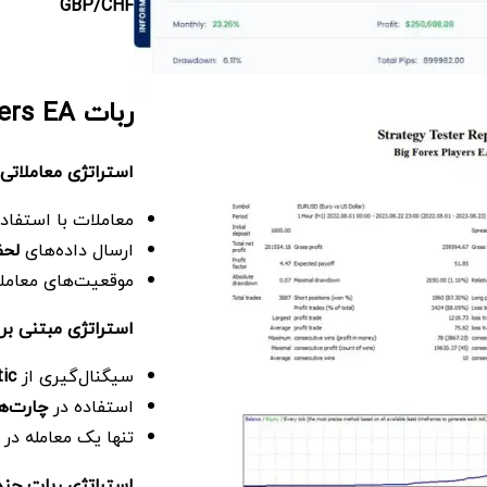
GBP/CHF
ربات Big Forex Players EA چگونه کار می‌کند؟
استراتژی معاملاتی
معاملات با استفاد
ارسال داده‌های
لحظ
موقعیت‌های معاملا
استراتژی مبتنی بر 
سیگنال‌گیری از
ic
استفاده در
چارت‌ه
تنها یک معامله در
استراتژی ربات چند