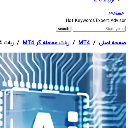
ارتباط با ما
جستوجو
What
Hot Keywords:
Expert Advisor
are
you
صفحه اصلی
/
MT4
/
ربات معامله گر MT4
/ ربات Big Forex Players EA MT4
looking
for?