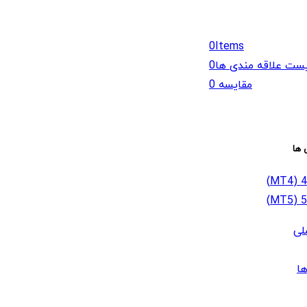
0
Items
ست علاقه مندی ها
0
مقایسه
0
 ها
لی
ا