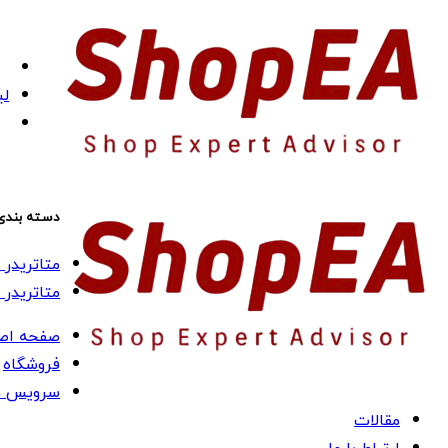
لی
دسته بندی
متاتریدر 4 (MT4)
متاتریدر 5 (MT5)
صفحه اص
فروشگاه
سرویس ه
مقالات