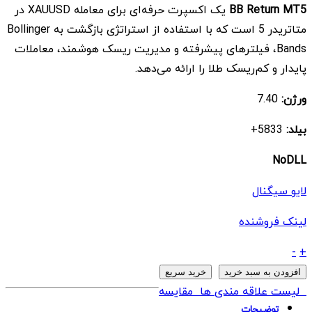
BB Return MT5
یک اکسپرت حرفه‌ای برای معامله XAUUSD در
$ 14
$ 549
متاتریدر 5 است که با استفاده از استراتژی بازگشت به Bollinger
بود.
است.
Bands، فیلترهای پیشرفته و مدیریت ریسک هوشمند، معاملات
پایدار و کم‌ریسک طلا را ارائه می‌دهد.
ورژن:
7.40
بیلد:
5833+
NoDLL
لایو سیگنال
لینک فروشنده
ربات
-
+
BB
افزودن به سبد خرید
خرید سریع
Return
لیست علاقه مندی ها
مقایسه
MT5
توضیحات