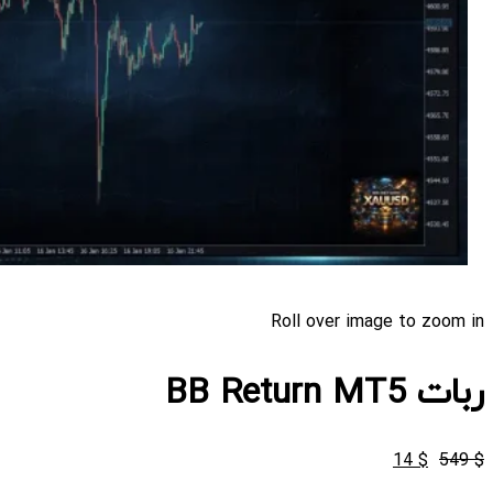
Roll over image to zoom in
ربات BB Return MT5
قیمت
قیمت
14
$
549
$
اصلی
فعلی