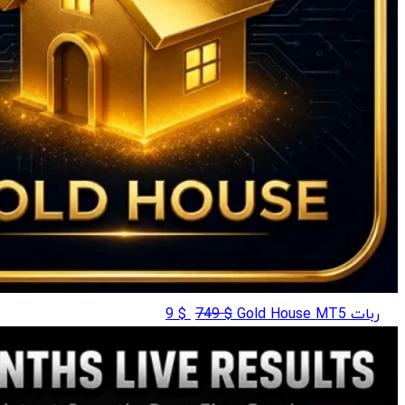
قیمت
قیمت
ربات Gold House MT5
$
749
$
9
اصلی
فعلی
$ 9
$ 749
بود.
است.