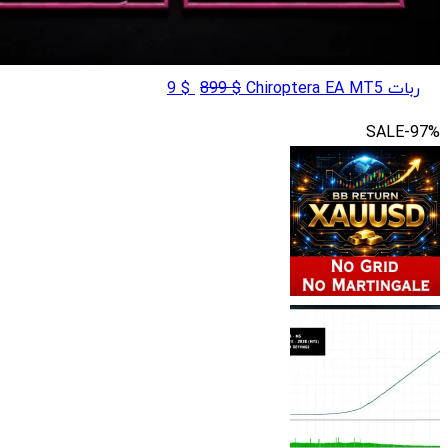
قیمت
قیمت
ربات Chiroptera EA MT5
$
899
$
9
اصلی
فعلی
SALE
-97%
$ 9
$ 899
بود.
است.