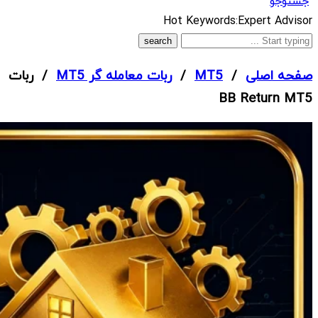
جستوجو
What
Hot Keywords:
Expert Advisor
are
you
صفحه اصلی
/
MT5
/
ربات معامله گر MT5
/ ربات
looking
BB Return MT5
for?